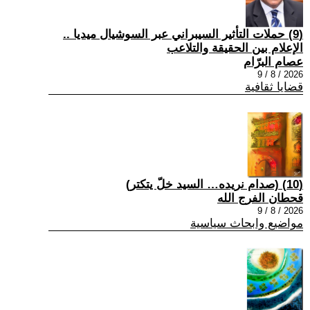
(9) حملات التأثير السيبراني عبر السوشيال ميديا ..
الإعلام بين الحقيقة والتلاعب
عصام البرّام
2026 / 8 / 9
قضايا ثقافية
(10) (صدام نريده… السيد خلّ يتكتر)
قحطان الفرج الله
2026 / 8 / 9
مواضيع وابحاث سياسية