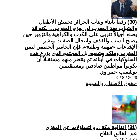
(30) رفقاً بأبناء وبنات الجزائر تجييش الأطفال
والشباب ضد المغرب لن يهزم المغرب… لكنه قد
يصنع أجيالاً تتربى على الكذب والكراهية والتزوير حين
يصبح السب والقذف وانتحال الصفات ونشر
الإشاعات «مهمة وطنية»، فإن الخاسر الحقيقي ليس
المغرب وملكه وشعبه، بل المجتمع الذي يزرع هذه
السلوكيات في أبنائه ثم ينتظر منهم مستقبلاً أن
يكونوا مواطنين صادقين ومستقيمين
بوشعيب حمراوي
2026 / 8 / 9
حقوق الاطفال والشبيبة
(31) اتفاقية مكة ...والتساؤلات عن المغزى
عبد الخالق الفلاح
2026 / 8 / 9