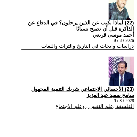
(22) لماذا نكتب عن الذين يرحلون؟ في الدفاع عن
الذاكرة قبل أن تصبح نسيانًا
أحمد موسى قريعي
2026 / 8 / 9
دراسات وابحاث في التاريخ والتراث واللغات
(23) الأخصائي الاجتماعي شريك التنمية المجهول
سامح سعيد عبد العزيز
2026 / 8 / 9
الفلسفة ,علم النفس , وعلم الاجتماع