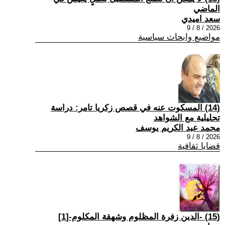
الماضي
سعد اميدي
2026 / 8 / 9
مواضيع وابحاث سياسية
(14) المسكوت عنه في قصص زكريا تامر: دراسة
تحليلية مع الشواهد
محمد عبد الكريم يوسف
2026 / 8 / 9
قضايا ثقافية
(15) -الدين زفرة المظلوم وشهقة المكلوم-[1]