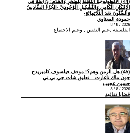
(44) الْأَنْطُولُوجْيَا التِّقْنِيَّةُ لِلسِّحْرِ وَالْعَدَمِ: دِرَاسَةٌ فِي
الْإِمْكَانِ الْكَامِنِ وَالتَّشْكِيلِ الْوُجُودِيِّ -الجُزْءُ السَّادِسُ
وَالسِّتُّونَ بَعْدَ الثَّلَاثِمِائَةِ-
حمودة المعناوي
2026 / 8 / 8
الفلسفة ,علم النفس , وعلم الاجتماع
(45) هل الزمن وهم؟! موقف فيلسوف كامبريدج
جون ماك تاغارت .. تعليق شات جي بي تي
حسين عجيب
2026 / 8 / 8
قضايا ثقافية