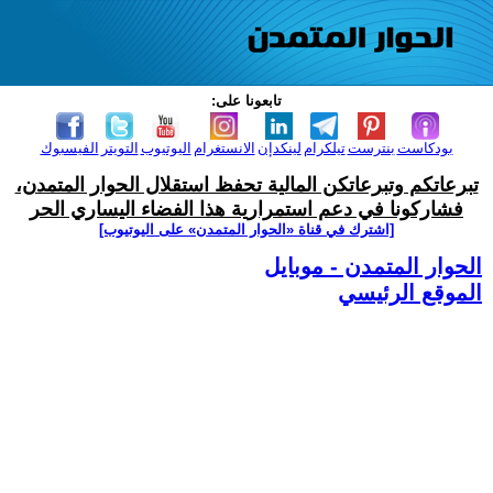
تابعونا على:
بودكاست
بنترست
تيلكرام
لينكدإن
الانستغرام
اليوتيوب
التويتر
الفيسبوك
تبرعاتكم وتبرعاتكن المالية تحفظ استقلال الحوار المتمدن،
فشاركونا في دعم استمرارية هذا الفضاء اليساري الحر
[اشترك في قناة ‫«الحوار المتمدن» على اليوتيوب]
الحوار المتمدن - موبايل
الموقع الرئيسي