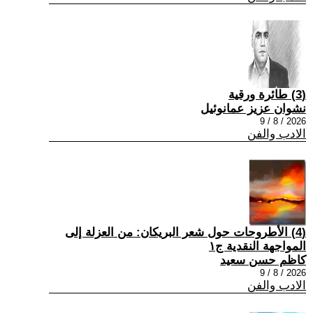
(3) طائرة ورقية
نشوان عزيز عمانوئيل
2026 / 8 / 9
الادب والفن
(4) الأطروحات حول شعر البريكان: من العزلة إلى
المواجهة النقدية ج١
كاظم حسن سعيد
2026 / 8 / 9
الادب والفن