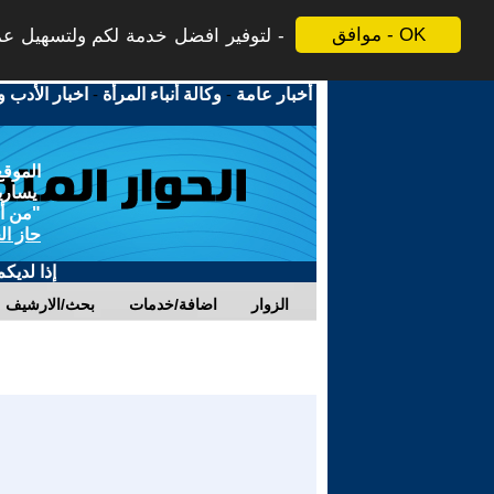
موافق - OK
لتوفير افضل خدمة لكم ولتسهيل عملي
أخبار عامة
-
وكالة أنباء المرأة
-
اخبار الأدب و
الموقع
يسارية
"من أج
حاز ال
إذا لديك
الزوار
اضافة/خدمات
بحث/الارشيف