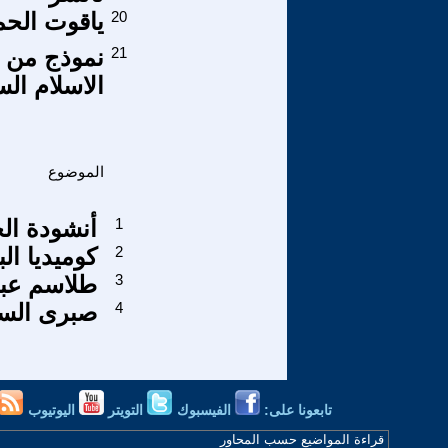
20
ياقوت الحم
21
نموذج من ا
الاسلام ال
الموضوع
1
أنشودة الحياة ـ 3 ـ 
2
كوميديا الب
3
طلاسم عبث
4
1- صبرى ال
تابعونا على:
الفيسبوك
التويتر
اليوتيوب