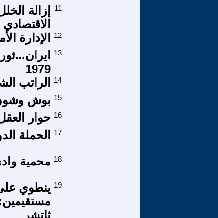
11
إزالة الخلل
الاقتصادي
12
الإدارة الأ
13
ايران...ثور
1979
14
الراتب الش
15
بوش وشون
16
حوار العقل
17
الحملة الد
18
محمية وادي
19
ينطوي على 
مستقيمين: 
ثاتشر