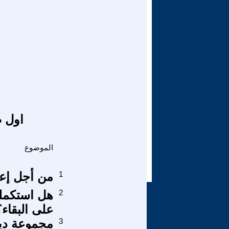
اول ص
الموضوع
1
من أجل إعد
2
هل استكملت 
على البقاء؟
3
مجموعة دي