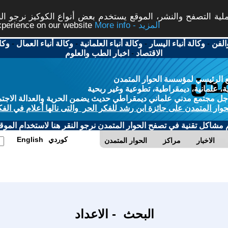
ة التصفح والنشر، الموقع يستخدم بعض أنواع الكوكيز نرجو النق
More info - المزيد
experience on our website
الفن
-
وكالة أنباء اليسار
-
وكالة أنباء العلمانية
-
وكالة أنباء العمال
-
وكا
الاقتصاد
-
اخبار الطب والعلوم
 الرئيسي لمؤسسة الحوار المتمدن
، علمانية، ديمقراطية، تطوعية وغير ربحية
ل مجتمع مدني علماني ديمقراطي حديث يضمن الحرية والعدالة الاجتم
حوار المتمدن على جائزة ابن رشد للفكر الحر والتى نالها أعلام في الفك
م مشاكل تقنية في تصفح الحوار المتمدن نرجو النقر هنا لاستخدام الموقع
كوردي
English
الاخبار
مراكز
الحوار المتمدن
البحث - الاعداد