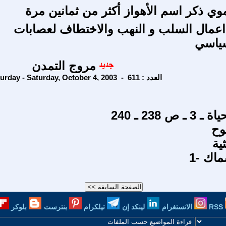
وي ذكر اسم الأهواز أكثر من ثمانين مرة
عمال السلب و النهب والاختطاف لعصابات
سياسي
مروج التمدن
Saturday - Saturday, October 4, 2003 - العدد : 611
ص 238 ـ 240
وح
ية
سماك
RSS
الانستغرام
لينكد إن
تيلكرام
بنترست
بلوكر