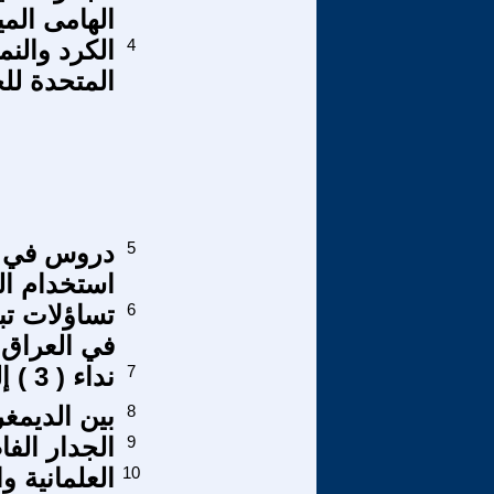
الهامى الم
4
الكرد والنم
المتحدة للخم
5
دروس في ال
استخدام ال
6
تساؤلات تب
في العراق.
7
نداء ( 3 ) إلى الطلاب الوطنيين الديموقراطيين
8
بين الديمغر
9
الجدار الف
10
العلمانية و