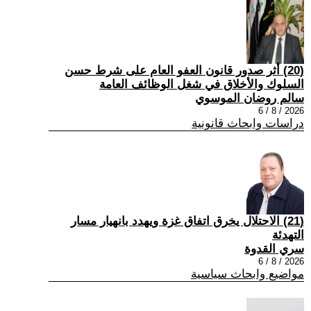
(20) أثر صدور قانون العفو العام على شرط حسن
السلوك والأخلاق في شغل الوظائف العامة
سالم روضان الموسوي
2026 / 8 / 6
دراسات وابحاث قانونية
(21) الاحتلال يخرق اتفاق غزة ويهدد بانهيار مسار
التهدئة
سري القدوة
2026 / 8 / 6
مواضيع وابحاث سياسية