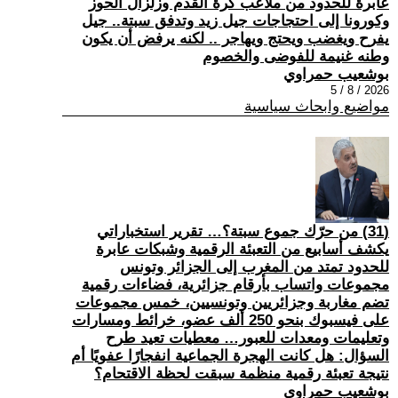
عابرة للحدود من ملاعب كرة القدم وزلزال الحوز
وكورونا إلى احتجاجات جيل زيد وتدفق سبتة.. جيل
يفرح ويغضب ويحتج ويهاجر .. لكنه يرفض أن يكون
وطنه غنيمة للفوضى والخصوم
بوشعيب حمراوي
2026 / 8 / 5
مواضيع وابحاث سياسية
(31) من حرّك جموع سبتة؟… تقرير استخباراتي
يكشف أسابيع من التعبئة الرقمية وشبكات عابرة
للحدود تمتد من المغرب إلى الجزائر وتونس
مجموعات واتساب بأرقام جزائرية، فضاءات رقمية
تضم مغاربة وجزائريين وتونسيين، خمس مجموعات
على فيسبوك بنحو 250 ألف عضو، خرائط ومسارات
وتعليمات ومعدات للعبور… معطيات تعيد طرح
السؤال: هل كانت الهجرة الجماعية انفجارًا عفويًا أم
نتيجة تعبئة رقمية منظمة سبقت لحظة الاقتحام؟
بوشعيب حمراوي