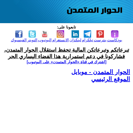
تابعونا على:
بودكاست
بنترست
تيلكرام
لينكدإن
الانستغرام
اليوتيوب
التويتر
الفيسبوك
تبرعاتكم وتبرعاتكن المالية تحفظ استقلال الحوار المتمدن،
فشاركونا في دعم استمرارية هذا الفضاء اليساري الحر
[اشترك في قناة ‫«الحوار المتمدن» على اليوتيوب]
الحوار المتمدن - موبايل
الموقع الرئيسي