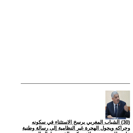
(30) الشباب المغربي يرسخ الاستثناء في سكونه
وحراكه ويحول الهجرة غير النظامية إلى رسالة وطنية