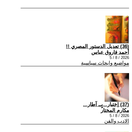
(36) تعديل الدستور المصري !!
أحمد فاروق عباس
2026 / 8 / 5
مواضيع وابحاث سياسية
(37) إختيار...بٍــ آطار...
مكارم المختار
2026 / 8 / 5
الادب والفن