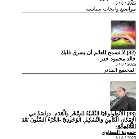
2026 / 8 / 5
مواضيع وابحاث سياسية
(32) لا تسمح للعالم أن يسرق قلبك
خالد محمود خدر
2026 / 8 / 5
المجتمع المدني
(33) الْأَنْطُولُوجْيَا التِّقْنِيَّةُ لِلسِّحْرِ وَالْعَدَمِ: دِرَاسَةٌ فِي
الْإِمْكَانِ الْكَامِنِ وَالتَّشْكِيلِ الْوُجُودِيِّ -الجُزْءُ السِّتُّونَ بَعْدَ
الثَّلَاثِمِائَةٍ-
حمودة المعناوي
2026 / 8 / 5