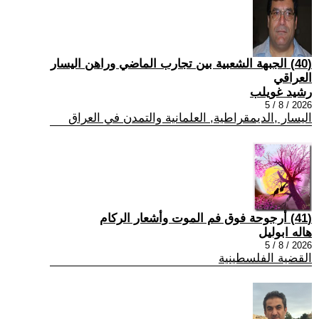
(40) الجبهة الشعبية بين تجارب الماضي وراهن اليسار
العراقي
رشيد غويلب
2026 / 8 / 5
اليسار ,الديمقراطية, العلمانية والتمدن في العراق
(41) أرجوحة فوق فم الموت وأشعار الركام
هاله ابوليل
2026 / 8 / 5
القضية الفلسطينية