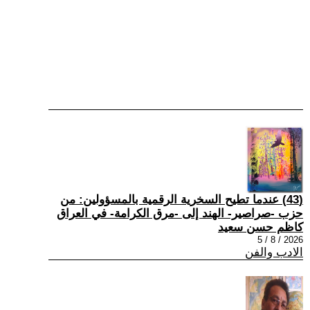
(43) عندما تطيح السخرية الرقمية بالمسؤولين: من
حزب -صراصير- الهند إلى -مرق الكرامة- في العراق
كاظم حسن سعيد
2026 / 8 / 5
الادب والفن