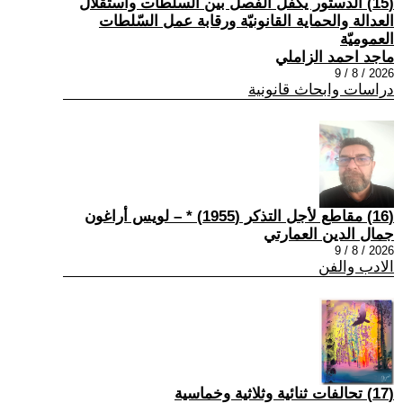
(15) الدستور يكفل الفصل بين السلطات واستقلال
العدالة والحماية القانونيّة ورقابة عمل السّلطات
العموميّة
ماجد احمد الزاملي
2026 / 8 / 9
دراسات وابحاث قانونية
(16) مقاطع لأجل التذكر (1955) * – لويس أراغون
جمال الدين العمارتي
2026 / 8 / 9
الادب والفن
(17) تحالفات ثنائية وثلاثية وخماسية