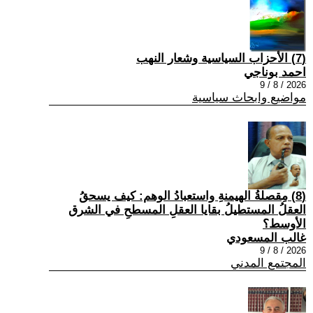
(7) الأحزاب السياسية وشعار النهب
احمد بوناجي
2026 / 8 / 9
مواضيع وابحاث سياسية
(8) مِقصلةُ الهيمنةِ واستعبادُ الوهم: كيف يسحقُ
العقلُ المستطيلُ بقايا العقلِ المسطحِ في الشرق
الأوسط؟
غالب المسعودي
2026 / 8 / 9
المجتمع المدني