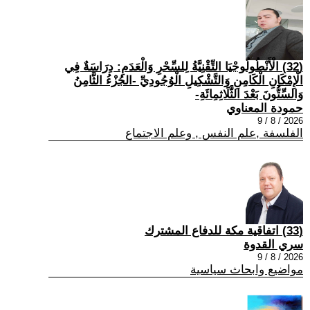
(32) الْأَنْطُولُوجْيَا التِّقْنِيَّةُ لِلسِّحْرِ وَالْعَدَمِ: دِرَاسَةٌ فِي
الْإِمْكَانِ الْكَامِنِ وَالتَّشْكِيلِ الْوُجُودِيِّ -الجُزْءُ الثَّامِنُ
وَالسِّتُّونَ بَعْدَ الثَّلَاثِمِائَةِ-
حمودة المعناوي
2026 / 8 / 9
الفلسفة ,علم النفس , وعلم الاجتماع
(33) اتفاقية مكة للدفاع المشترك
سري القدوة
2026 / 8 / 9
مواضيع وابحاث سياسية