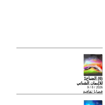
(6) الضياع1
للاإيمان الشباني
2026 / 8 / 9
قضايا ثقافية