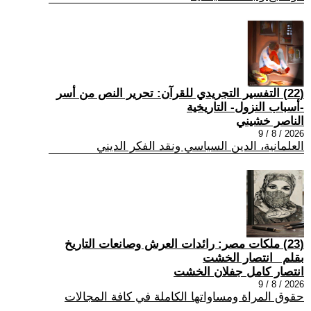
(22) التفسير التجريدي للقرآن: تحرير النص من أسر
-أسباب النزول- التاريخية
الناصر خشيني
2026 / 8 / 9
العلمانية، الدين السياسي ونقد الفكر الديني
(23) ملكات مصر: رائدات العرش وصانعات التاريخ
بقلم _انتصار الخشت
انتصار كامل جفلان الخشت
2026 / 8 / 9
حقوق المراة ومساواتها الكاملة في كافة المجالات