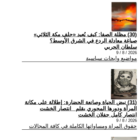
(30) مظلة الصفا: كيف يُعيد «حلف مكة الثلاثي»
صياغة معادلة الردع في الشرق الأوسط؟
سلطان الحربي
2026 / 8 / 9
مواضيع وابحاث سياسية
(31) نبض الحياة وصانعة الحضارة: إطلالة على مكانة
المرأة ودورها المحوري بقلم _انتصار الخشت
انتصار كامل جفلان الخشت
2026 / 8 / 9
حقوق المراة ومساواتها الكاملة في كافة المجالات