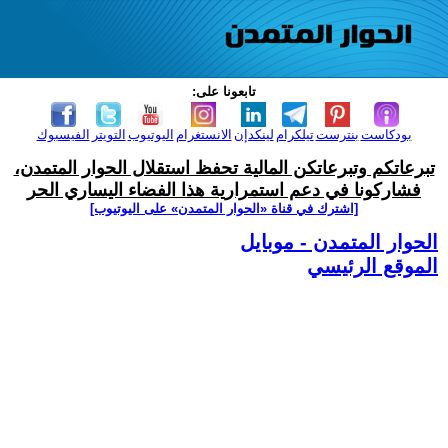
تابعونا على:
بودكاست
بنترست
تيلكرام
لينكدإن
الانستغرام
اليوتيوب
التويتر
الفيسبوك
تبرعاتكم وتبرعاتكن المالية تحفظ استقلال الحوار المتمدن،
فشاركونا في دعم استمرارية هذا الفضاء اليساري الحر
[اشترك في قناة ‫«الحوار المتمدن» على اليوتيوب]
الحوار المتمدن - موبايل
الموقع الرئيسي