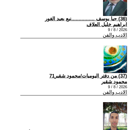
(36) جيا يوسف ................نبع بعيد الغور
ابراهيم خليل العلاف
2026 / 8 / 9
الادب والفن
(37) من دفتر اليوميات/محمود شقير71
محمود شقير
2026 / 8 / 9
الادب والفن