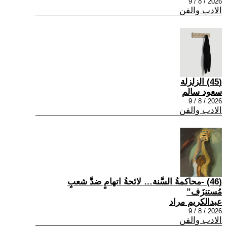
2026 / 8 / 9
الادب والفن
(45) الزلزلة
سعود سالم
2026 / 8 / 9
الادب والفن
(46) -محاكمةُ السَّنة… لائحةُ اتهامٍ ضدَّ شعبٍ
مُستنزَف”
عبدالكريم مراد
2026 / 8 / 9
الادب والفن