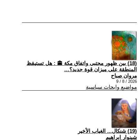
(18) بين ظهور مجتبى واتفاق مكة 🕋 : هل تستيقظ
المنطقة على ميزان قوة جديد؟…
مروان صباح
2026 / 8 / 9
مواضيع وابحاث سياسية
(19) شنكال... الغياب الأخير
شينوار ابراهيم