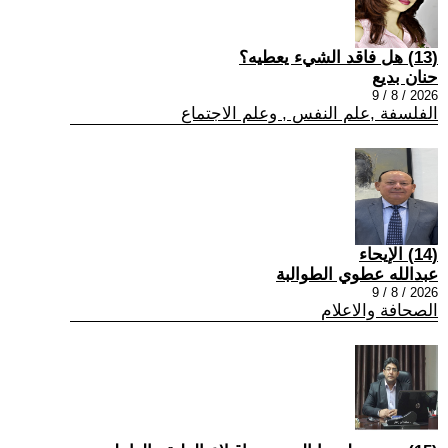
(13) هل فاقد الشيء يعطيه؟
حنان بديع
2026 / 8 / 9
الفلسفة ,علم النفس , وعلم الاجتماع
(14) الإيحاء
عبدالله عطوي الطوالبة
2026 / 8 / 9
الصحافة والاعلام