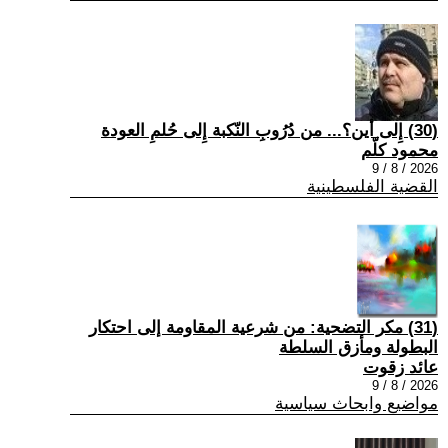
(30) إِلى أين؟... من دُرُوبِ النّكبة إِلى حُلمِ العودة
محمود كلّم
2026 / 8 / 9
القضية الفلسطينية
(31) مكر التضحية: من شرعية المقاومة إلى احتكار
البطولة ومأزق السلطة
عائد زقوت
2026 / 8 / 9
مواضيع وابحاث سياسية