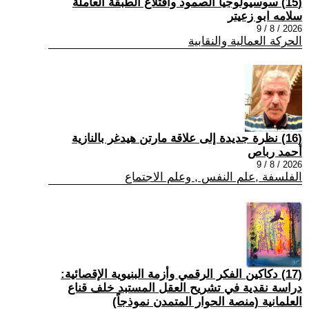
(15) سوسيولوجيا الصمود واقتلاع الطبقة العاملة
سلامه ابو زعيتر
2026 / 8 / 9
الحركة العمالية والنقابية
(16) نظرة جديدة إلى علاقة مارتن هيدغر بالنازية
أحمد رباص
2026 / 8 / 9
الفلسفة ,علم النفس , وعلم الاجتماع
(17) دكاكين الفكر الرقمي وأزمة البنيوية الإقصائية:
دراسة نقدية في تشريح العقل المستبد خلف قناع
العلمانية (منصة الحوار المتمدن نموذجاً)