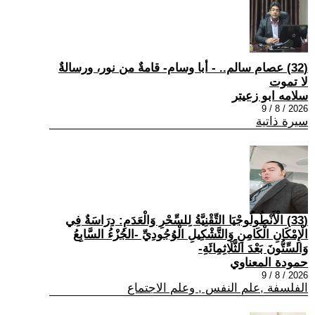
(32) عصام سالم.. - أبا وسام- قامةٌ من نور، ورسالةٌ
لا تموت
سلامه ابو زعيتر
2026 / 8 / 9
سيرة ذاتية
(33) الْأَنْطُولُوجْيَا التِّقْنِيَّةُ لِلسِّحْرِ وَالْعَدَمِ: دِرَاسَةٌ فِي
الْإِمْكَانِ الْكَامِنِ وَالتَّشْكِيلِ الْوُجُودِيِّ -الجُزْءُ السَّابِعُ
وَالسِّتُّونَ بَعْدَ الثَّلَاثِمِائَةِ-
حمودة المعناوي
2026 / 8 / 9
الفلسفة ,علم النفس , وعلم الاجتماع