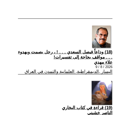
(18) وداعاً فيصل السعدي . . . ! ، رحل بصمت وبهدوء
. . . مواقف بحاجة إلى تفسيرات!
علاء مهدي
2026 / 8 / 9
اليسار ,الديمقراطية, العلمانية والتمدن في العراق
(19) قراءة في كتاب البخاري
الناصر خشيني