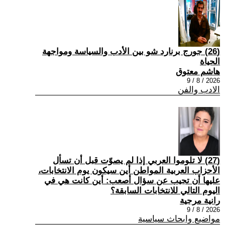
(26) جورج برنارد شو بين الأدب والسياسة ومواجهة
الحياة
هاشم معتوق
2026 / 8 / 9
الادب والفن
(27) لا تلوموا العربي إذا لم يصوّت قبل أن تسأل
الأحزاب العربية المواطن أين سيكون يوم الانتخابات،
عليها أن تجيب عن سؤال أصعب: أين كانت هي في
اليوم التالي للانتخابات السابقة؟
رانية مرجية
2026 / 8 / 9
مواضيع وابحاث سياسية