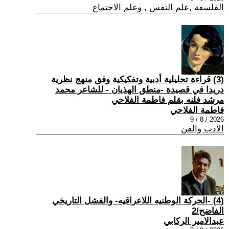
الفلسفة ,علم النفس , وعلم الاجتماع
(3) قراءة تحليلية أدبية وتفكيكية وفق منهج نظرية
دريدا في قصيدة -منطق الهذيان - للشاعر محمد
مرشد فلنه بقلم فاطمة الفلاحي
فاطمة الفلاحي
2026 / 8 / 9
الادب والفن
(4) -الحركة الوطنيه اللاعراقيه- والفشل التاريخي
الفاضح/2
عبدالامير الركابي