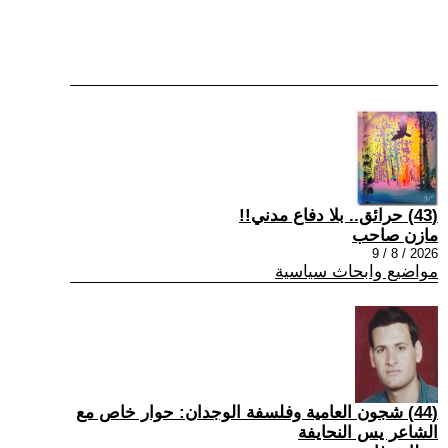
(43) حرائق.. بلا دفاع مدني!!
مازن صاحب
2026 / 8 / 9
مواضيع وابحاث سياسية
(44) شجون العامية وفلسفة الوجدان: حوار خاص مع
الشاعر يس النحايفة