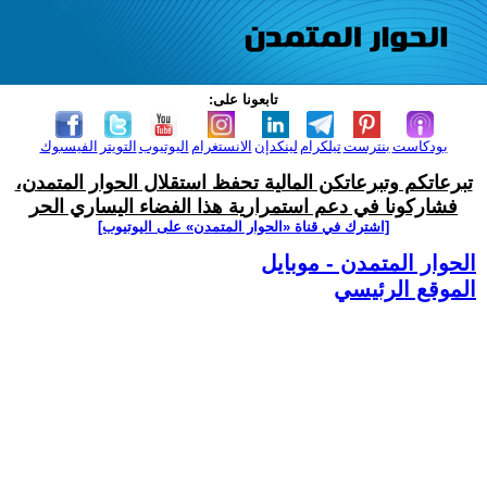
تابعونا على:
بودكاست
بنترست
تيلكرام
لينكدإن
الانستغرام
اليوتيوب
التويتر
الفيسبوك
تبرعاتكم وتبرعاتكن المالية تحفظ استقلال الحوار المتمدن،
فشاركونا في دعم استمرارية هذا الفضاء اليساري الحر
[اشترك في قناة ‫«الحوار المتمدن» على اليوتيوب]
الحوار المتمدن - موبايل
الموقع الرئيسي