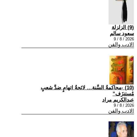
(9) الزلزلة
سعود سالم
2026 / 8 / 9
الادب والفن
(10) -محاكمةُ السَّنة… لائحةُ اتهامٍ ضدَّ شعبٍ
مُستنزَف”
عبدالكريم مراد
2026 / 8 / 9
الادب والفن