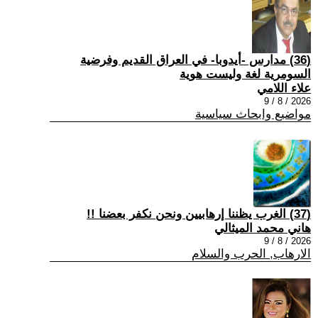
(36) مدارس -أيدوبا- في العراق القديم وفرضية
السومرية لغة وليست هوية
علاء اللامي
2026 / 8 / 9
مواضيع وابحاث سياسية
(37) الغرب يظننا إرهابيين ونحن نكفر بعضنا !!
هاني محمد الميثالي
2026 / 8 / 9
الارهاب, الحرب والسلام