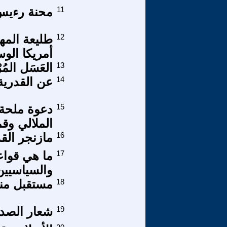
11
محنة رءيس 
12
طليعة المه
أمريكا الوس
13
العَسَل المُر
14
عن القدرية
15
دعوة ملحة 
الملالي وق
16
مازنجر القد
17
ما هي قواع
والسياسيين
18
مستقبل منظ
19
شعار الصدا