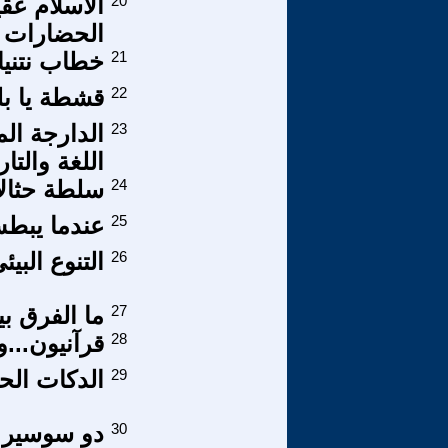
20
الأسلام عق
الحضارات أ
21
خطاب نتنياه
22
قشطة يا بل
23
الدارجة ال
اللغة والتار
24
سلطة حثال
25
عندما يبطش 
26
التنوع البي
27
ما الفرق ب
28
قرآنيون...و
29
الدكات الحز
30
دو سوسير و