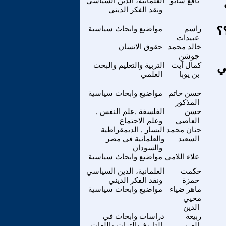
نافع شابو
العلمانية، الدين السياسي
ونقد الفكر الديني
؟
راسم
مواضيع وابحاث سياسية
عبيدات
خالد محمد
حقوق الانسان
جوشن
ي
كمال آيت
التربية والتعليم والبحث
بن يوبا
العلمي
حسن حاتم
مواضيع وابحاث سياسية
المذكور
حسن
الفلسفة ,علم النفس ,
العاصي
وعلم الاجتماع
حنان محمد
اليسار , الديمقراطية
السعيد
والعلمانية في مصر
والسودان
علاء اللامي
مواضيع وابحاث سياسية
حكمت
العلمانية، الدين السياسي
حمزة
ونقد الفكر الديني
ماهر ضياء
مواضيع وابحاث سياسية
محيي
الدين
ربيعة
دراسات وابحاث في
العربي
التاريخ والتراث واللغات