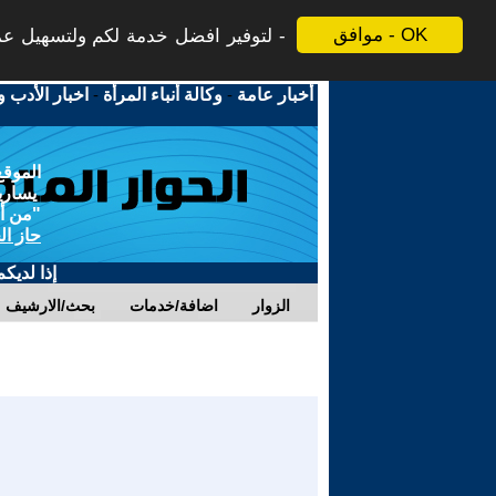
موافق - OK
لتوفير افضل خدمة لكم ولتسهيل عملي
أخبار عامة
-
وكالة أنباء المرأة
-
اخبار الأدب و
الموقع
يسارية
"من أج
حاز ال
إذا لديك
الزوار
اضافة/خدمات
بحث/الارشيف