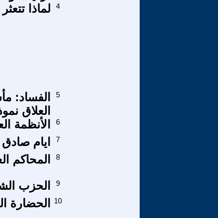
4
لماذا تتعثر 
5
الفساد: مأ
العلاق نموذج
6
الأنظمة الع
7
ايام صادق ا
8
المحاكم الع
9
الحزب الشيو
10
الحضارة ال