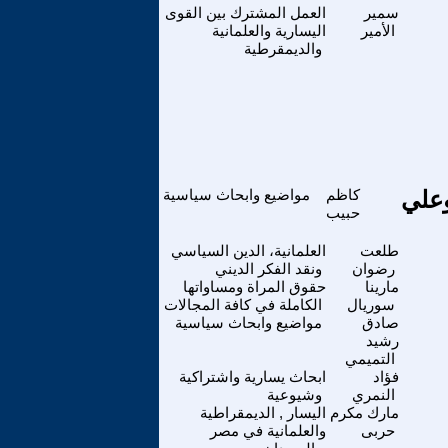
سمير
العمل المشترك بين القوى
الأمير
اليسارية والعلمانية
والديمقرطية
وعلي
كاظم
مواضيع وابحاث سياسية
حبيب
طلعت
العلمانية، الدين السياسي
رضوان
ونقد الفكر الديني
مارينا
حقوق المراة ومساواتها
سوريال
الكاملة في كافة المجالات
صادق
مواضيع وابحاث سياسية
رشيد
التميمي
فؤاد
ابحاث يسارية واشتراكية
النمري
وشيوعية
مارك مكرم
اليسار , الديمقراطية
حربى
والعلمانية في مصر