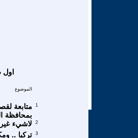
اول ص
الموضوع
1
متابعة لقص
بمحافظة ال
2
لاشيء غير 
3
تركيا .. وم