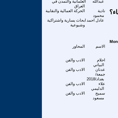
عبدالله
العلمانية والتمدن في
العراق
اء؟
نادية
الحركة العمالية والنقابية
محمود
عادل احمد
ابحاث يسارية واشتراكية
وشيوعية
الاسم
المحاور
احلام
الادب والفن
البياتي
عدنان
الادب والفن
جمعة/
بغداد/2018
علاء
الادب والفن
الدليمي
سميح
الادب والفن
مسعود