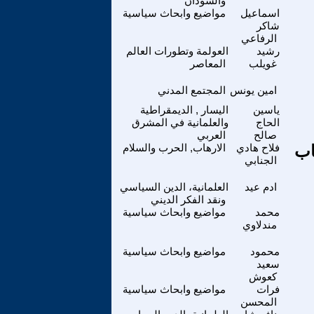
والسودان
اسماعيل
مواضيع وابحاث سياسية
شاكر
الرفاعي
رشيد
العولمة وتطورات العالم
غويلب
المعاصر
امين يونس
المجتمع المدني
ياسين
اليسار , الديمقراطية
الحاج
والعلمانية في المشرق
صالح
العربي
اب
فلاح هادي
الارهاب, الحرب والسلام
الجنابي
ادم عيد
العلمانية، الدين السياسي
ونقد الفكر الديني
محمد
مواضيع وابحاث سياسية
مندلاوي
محمود
مواضيع وابحاث سياسية
سعيد
كعوش
فرات
مواضيع وابحاث سياسية
المحسن