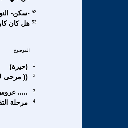
52
-سكن- النو
53
هل كان كا
الموضوع
1
(حيرة)
2
((مرحى لأنوثتكِ ))
3
عروسٌ لم تبلغْ الحلم وهي في سن الخمسين .....
4
مرحلة التق