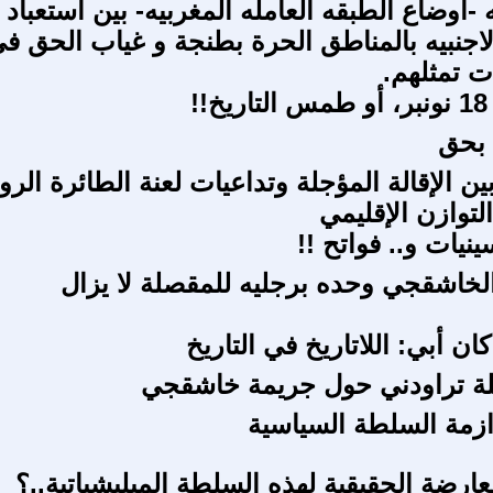
 -اوضاع الطبقه العامله المغربيه- بين أستعباد
اجنبيه بالمناطق الحرة بطنجة و غياب الحق ف
ت تمثلهم.
 بحق
بين الإقالة المؤجلة وتداعيات لعنة الطائرة الرو
لتوازن الإقليمي
نيات و.. فواتح !!
لخاشقجي وحده برجليه للمقصلة لا يزال
اً كان أبي: اللاتاريخ في التاريخ
ة تراودني حول جريمة خاشقجي
ازمة السلطة السياسية
ارضة الحقيقية لهذه السلطة الميليشياتية..؟