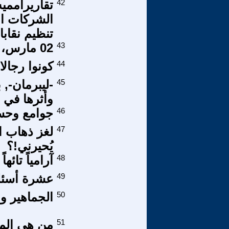
42
تقاريرأمميه
الشركات ال
تنظيم نقابا
43
02 مارس، 18 نونبر، أو طمس التاريخ!!
44
كونوا رجالا
45
-ليبرمان-, 
وأثرها في ا
46
جوامع وحسي
47
لغز ذهاب ا
يُحيرني!؟
48
آرامياً تائه
49
عشرة أسئل
50
الجماهير و
51
من هي المع