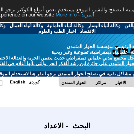
ة التصفح والنشر، الموقع يستخدم بعض أنواع الكوكيز نرجو النق
More info - المزيد
experience on our website
الفن
-
وكالة أنباء اليسار
-
وكالة أنباء العلمانية
-
وكالة أنباء العمال
-
وكا
الاقتصاد
-
اخبار الطب والعلوم
 الرئيسي لمؤسسة الحوار المتمدن
، علمانية، ديمقراطية، تطوعية وغير ربحية
ل مجتمع مدني علماني ديمقراطي حديث يضمن الحرية والعدالة الاجتم
حوار المتمدن على جائزة ابن رشد للفكر الحر والتى نالها أعلام في الفك
م مشاكل تقنية في تصفح الحوار المتمدن نرجو النقر هنا لاستخدام الموقع
كوردي
English
الاخبار
مراكز
الحوار المتمدن
البحث - الاعداد