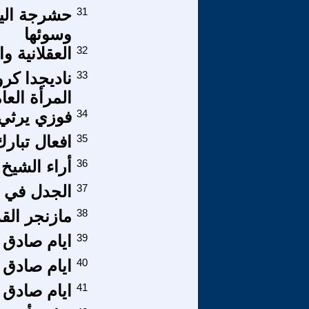
31
حشرجة الي
وسوئها
32
العقلانية وا
33
ناديجدا كرو
المرأة العا
34
فوزي يرثي
35
افعال تبارك
36
أراء الشيخ
37
الجدل في ا
38
مازنجر القد
39
ايام صادق ا
40
ايام صادق ا
41
ايام صادق ا