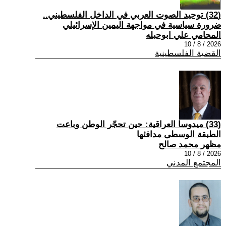
(32) توحيد الصوت العربي في الداخل الفلسطيني..
ضرورة سياسية في مواجهة اليمين الإسرائيلي
المحامي علي ابوحبله
2026 / 8 / 10
القضية الفلسطينية
(33) ميدوسا العراقية: حين تحجّر الوطن وباعت
الطبقة الوسطى مدافئها
مظهر محمد صالح
2026 / 8 / 10
المجتمع المدني