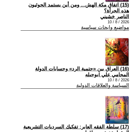
(15) اتفاق مكة الهش... ومن أين يستمد الحوثيون
هذه الجرأة؟
الناصر خشيني
2026 / 8 / 10
مواضيع وابحاث سياسية
(16) العراق بين «حتمية الرد» وحسابات الدولة
المحامي علي ابوحبله
2026 / 8 / 10
السياسة والعلاقات الدولية
(17) سلطة الفقه العابر: تفكيك السرديات التشريعية