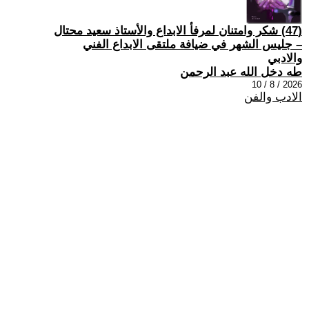
(47) شكر وامتنان لمرفأ الابداع والأستاذ سعيد محتال
– جليس الشهر في ضيافة ملتقى الابداع الفني
والادبي
طه دخل الله عبد الرحمن
2026 / 8 / 10
الادب والفن