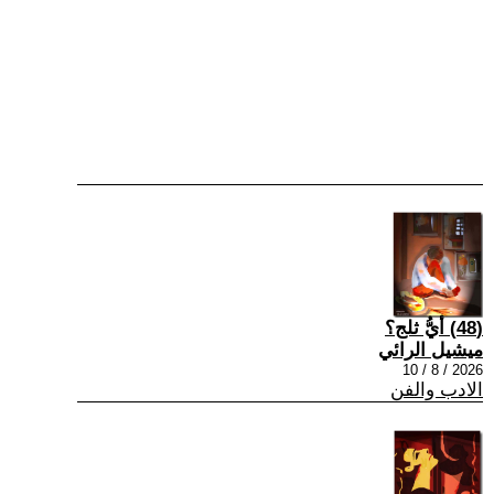
(48) أيُّ ثلج؟
ميشيل الرائي
2026 / 8 / 10
الادب والفن