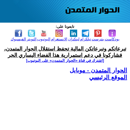
تابعونا على:
بودكاست
بنترست
تيلكرام
لينكدإن
الانستغرام
اليوتيوب
التويتر
الفيسبوك
تبرعاتكم وتبرعاتكن المالية تحفظ استقلال الحوار المتمدن،
فشاركونا في دعم استمرارية هذا الفضاء اليساري الحر
[اشترك في قناة ‫«الحوار المتمدن» على اليوتيوب]
الحوار المتمدن - موبايل
الموقع الرئيسي