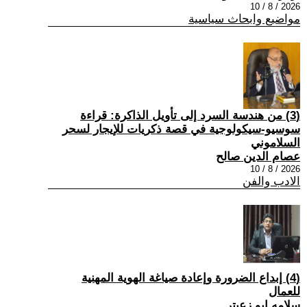
2026 / 8 / 10
مواضيع وابحاث سياسية
(3) من هندسة السرد إلى تأويل الذاكرة: قراءة
سوسيو-سيكولوجية في قصة ذكريات للإيجار لسحر
السلاموني
عصام الدين صالح
2026 / 8 / 10
الادب والفن
(4) إبداع الضرورة وإعادة صياغة الهوية المهنية
للعمال
سلامه ابو زعيتر