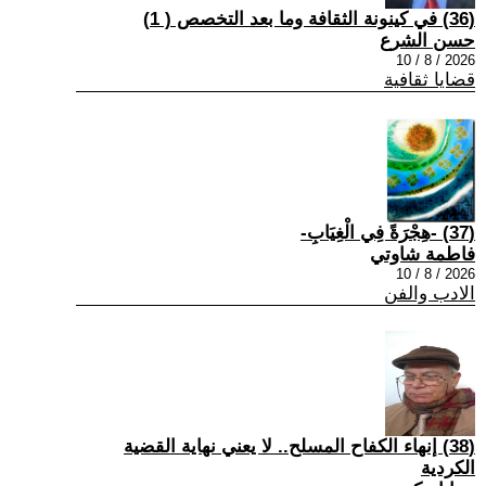
(36) في كينونة الثقافة وما بعد التخصص ( 1)
حسن الشرع
2026 / 8 / 10
قضايا ثقافية
(37) -هِجْرَةً فِي الْغِيَابِ-
فاطمة شاوتي
2026 / 8 / 10
الادب والفن
(38) إنهاء الكفاح المسلح.. لا يعني نهاية القضية
الكردية