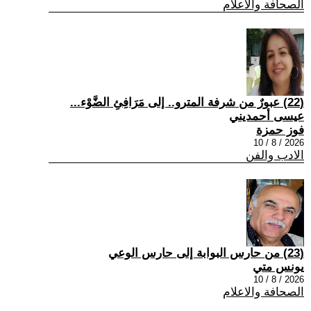
الصحافة والاعلام
(22) عبورٌ من شرفة المترو.. إلى مَرَافِئِ الضَّوْء...
عيسى أحمديني
فوز حمزة
2026 / 8 / 10
الادب والفن
(23) من حارس البوابة إلى حارس الوعي
يونس متي
2026 / 8 / 10
الصحافة والاعلام