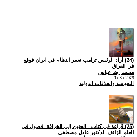
(24) أراد الرئيس ترامب تغيير النظام في ايران فوقع
في العراق
محمد رضا عباس
2026 / 8 / 9
السياسة والعلاقات الدولية
(25) قراءة في كتاب - الحنين إلى الخرافة -فصول في
العلم الزائف- لدكتور عادل مصطفى