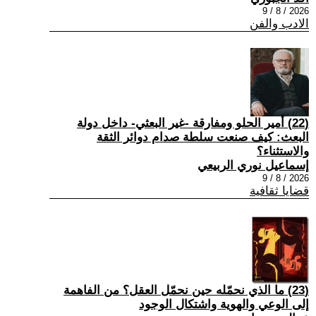
2026 / 8 / 9
الادب والفن
(22) أمير الحلو ومفارقة -غير البعثي- داخل دولة
البعث: كيف صنعت سلطة صدام دوائر الثقة
والاستثناء؟
إسماعيل نوري الربيعي
2026 / 8 / 9
قضايا ثقافية
(23) ما الذي نحمّله حين نحمّل العقل؟ من الفاهمة
إلى الوعي والهوية واشتكال الوجود