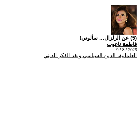
(5) عن الزلزال… سألوني!
فاطمة ناعوت
2026 / 8 / 9
العلمانية، الدين السياسي ونقد الفكر الديني