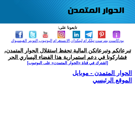
تابعونا على:
بودكاست
بنترست
تيلكرام
لينكدإن
الانستغرام
اليوتيوب
التويتر
الفيسبوك
تبرعاتكم وتبرعاتكن المالية تحفظ استقلال الحوار المتمدن،
فشاركونا في دعم استمرارية هذا الفضاء اليساري الحر
[اشترك في قناة ‫«الحوار المتمدن» على اليوتيوب]
الحوار المتمدن - موبايل
الموقع الرئيسي