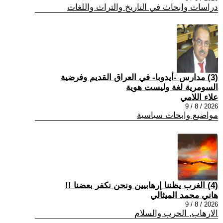
دراسات وابحاث في التاريخ والتراث واللغات
(3) مدارس -أيدوبا- في العراق القديم وفرضية
السومرية لغة وليست هوية
علاء اللامي
2026 / 8 / 9
مواضيع وابحاث سياسية
(4) الغرب يظننا إرهابيين ونحن نكفر بعضنا !!
هاني محمد الميثالي
2026 / 8 / 9
الارهاب, الحرب والسلام