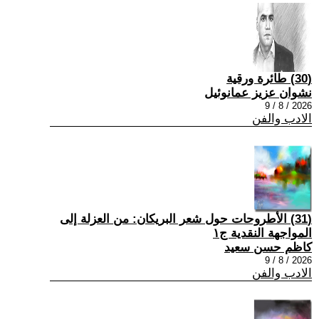
(30) طائرة ورقية
نشوان عزيز عمانوئيل
2026 / 8 / 9
الادب والفن
(31) الأطروحات حول شعر البريكان: من العزلة إلى
المواجهة النقدية ج١
كاظم حسن سعيد
2026 / 8 / 9
الادب والفن