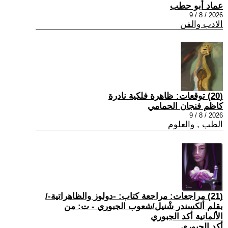
عماد أبو حطب
2026 / 8 / 9
الادب والفن
(20) توقعات: ظاهرة فلكية نادرة
كاظم فنجان الحمامي
2026 / 8 / 9
الطب , والعلوم
(21) مراجعات: مراجعة كتاب: -دولوز والظاهراتية-/
بقلم ألكسندر شْنيل/شعوب الجبوري - ت: من
الألمانية أكد الجبوري
أكد الجبوري