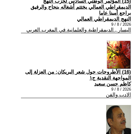
(15) المؤتمر الوطني السادس لحزب النهج
الديمقراطي العمالي يختتم أشغاله بنجاح والرفيق
براجع أمينا عاما
النهج الديمقراطي العمالي
2026 / 8 / 9
اليسار , الديمقراطية والعلمانية في المغرب العربي
(16) الأطروحات حول شعر البريكان: من العزلة إلى
المواجهة النقدية ج١
كاظم حسن سعيد
2026 / 8 / 9
الادب والفن