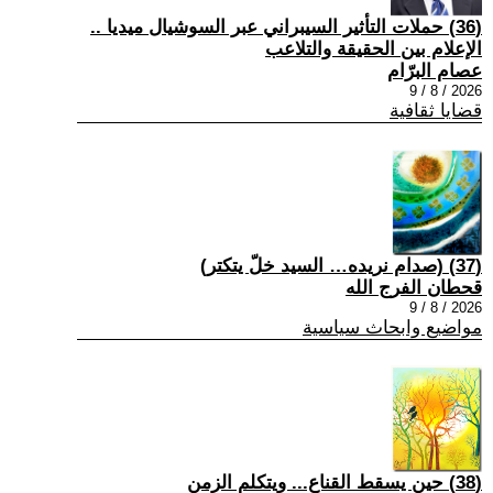
(36) حملات التأثير السيبراني عبر السوشيال ميديا ..
الإعلام بين الحقيقة والتلاعب
عصام البرّام
2026 / 8 / 9
قضايا ثقافية
(37) (صدام نريده… السيد خلّ يتكتر)
قحطان الفرج الله
2026 / 8 / 9
مواضيع وابحاث سياسية
(38) حين يسقط القناع... ويتكلم الزمن