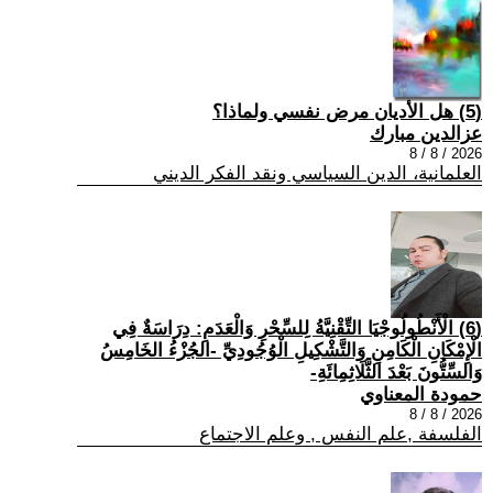
(5) هل الأديان مرض نفسي ولماذا؟
عزالدين مبارك
2026 / 8 / 8
العلمانية، الدين السياسي ونقد الفكر الديني
(6) الْأَنْطُولُوجْيَا التِّقْنِيَّةُ لِلسِّحْرِ وَالْعَدَمِ: دِرَاسَةٌ فِي
الْإِمْكَانِ الْكَامِنِ وَالتَّشْكِيلِ الْوُجُودِيِّ -الجُزْءُ الخَامِسُ
وَالسِّتُّونَ بَعْدَ الثَّلَاثِمِائَةِ-
حمودة المعناوي
2026 / 8 / 8
الفلسفة ,علم النفس , وعلم الاجتماع