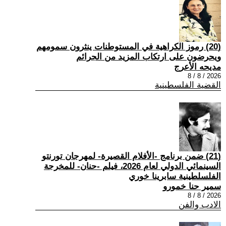
(20) رموز الكراهية في المستوطنات ينثرون سمومهم
ويحرضون على ارتكاب المزيد من الجرائم
مديحه الأعرج
2026 / 8 / 8
القضية الفلسطينية
(21) ضمن برنامج -الأفلام القصيرة- لمهرجان تورنتو
السينمائي الدولي لعام 2026، فيلم -حنان- للمخرجة
الفلسلطينية سابرينا خوري
سمير حنا خمورو
2026 / 8 / 8
الادب والفن