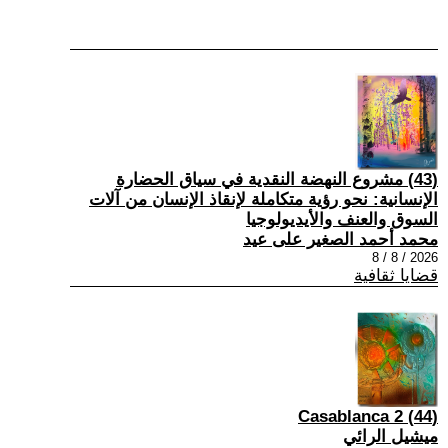
(43) مشروع النهضة النقدية في سياق الحضارة
الإنسانية: نحو رؤية متكاملة لإنقاذ الإنسان من آلات
السوق والعنف والأيديولوجيا
محمد أحمد الصغير على عيد
2026 / 8 / 8
قضايا ثقافية
(44) Casablanca 2
ميشيل الرائي