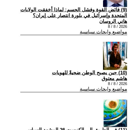
(9) فائض القوة وفشل الحسم: لماذا أخفقت الولايات
المتحدة وإسرائيل في بلورة انتصار على إيران؟
هاني الروسان
2026 / 8 / 8
مواضيع وابحاث سياسية
(10) حين يصبح الوطن ضحيةً للهويات
هاشم معتوق
2026 / 8 / 8
مواضيع وابحاث سياسية
(11) في الطريق إلى الكنيست 26 المشهد السياسي