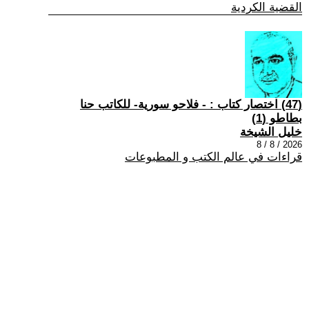
القضية الكردية
(47) اختصار كتاب : - فلاحو سورية- للكاتب حنا
بطاطو (1)
خليل الشيخة
2026 / 8 / 8
قراءات في عالم الكتب و المطبوعات