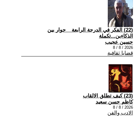
(22) الفكر في الدرجة الرابعة _ حوار بين
الذكاءين...تكملة
حسين عجيب
2026 / 8 / 8
قضايا ثقافية
(23) كيف تطلق الالقاب
كاظم حسن سعيد
2026 / 8 / 8
الادب والفن