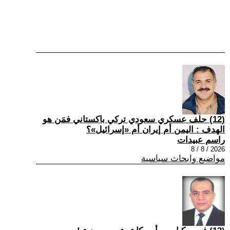
(12) حلف عسكري سعودي تركي باكستاني فمَن هو
الهدف : اليمن أم إيران أم «إسرائيل»؟
راسم عبيدات
2026 / 8 / 8
مواضيع وابحاث سياسية