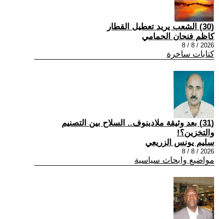
(30) الشعب يريد تعطيل القطار
كاظم فنجان الحمامي
2026 / 8 / 8
كتابات ساخرة
(31) بعد وثيقة ملادينوف.. السلاح بين التصنيم
والتخزين؟!
سليم يونس الزريعي
2026 / 8 / 8
مواضيع وابحاث سياسية