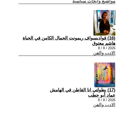
مواضيع وابحاث سياسية
(16) فواديسواف ريمونت الجمال الكامن في الحياة
هاشم معتوق
2026 / 8 / 8
الادب والفن
(17) بطولتي انا القاطن في الهامش
عماد أبو حطب
2026 / 8 / 8
الادب والفن