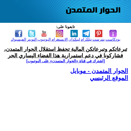
تابعونا على:
بودكاست
بنترست
تيلكرام
لينكدإن
الانستغرام
اليوتيوب
التويتر
الفيسبوك
تبرعاتكم وتبرعاتكن المالية تحفظ استقلال الحوار المتمدن،
فشاركونا في دعم استمرارية هذا الفضاء اليساري الحر
[اشترك في قناة ‫«الحوار المتمدن» على اليوتيوب]
الحوار المتمدن - موبايل
الموقع الرئيسي