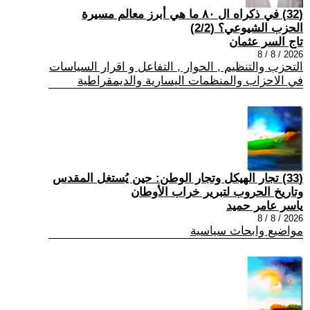
(32) في ذكراه ال ٨٠ ما هي أبرز معالم مسيرة
الحزب الشيوعي؟ (2/2)
تاج السر عثمان
2026 / 8 / 8
التحزب والتنظيم , الحوار , التفاعل و اقرار السياسات
في الاحزاب والمنظمات اليسارية والديمقراطية
(33) تجار الهيكل وتجار الوطن: حين يُستغل المقدس
وتاريخ الحروب لتبرير خراب الأوطان
ياسر عامر حميد
2026 / 8 / 8
مواضيع وابحاث سياسية