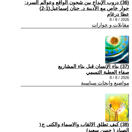
(36) دروب الإبداع بين شجون الواقع وعوالم السرد:
حوار خاص مع الأديبة د. حنان إسماعيل(1-2)
عطا درغام
2026 / 8 / 8
مقابلات و حوارات
(37) بناء الإنسان قبل بناء المشاريع
صفاء العطية التميمي
2026 / 8 / 8
مواضيع وابحاث سياسية
(38) كيف تطلق الالقاب والاسماء والكنى ج١
الصياد ‏( حسن سعيد‏)