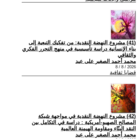
(41) مشروع النهضة النقدية: من تفكيك التبعية إلى
بناء الإنسانية دراسة تأسيسية في منهج التحرر الفكري
والثقافي
محمد أحمد الصغير على عيد
2026 / 8 / 8
قضايا ثقافية
(42) مشروع النهضة النقدية في مواجهة شبكة
المصالح الصهيو-أمريكية : دراسة في التكامل بين
النقد البنّاء ومقاومة الهيمنة العالمية
محمد أحمد الصغير على عيد