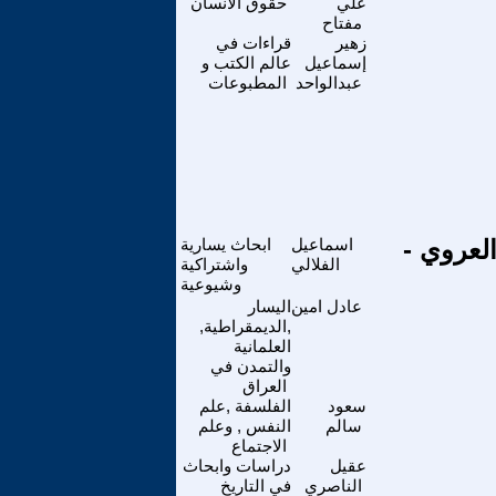
علي
حقوق الانسان
مفتاح
زهير
قراءات في
إسماعيل
عالم الكتب و
عبدالواحد
المطبوعات
العروي -
اسماعيل
ابحاث يسارية
الفلالي
واشتراكية
وشيوعية
عادل امين
اليسار
,الديمقراطية,
العلمانية
والتمدن في
العراق
سعود
الفلسفة ,علم
سالم
النفس , وعلم
الاجتماع
عقيل
دراسات وابحاث
الناصري
في التاريخ