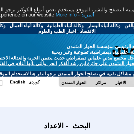
ة التصفح والنشر، الموقع يستخدم بعض أنواع الكوكيز نرجو النق
More info - المزيد
experience on our website
الفن
-
وكالة أنباء اليسار
-
وكالة أنباء العلمانية
-
وكالة أنباء العمال
-
وكا
الاقتصاد
-
اخبار الطب والعلوم
 الرئيسي لمؤسسة الحوار المتمدن
، علمانية، ديمقراطية، تطوعية وغير ربحية
ل مجتمع مدني علماني ديمقراطي حديث يضمن الحرية والعدالة الاجتم
حوار المتمدن على جائزة ابن رشد للفكر الحر والتى نالها أعلام في الفك
م مشاكل تقنية في تصفح الحوار المتمدن نرجو النقر هنا لاستخدام الموقع
كوردي
English
الاخبار
مراكز
الحوار المتمدن
البحث - الاعداد