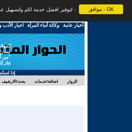
موافق - OK
لتوفير افضل خدمة لكم ولتسهيل عملي
أخبار عامة
-
وكالة أنباء المرأة
-
اخبار الأدب و
الموقع
يسارية
"من أج
حاز ال
إذا لديك
الزوار
اضافة/خدمات
بحث/الارشيف