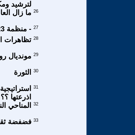
لترشيد ومك
26
ما زال العا
27
- منظمة 23 مارس - وقضية الصحراء ( 3 )
28
تظاهرات ال
29
مونديال روسيا 2018 بعدسة
30
الثورة
31
استراتيجية
اذرعتها ؟؟
32
المناحي ال
33
فضفضة ثقافية