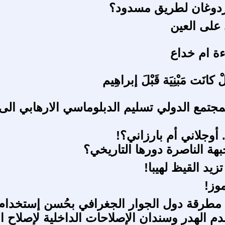
دوغان لطريق مسدود؟
 على العين
ة ام خداع
ْ كانَت مَبْنِيَة قَبْلَ إبراهِيم
مجتمع الدولي تسليم الدبلوماسي الارهابي الى
 أوجلاني أم بارزاني؟!
هة الناصرة دورها التاريخي؟
يد القيظ لهيبا!
 مطرقة دول الجوار الجغرافي بحُسن إستخدام 
م الهدر وسندان الإصلاحات الداخلية لإصلاح الب