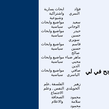
فؤاد
ابحاث يسارية
النمري
واشتراكية
وشيوعية
سعيد
مواضيع وابحاث
الوجاني
سياسية
حيدر
مواضيع وابحاث
حسين
سياسية
سويري
قاسم
مواضيع وابحاث
حسين
سياسية
صالح
ماهر ضياء
مواضيع وابحاث
محيي
سياسية
الدين
جح في لي
صافي
مواضيع وابحاث
الياسري
سياسية
زهير
الفلسفة ,علم
الخويلدي
النفس , وعلم
الاجتماع
محمود
الصحافة
سلامة
والاعلام
محمود