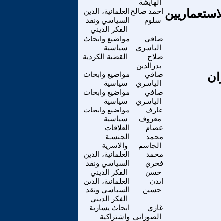
الهايشة
استعماريين
احمد صالح
العلمانية، الدين
سلوم
السياسي ونقد
الفكر الديني
صافي
مواضيع وابحاث
الياسري
سياسية
صلاح
القضية الكردية
بدرالدين
ان
صافي
مواضيع وابحاث
الياسري
سياسية
صافي
مواضيع وابحاث
الياسري
سياسية
عارف
مواضيع وابحاث
معروف
سياسية
عصام
العلاقات
محمد
الجنسية
الجاسم
والاسرية
محمد
العلمانية، الدين
فخري
السياسي ونقد
حسن
الفكر الديني
ايدن
العلمانية، الدين
حسين
السياسي ونقد
الفكر الديني
غازي
ابحاث يسارية
الصوراني
واشتراكية