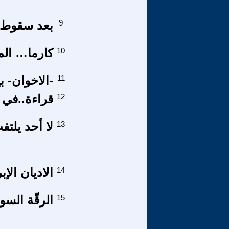
9
بعد سقوط د
10
كارما… الم
11
-الاخوان- بي
12
قراءة..في 
13
لا أحد يلتف
14
الاديان الإبر
15
الرقّّة السو