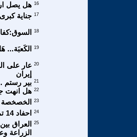
16
هل يصل ار
17
جناية كبرى
18
السوق:كفاء
19
الكَعبَة... هَل
20
عار على ال
إيران
21
بير رستم ..
22
هل انهت جب
23
الخصخصة تز
24
احفاد 14 تموز!
25
العراق بين
الزراعة وعد