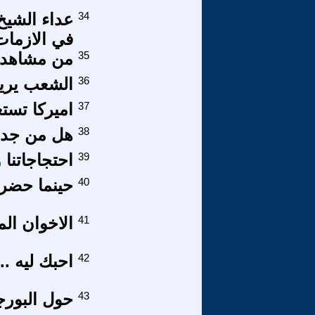
34
عداء الشيخ
في الازمات 
35
من مشاهد ا
36
الشعب يريد
37
اميركا تست
38
هل من جدية
39
احتجاجاتنا 
40
حينما حضر ا
41
الاخوان ال
42
احبك ليه ..
43
حول البورجواز