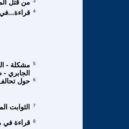
3
من قتل الم
4
قراءة...في
5
مشكلة - ال
الجابري - 
6
حول تحالف (
7
الثوابت الم
8
قراءة في م