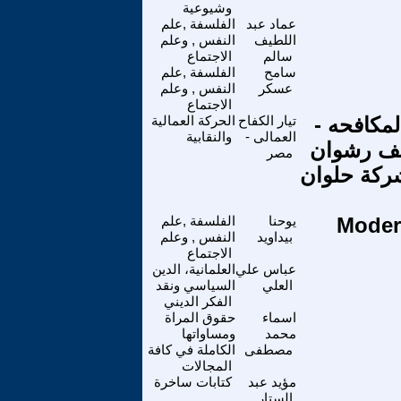
وشيوعية
عماد عبد
الفلسفة ,علم
اللطيف
النفس , وعلم
سالم
الاجتماع
سامح
الفلسفة ,علم
عسكر
النفس , وعلم
الاجتماع
لمكافحه -
تيار الكفاح
الحركة العمالية
العمالى -
والنقابية
سف رشوان
مصر
بشركة حلوان
يوحنا
الفلسفة ,علم
بيداويد
النفس , وعلم
الاجتماع
عباس علي
العلمانية، الدين
العلي
السياسي ونقد
الفكر الديني
اسماء
حقوق المراة
محمد
ومساواتها
مصطفى
الكاملة في كافة
المجالات
مؤيد عبد
كتابات ساخرة
الستار