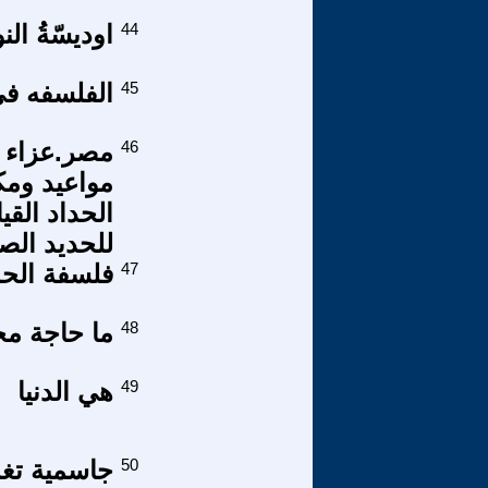
44
اوديسّةُ ال
45
الفلسفه ف
46
مصر.عزاء وا
مواعيد ومك
الحداد القي
للحديد الص
47
فلسفة الحداثة وما بع
48
ما حاجة مج
49
هي الدنيا
50
جاسمية تغم