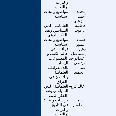
والتراث
واللغات
محمد
مواضيع وابحاث
أحمد
سياسية
الزعبي
فاطمة
العلمانية، الدين
ناعوت
السياسي ونقد
الفكر الديني
حسام
مواضيع وابحاث
تيمور
سياسية
زهير
قراءات في
إسماعيل
عالم الكتب و
عبدالواحد
المطبوعات
مرتضى
اليسار
عبد
,الديمقراطية,
الحميد
العلمانية
والتمدن في
العراق
خالد كروم
العلمانية، الدين
السياسي ونقد
الفكر الديني
باسم
دراسات وابحاث
القاسم
في التاريخ
والتراث
واللغات