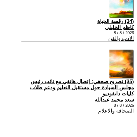
(34) رقصة الحياة
كاظم الخليلي
2026 / 8 / 8
الادب والفن
(35) تصريح صحفي: إتصال هاتفي مع نائب رئيس
مجلس السيادة حول مستقبل التعليم ودعم طلاب
كليات دانفوديو
سعد محمد عبدالله
2026 / 8 / 8
الصحافة والاعلام