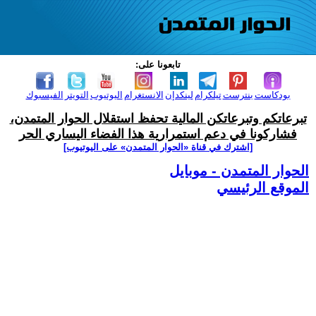
تابعونا على:
بودكاست
بنترست
تيلكرام
لينكدإن
الانستغرام
اليوتيوب
التويتر
الفيسبوك
تبرعاتكم وتبرعاتكن المالية تحفظ استقلال الحوار المتمدن،
فشاركونا في دعم استمرارية هذا الفضاء اليساري الحر
[اشترك في قناة ‫«الحوار المتمدن» على اليوتيوب]
الحوار المتمدن - موبايل
الموقع الرئيسي