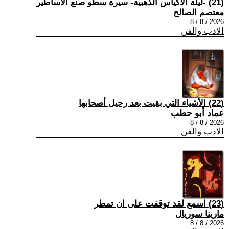
(21) -ليلة الأكياس الذهبية- سيرة سطو صنع الأساطير
معتصم الصالح
2026 / 8 / 8
الادب والفن
(22) الأشياء التي بقيت بعد رحيل أصحابها
عماد أبو حطب
2026 / 8 / 8
الادب والفن
(23) اسمع لقد توقفت على ان تمطر
مارينا سوريال
2026 / 8 / 8