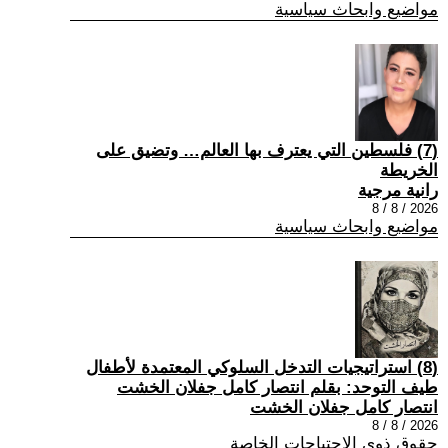
مواضيع وابحاث سياسية
(7) فلسطين التي يعترف بها العالم… وتضيق على
الخريطة
رانية مرجية
2026 / 8 / 8
مواضيع وابحاث سياسية
(8) استراتيجيات التدخل السلوكي المعتمدة لأطفال
طيف التوحد: بقلم انتصار كامل جفلان الخشت
انتصار كامل جفلان الخشت
2026 / 8 / 8
حقوق ذوي الاحتياجات الخاصة