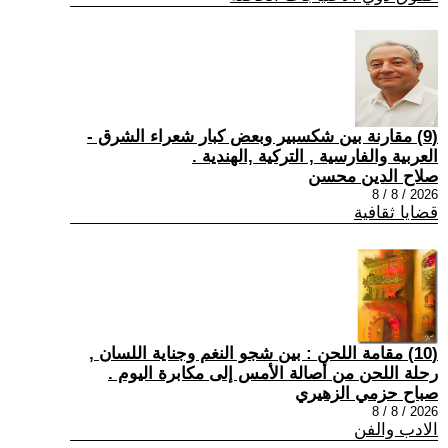
(9) مقارنة بين شكسبير وبعض كبار شعراء الشرق -
العربية والفارسية , التركية ,الهندية .
صلاح الدين محسن
2026 / 8 / 8
قضايا ثقافية
(10) مقامة اللحن : بين شجو النغم وجناية اللسان ,
رحلة اللحن من أصالة الأمس إلى مكابرة اليوم .
صباح حزمي الزهيري
2026 / 8 / 8
الادب والفن