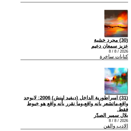
(30) مجرد خشبة
عزيز سمعان دعيم
2026 / 8 / 8
كتابات ساخرة
(31) امبراطورية الداخل (ديفيد لينش) 2006: لايوجد
واقع،ماتشعر بانه واقع،وما نقرر بأنه واقع هو خيوط
فقط.
بلال سمير الصدّر
2026 / 8 / 8
الادب والفن