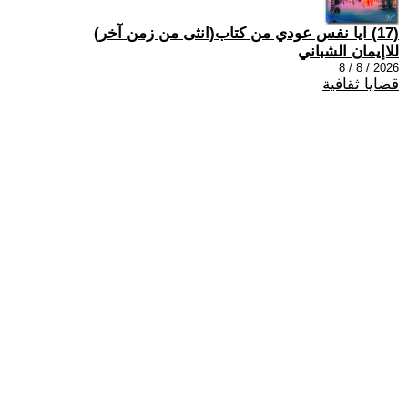
(17) ايا نفس عودي من كتاب(انثى من زمن آخر)
للاإيمان الشباني
2026 / 8 / 8
قضايا ثقافية