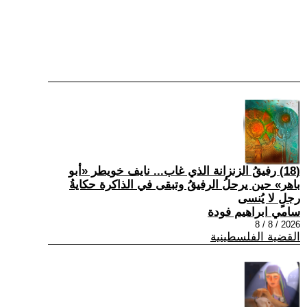
(18) رفيقُ الزنزانة الذي غاب... نايف خويطر «أبو
باهر» حين يرحلُ الرفيقُ وتبقى في الذاكرة حكايةُ
رجلٍ لا يُنسى
سامي ابراهيم فودة
2026 / 8 / 8
القضية الفلسطينية