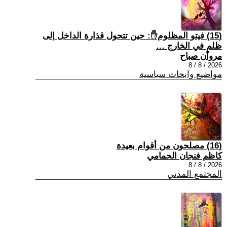
(15) فيتو المظلوم✋: حين تتحول قذارة الداخل إلى
ظلمٍ في الخارج …
مروان صباح
2026 / 8 / 8
مواضيع وابحاث سياسية
(16) مصلحون من أقوام بعيدة
كاظم فنجان الحمامي
2026 / 8 / 8
المجتمع المدني