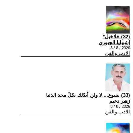
(32) خلاخيل*
إشبيليا الجبوري
2026 / 8 / 8
الادب والفن
(33) يسوع... لا ولن أبدّلك بكلّ مجد الدنيا
زهير دعيم
2026 / 8 / 8
الادب والفن