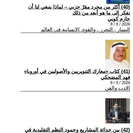
(40) أكثر من مجرد مقرّ حزبي – لماذا ينبغي لنا أن
نفكر إلى ما هو أبعد من ذلك
حازم كويي
2026 / 8 / 8
اليسار , التحرر , والقوى الانسانية في العالم
(41) كتاب «معارك التنويريين والأصوليين في أوروبا»
فهد المضحكي
2026 / 8 / 8
الادب والفن
(42) بين حداثة المشاريع وجمود النظم التقليدية في