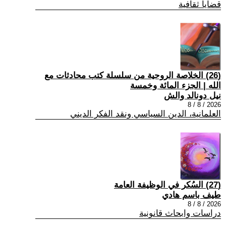
قضايا ثقافية
(26) الخلاصة الروحية من سلسلة كتب محادثات مع
الله | الجزء المائة وخمسة
نيل دونالد والش
2026 / 8 / 8
العلمانية، الدين السياسي ونقد الفكر الديني
(27) السُكر في الوظيفة العامة
طيف باسم هادي
2026 / 8 / 8
دراسات وابحاث قانونية