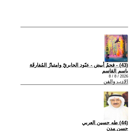
(43) - فحمٌ أبيض - عبّود الجابريّ وامتيازُ المُفارقَة
باسم القاسم
2026 / 8 / 8
الادب والفن
(44) طه حسين العربي
حسن مدن