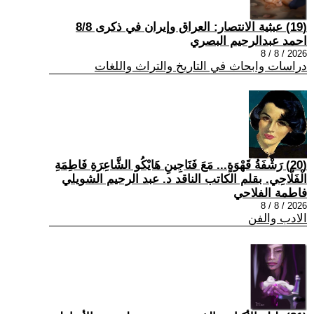
(19) عبثية الانتصار: العراق وإيران في ذكرى 8/8
احمد عبدالرحيم البصري
2026 / 8 / 8
دراسات وابحاث في التاريخ والتراث واللغات
(20) رَشْفَةُ قَهْوَةٍ... مَعَ فَنَاجِينِ هَايْكُو الشَّاعِرَةِ فَاطِمَةِ
الْفَلَّاحِي. بقلم الكاتب الناقد د. عبد الرحيم الشويلي
فاطمة الفلاحي
2026 / 8 / 8
الادب والفن