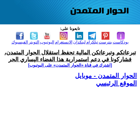
تابعونا على:
بودكاست
بنترست
تيلكرام
لينكدإن
الانستغرام
اليوتيوب
التويتر
الفيسبوك
تبرعاتكم وتبرعاتكن المالية تحفظ استقلال الحوار المتمدن،
فشاركونا في دعم استمرارية هذا الفضاء اليساري الحر
[اشترك في قناة ‫«الحوار المتمدن» على اليوتيوب]
الحوار المتمدن - موبايل
الموقع الرئيسي