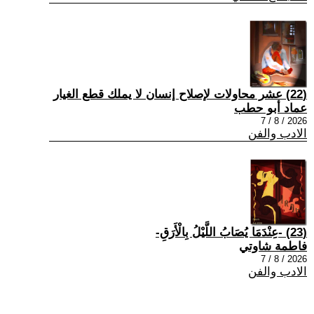
(22) عشر محاولات لإصلاح إنسان لا يملك قطع الغيار
عماد أبو حطب
2026 / 8 / 7
الادب والفن
(23) -عِنْدَمَا يُصَابُ اللَّيْلُ بِالْأَرَقِ-
فاطمة شاوتي
2026 / 8 / 7
الادب والفن