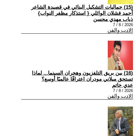
(15) جماليات التشكيل البنائي في قصيدة الشاعر
أحمد فشلان الوائلي { استذكار مظفر النواب}
ذياب مهدي محسن
2026 / 8 / 7
الادب والفن
(16) بين بريق التلفزيون وهجران السينما... لماذا
تستحق ميلاني مودران اعترافًا عالميًا أوسع؟
عدي حاتم
2026 / 8 / 7
الادب والفن