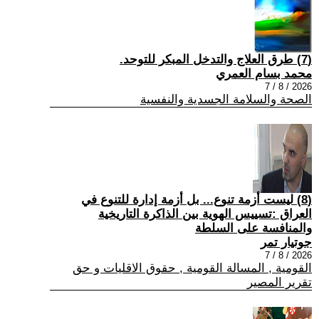
(7) طرق العلاج والتدخل المبكر للتوحد.
محمد بسام العمري
2026 / 8 / 7
الصحة والسلامة الجسدية والنفسية
(8) ليست أزمة تنوع... بل أزمة إدارة للتنوع في
العراق :تسييس الهوية بين الذاكرة التاريخية
والمنافسة على السلطة
جوتيار تمر
2026 / 8 / 7
القومية , المسالة القومية , حقوق الاقليات و حق
تقرير المصير