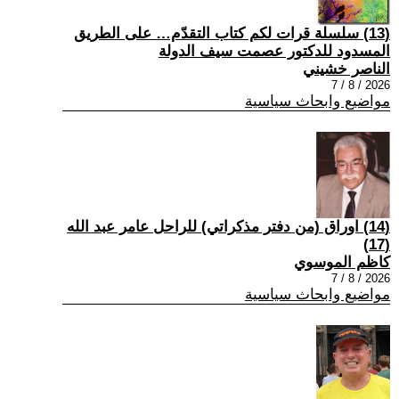
(13) سلسلة قرات لكم كتاب التقدّم… على الطريق
المسدود للدكتور عصمت سيف الدولة
الناصر خشيني
2026 / 8 / 7
مواضيع وابحاث سياسية
(14) اوراق (من دفتر مذكراتي) للراحل عامر عبد الله
(17)
كاظم الموسوي
2026 / 8 / 7
مواضيع وابحاث سياسية