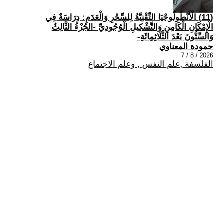
(11) الْأَنْطُولُوجْيَا التِّقْنِيَّةُ لِلسِّحْرِ وَالْعَدَمِ: دِرَاسَةٌ فِي
الْإِمْكَانِ الْكَامِنِ وَالتَّشْكِيلِ الْوُجُودِيِّ -الجُزْءُ الثَّالِثُ
وَالسِّتُّونَ بَعْدَ الثَّلَاثِمِائَةِ-
حمودة المعناوي
2026 / 8 / 7
الفلسفة ,علم النفس , وعلم الاجتماع