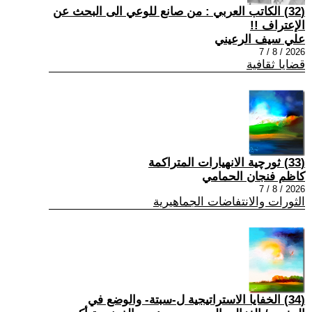
(32) الكاتب العربي : من صانع للوعي الى البحث عن
الإعتراف !!
علي سيف الرعيني
2026 / 8 / 7
قضايا ثقافية
(33) ثورچية الانهيارات المتراكمة
كاظم فنجان الحمامي
2026 / 8 / 7
الثورات والانتفاضات الجماهيرية
(34) الخفايا الاستراتيجية ل-سبتة- والوضع في