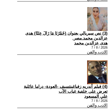
(3) نص سيريالي بعنوان (خَمْرُنَا مَا زَالَ عِنَبًا) هدى
عزالدين محمد.مصر.
هدى عزالدين محمد
2026 / 8 / 7
الادب والفن
(4) فيلم أندريه زفياغينتسيف -العودة- دراما عائلية
تعرض على خلفية غياب الأب
علي المسعود
2026 / 8 / 7
الادب والفن