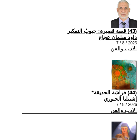
(43) قصة قصيرة: جيوبُ التفكير
داود سلمان عجاج
2026 / 8 / 7
الادب والفن
(44) فراشة الحديقة*
إشبيليا الجبوري
2026 / 8 / 7
الادب والفن