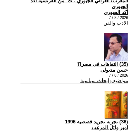
المغرب/ الغزالي الجبوري - ت: من الفرنسية أكد
الجبوري
أكد الجبوري
2026 / 8 / 7
الادب والفن
(35) التفاهات فى مصر!؟
حسن مدبولى
2026 / 8 / 7
مواضيع وابحاث سياسية
(36) تجربة تجريد قصصية 1996
امير وائل المرعب