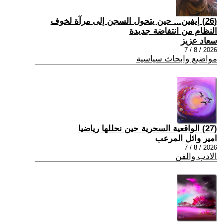
(26) إيفين... حين يتحول السجن إلى مرآة لخوف
النظام من انتفاضة جديدة
سعاد عزيز
2026 / 8 / 7
مواضيع وابحاث سياسية
(27) الواقعية السحرية حين نحللها رياضيا
امير وائل المرعب
2026 / 8 / 7
الادب والفن