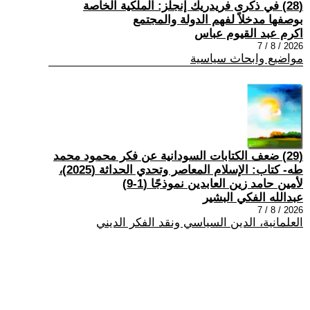
(28) في ذكرى فريدريك إنجلز: الملكية الخاصة
بوصفها مدخلاً لفهم الدولة والمجتمع
اكرم عبد القيوم عباس
2026 / 8 / 7
مواضيع وابحاث سياسية
(29) ضعف الكتابات السودانية عن فكر محمود محمد
طه- كتاب: الإسلام المعاصر وتحدي الحداثة (2025)،
لأمين حامد زين العابدين نموذجًا (1-9)
عبدالله الفكي البشير
2026 / 8 / 7
العلمانية، الدين السياسي ونقد الفكر الديني