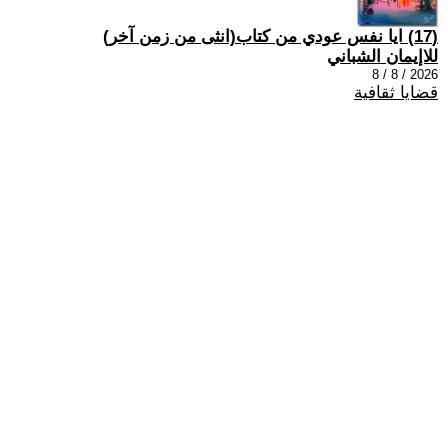
(17) ايا نفس عودي من كتاب(انثى من زمن آخر)
للاإيمان الشباني
2026 / 8 / 8
قضايا ثقافية