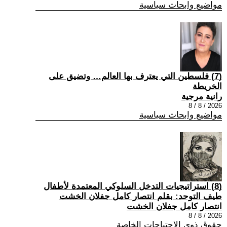
مواضيع وابحاث سياسية
(7) فلسطين التي يعترف بها العالم… وتضيق على
الخريطة
رانية مرجية
2026 / 8 / 8
مواضيع وابحاث سياسية
(8) استراتيجيات التدخل السلوكي المعتمدة لأطفال
طيف التوحد: بقلم انتصار كامل جفلان الخشت
انتصار كامل جفلان الخشت
2026 / 8 / 8
حقوق ذوي الاحتياجات الخاصة