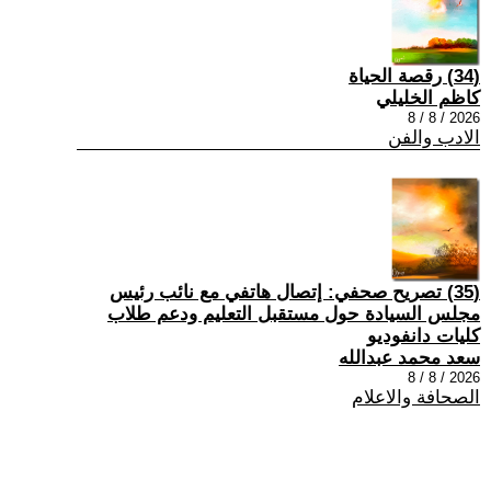
(34) رقصة الحياة
كاظم الخليلي
2026 / 8 / 8
الادب والفن
(35) تصريح صحفي: إتصال هاتفي مع نائب رئيس
مجلس السيادة حول مستقبل التعليم ودعم طلاب
كليات دانفوديو
سعد محمد عبدالله
2026 / 8 / 8
الصحافة والاعلام