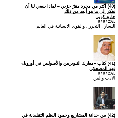
(40) أكثر من مجرد مقرّ حزبي – لماذا ينبغي لنا أن
نفكر إلى ما هو أبعد من ذلك
حازم كويي
2026 / 8 / 8
اليسار , التحرر , والقوى الانسانية في العالم
(41) كتاب «معارك التنويريين والأصوليين في أوروبا»
فهد المضحكي
2026 / 8 / 8
الادب والفن
(42) بين حداثة المشاريع وجمود النظم التقليدية في