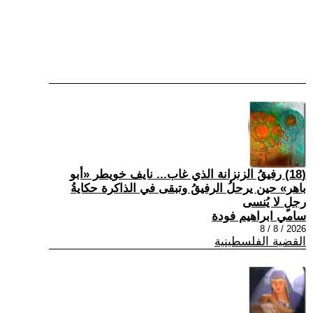
(18) رفيقُ الزنزانة الذي غاب... نايف خويطر «أبو
باهر» حين يرحلُ الرفيقُ وتبقى في الذاكرة حكايةُ
رجلٍ لا يُنسى
سامي ابراهيم فودة
2026 / 8 / 8
القضية الفلسطينية