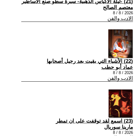
(21) -ليلة الأكياس الذهبية- سيرة سطو صنع الأساطير
معتصم الصالح
2026 / 8 / 8
الادب والفن
(22) الأشياء التي بقيت بعد رحيل أصحابها
عماد أبو حطب
2026 / 8 / 8
الادب والفن
(23) اسمع لقد توقفت على ان تمطر
مارينا سوريال
2026 / 8 / 8