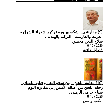
(9) مقارنة بين شكسبير وبعض كبار شعراء الشرق -
العربية والفارسية , التركية ,الهندية .
صلاح الدين محسن
2026 / 8 / 8
قضايا ثقافية
(10) مقامة اللحن : بين شجو النغم وجناية اللسان ,
رحلة اللحن من أصالة الأمس إلى مكابرة اليوم .
صباح حزمي الزهيري
2026 / 8 / 8
الادب والفن