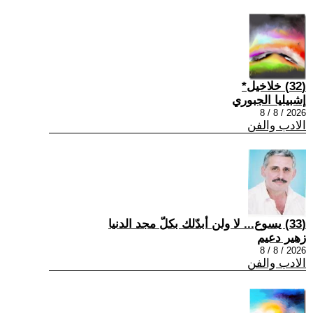
(32) خلاخيل*
إشبيليا الجبوري
2026 / 8 / 8
الادب والفن
(33) يسوع... لا ولن أبدّلك بكلّ مجد الدنيا
زهير دعيم
2026 / 8 / 8
الادب والفن