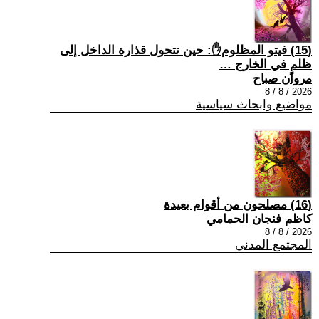
(15) فيتو المظلوم✋: حين تتحول قذارة الداخل إلى
ظلمٍ في الخارج …
مروان صباح
2026 / 8 / 8
مواضيع وابحاث سياسية
(16) مصلحون من أقوام بعيدة
كاظم فنجان الحمامي
2026 / 8 / 8
المجتمع المدني