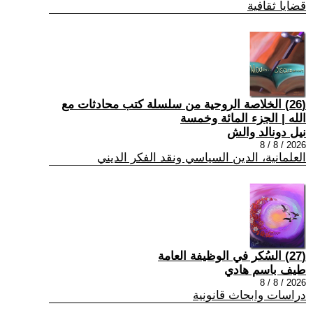
قضايا ثقافية
(26) الخلاصة الروحية من سلسلة كتب محادثات مع
الله | الجزء المائة وخمسة
نيل دونالد والش
2026 / 8 / 8
العلمانية، الدين السياسي ونقد الفكر الديني
(27) السُكر في الوظيفة العامة
طيف باسم هادي
2026 / 8 / 8
دراسات وابحاث قانونية