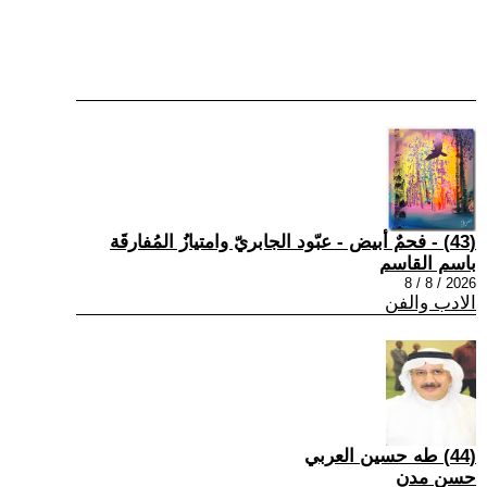
(43) - فحمٌ أبيض - عبّود الجابريّ وامتيازُ المُفارقَة
باسم القاسم
2026 / 8 / 8
الادب والفن
(44) طه حسين العربي
حسن مدن