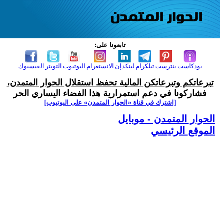
تابعونا على:
بودكاست
بنترست
تيلكرام
لينكدإن
الانستغرام
اليوتيوب
التويتر
الفيسبوك
تبرعاتكم وتبرعاتكن المالية تحفظ استقلال الحوار المتمدن،
فشاركونا في دعم استمرارية هذا الفضاء اليساري الحر
[اشترك في قناة ‫«الحوار المتمدن» على اليوتيوب]
الحوار المتمدن - موبايل
الموقع الرئيسي