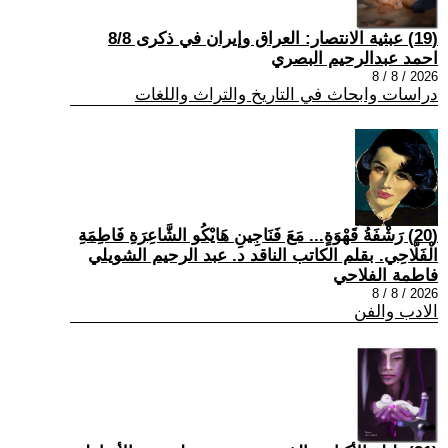
(19) عبثية الانتصار: العراق وإيران في ذكرى 8/8
احمد عبدالرحيم البصري
2026 / 8 / 8
دراسات وابحاث في التاريخ والتراث واللغات
(20) رَشْفَةُ قَهْوَةٍ... مَعَ فَنَاجِينِ هَايْكُو الشَّاعِرَةِ فَاطِمَةِ
الْفَلَّاحِي. بقلم الكاتب الناقد د. عبد الرحيم الشويلي
فاطمة الفلاحي
2026 / 8 / 8
الادب والفن