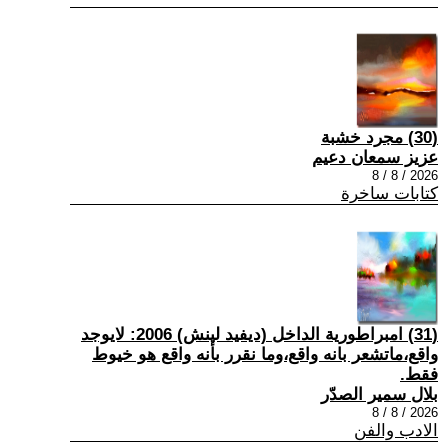
(30) مجرد خشبة
عزيز سمعان دعيم
2026 / 8 / 8
كتابات ساخرة
(31) امبراطورية الداخل (ديفيد لينش) 2006: لايوجد
واقع،ماتشعر بانه واقع،وما نقرر بأنه واقع هو خيوط
فقط.
بلال سمير الصدّر
2026 / 8 / 8
الادب والفن