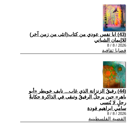
(43) ايا نفس عودي من كتاب(انثى من زمن آخر)
للاإيمان الشباني
2026 / 8 / 8
قضايا ثقافية
(44) رفيقُ الزنزانة الذي غاب... نايف خويطر «أبو
باهر» حين يرحلُ الرفيقُ وتبقى في الذاكرة حكايةُ
رجلٍ لا يُنسى
سامي ابراهيم فودة
2026 / 8 / 8
القضية الفلسطينية