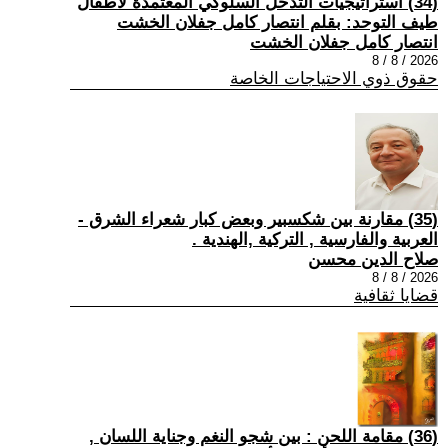
(34) استراتيجيات التدخل السلوكي المعتمدة لأطفال
طيف التوحد: بقلم انتصار كامل جفلان الخشت
انتصار كامل جفلان الخشت
2026 / 8 / 8
حقوق ذوي الاحتياجات الخاصة
(35) مقارنة بين شكسبير وبعض كبار شعراء الشرق -
العربية والفارسية , التركية ,الهندية .
صلاح الدين محسن
2026 / 8 / 8
قضايا ثقافية
(36) مقامة اللحن : بين شجو النغم وجناية اللسان ,