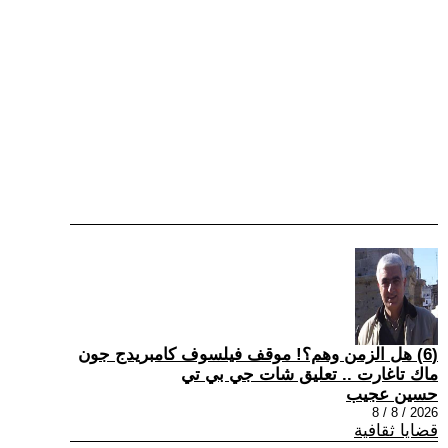
(6) هل الزمن وهم؟! موقف فيلسوف كامبريدج جون
ماك تاغارت .. تعليق شات جي بي تي
حسين عجيب
2026 / 8 / 8
قضايا ثقافية