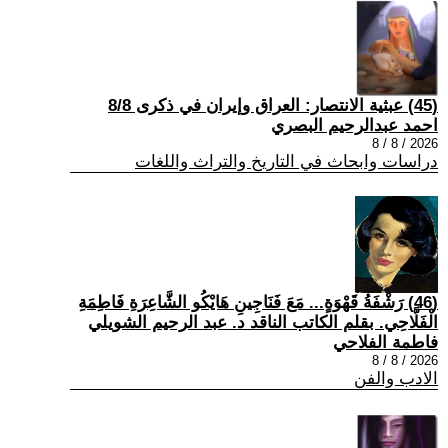
(45) عبثية الانتصار: العراق وإيران في ذكرى 8/8
احمد عبدالرحيم البصري
2026 / 8 / 8
دراسات وابحاث في التاريخ والتراث واللغات
(46) رَشْفَةُ قَهْوَةٍ... مَعَ فَنَاجِينِ هَايْكُو الشَّاعِرَةِ فَاطِمَةِ
الْفَلَّاحِي. بقلم الكاتب الناقد د. عبد الرحيم الشويلي
فاطمة الفلاحي
2026 / 8 / 8
الادب والفن