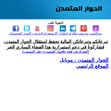
تابعونا على:
بودكاست
بنترست
تيلكرام
لينكدإن
الانستغرام
اليوتيوب
التويتر
الفيسبوك
تبرعاتكم وتبرعاتكن المالية تحفظ استقلال الحوار المتمدن،
فشاركونا في دعم استمرارية هذا الفضاء اليساري الحر
[اشترك في قناة ‫«الحوار المتمدن» على اليوتيوب]
الحوار المتمدن - موبايل
الموقع الرئيسي