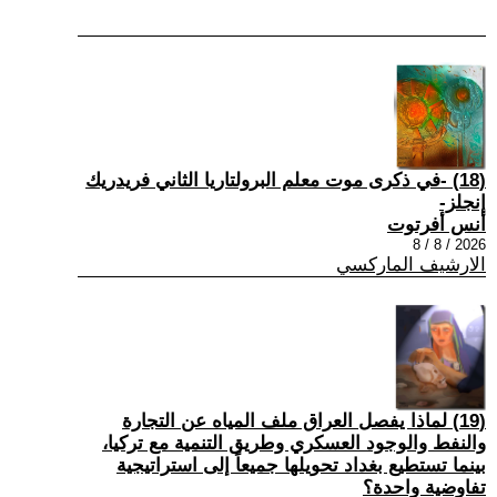
(18) -في ذكرى موت معلم البرولتاريا الثاني فريدريك
إنجلز-
أنس أفرتوت
2026 / 8 / 8
الارشيف الماركسي
(19) لماذا يفصل العراق ملف المياه عن التجارة
والنفط والوجود العسكري وطريق التنمية مع تركيا،
بينما تستطيع بغداد تحويلها جميعاً إلى استراتيجية
تفاوضية واحدة؟