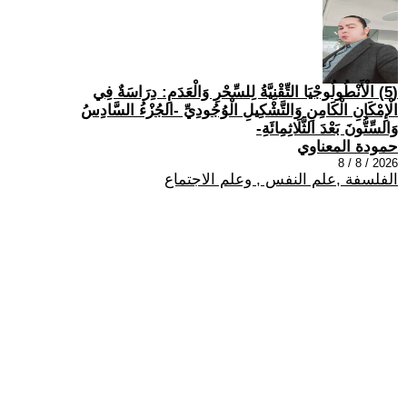
(5) الْأَنْطُولُوجْيَا التِّقْنِيَّةُ لِلسِّحْرِ وَالْعَدَمِ: دِرَاسَةٌ فِي
الْإِمْكَانِ الْكَامِنِ وَالتَّشْكِيلِ الْوُجُودِيِّ -الجُزْءُ السَّادِسُ
وَالسِّتُّونَ بَعْدَ الثَّلَاثِمِائَةِ-
حمودة المعناوي
2026 / 8 / 8
الفلسفة ,علم النفس , وعلم الاجتماع