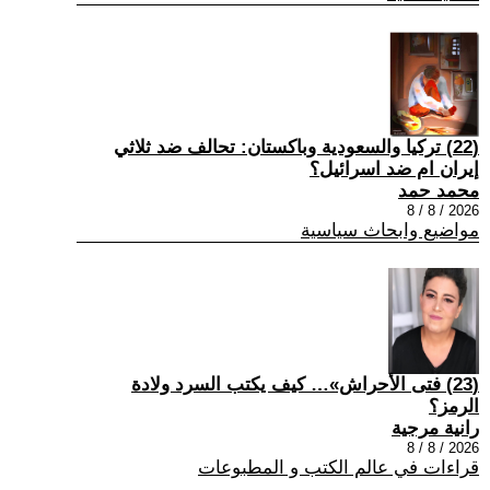
(22) تركيا والسعودية وباكستان: تحالف ضد ثلاثي
إيران ام ضد اسرائيل؟
محمد حمد
2026 / 8 / 8
مواضيع وابحاث سياسية
(23) فتى الأحراش»… كيف يكتب السرد ولادة
الرمز؟
رانية مرجية
2026 / 8 / 8
قراءات في عالم الكتب و المطبوعات