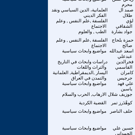
محرم
صمد ال
العلمانية، الدين السياسي ونقد
طلال
الفكر الديني
لؤي
الفلسفة ,علم النفس , وعلم
الشقاقي
الاجتماع
جواد بشارة
الطب , والعلوم
حمزة بلحاج
الفلسفة ,علم النفس , وعلم
صالح
الاجتماع
اسعد عبدالله
مواضيع وابحاث سياسية
عبدعلي
فخرالدين
دراسات وابحاث في التاريخ
القاسمي
والتراث واللغات
كامران
اليسار ,الديمقراطية, العلمانية
جرجيس
والتمدن في العراق
علي فهد
مواضيع وابحاث سياسية
ياسين
جوزيف شلال
الارهاب, الحرب والسلام
كوهْدَرز تمر
القضية الكردية
خلف الناصر
مواضيع وابحاث سياسية
حسين علي
مواضيع وابحاث سياسية
الحمداني