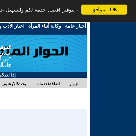
موافق - OK
لتوفير افضل خدمة لكم ولتسهيل عملي
أخبار عامة
-
وكالة أنباء المرأة
-
اخبار الأدب و
الموقع
يسارية
"من أج
حاز ال
إذا لديك
الزوار
اضافة/خدمات
بحث/الارشيف