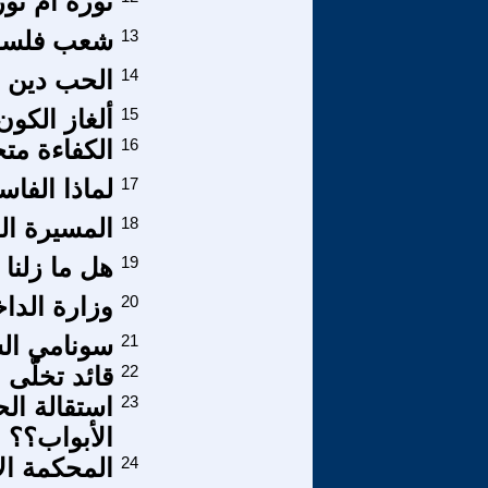
ثورة أم ثورتان .. 25 ينا
13
شعب فلسطين 
14
الحب دين ا
15
ألغاز الكون 
16
الكفاءة مت
17
لماذا الفاس
18
المسيرة الخ
19
هل ما زلنا
20
وزارة الداخ
21
سونامي الس
22
قائد تخلّى 
23
استقالة ال
الأبواب؟؟
24
المحكمة ال