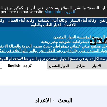
ة التصفح والنشر، الموقع يستخدم بعض أنواع الكوكيز نرجو النق
More info - المزيد
experience on our website
الفن
-
وكالة أنباء اليسار
-
وكالة أنباء العلمانية
-
وكالة أنباء العمال
-
وكا
الاقتصاد
-
اخبار الطب والعلوم
 الرئيسي لمؤسسة الحوار المتمدن
، علمانية، ديمقراطية، تطوعية وغير ربحية
ل مجتمع مدني علماني ديمقراطي حديث يضمن الحرية والعدالة الاجتم
حوار المتمدن على جائزة ابن رشد للفكر الحر والتى نالها أعلام في الفك
م مشاكل تقنية في تصفح الحوار المتمدن نرجو النقر هنا لاستخدام الموقع
كوردي
English
الاخبار
مراكز
الحوار المتمدن
البحث - الاعداد