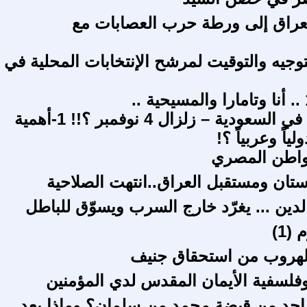
عراق إلى ورطة حرب العصابات مع
لتوجيه والتوقيت لمرشح الإنتخابات المحلية في
ماذا يحدث في السعودية – زلزال 4 نوفمبر ؟!! 1-أهمية
ياً وعربياً ؟!
واطن المصري
ستان ومستقبل العراق..انتهت الصلاحية
لدين ... يغرّد خارج السرب ويسوّق للباطل
(1)
هروب من استحقاق جنيف
وفلسفية الأيمان المقدس لدي المؤمنين
احد من قبضة محمد من سلمان؟ وماذا بعد