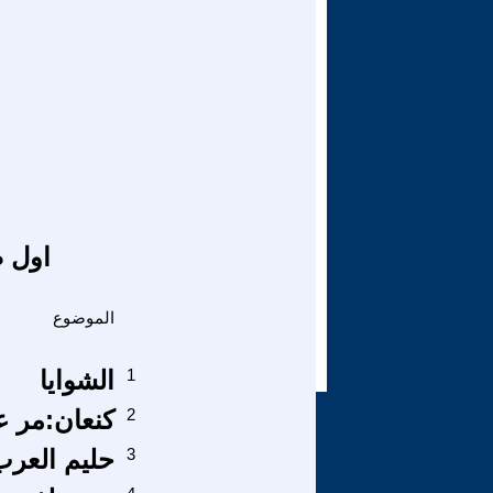
اول ص
الموضوع
1
الشوايا
2
كنعان:مر ع
3
حليم العرب