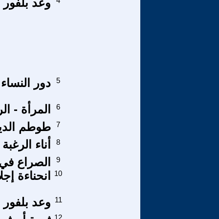
4
وعد بلفور 
5
دور النساء 
6
المرأة - الر
7
طوطم الديا
8
أناء الرغبة
9
الصراع في 
10
انحناءة إجلا
11
وعد بلفور .
12