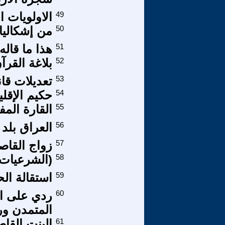
49
الاولويات 
50
من إشكاليا
51
هذا ما قاله
52
بلاغة القرآن
53
تعديلات قا
54
حكيم الإقلي
55
القارة المف
56
العراق بلد 
57
زواج القاص
58
(الشرعيات 
59
استقالة ال
60
ردي على ال
المتمدن و
61
البنت القا