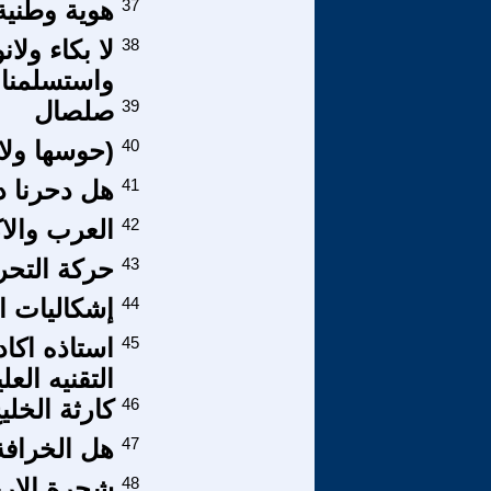
37
هوية وطنية.
38
لا بكاء ولا
واستسلمنا ل
39
صلصال
40
(حوسها ولا
41
هل دحرنا د
42
العرب والا
43
حركة التحرر
44
إشكاليات ا
45
استاذه اكا
التقنيه الع
46
كارثة الخلي
47
هل الخرافة
48
شجرة الارب