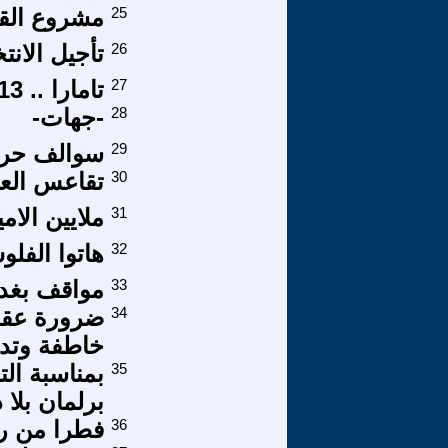
25
مشروع القر
26
تأجيل الان
27
تامارا .. 13 .. أنا وتامارا .. سألوني الناس عنك يا حبيبي ..
28
-جهات-
29
سوالف حريم
30
تقاعس العل
31
ملايين الام
32
هاتوا الفلو
33
مواقف بغدا
34
ضرورة عقد
خاطفة وتدم
35
بمناسبة ال
برلمان بلا 
36
فطرا من ر