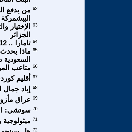
62
من يدفع ال
البيشمركة
63
الإختيار وا
الجزائر
64
تامارا .. 12 .. أنا وتامارا والمسيحية ..
65
السعودية دول
66
متاعب الم
67
أقليم كورد
68
إياد جمال ا
69
عراق مأزوم 
70
سوتشي: ال
71
ميثولوجية 
72
هل سينجو 