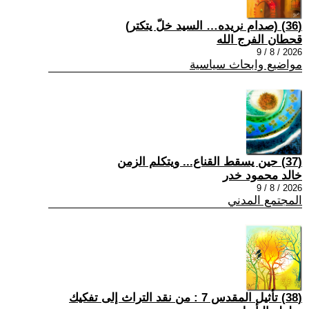
(36) (صدام نريده… السيد خلّ يتكتر)
قحطان الفرج الله
2026 / 8 / 9
مواضيع وابحاث سياسية
(37) حين يسقط القناع... ويتكلم الزمن
خالد محمود خدر
2026 / 8 / 9
المجتمع المدني
(38) تأثيل المقدس 7 : من نقد التراث إلى تفكيك