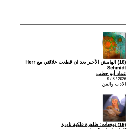
(18) الهامش الأخير بعد ان قطعت علاقتي مع Herr
Schmidt
عماد أبو حطب
2026 / 8 / 9
الادب والفن
(19) توقعات: ظاهرة فلكية نادرة