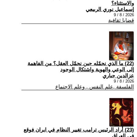
والاستثناء؟
إسماعيل نوري الربيعي
2026 / 8 / 9
قضايا ثقافية
(22) ما الذي نحمّله حين نحمّل العقل؟ من الفاهمة
إلى الوعي والهوية واشتكال الوجود
عزالدين جباري
2026 / 8 / 9
الفلسفة ,علم النفس , وعلم الاجتماع
(23) أراد الرئيس ترامب تغيير النظام في ايران فوقع
في العراق