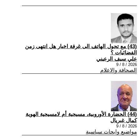
(43) مع تحول الهاتف الى غرفة اخبار هل انتهى زمن
الفضائيات ؟
علي سيف الرعيني
2026 / 8 / 9
الصحافة والاعلام
(44) الحضارة الأوروبية، مسيحية أم لامسيحية الهوية
كمال غبريال
2026 / 8 / 9
مواضيع وابحاث سياسية