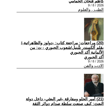
كاظم فنجان الحمامي
2026 / 8 / 9
الطب , والعلوم
(20) مراجعات: مراجعة كتاب: -دولوز والظاهراتية-/
بقلم ألكسندر شْنيل/شعوب الجبوري - ت: من
الألمانية أكد الجبوري
أكد الجبوري
2026 / 8 / 9
الادب والفن
(21) أمير الحلو ومفارقة -غير البعثي- داخل دولة
البعث: كيف صنعت سلطة صدام دوائر الثقة