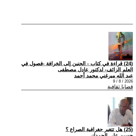
(24) قراءة في كتاب - الحنين إلى الخرافة -فصول في
العلم الزائف- لدكتور عادل مصطفى
عبد الله ميرغني محمد أحمد
2026 / 8 / 9
قضايا ثقافية
(25) هل تتغير جغرافية الصراع ؟
حسين علي الحمداني