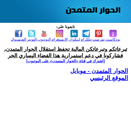
تابعونا على:
بودكاست
بنترست
تيلكرام
لينكدإن
الانستغرام
اليوتيوب
التويتر
الفيسبوك
تبرعاتكم وتبرعاتكن المالية تحفظ استقلال الحوار المتمدن،
فشاركونا في دعم استمرارية هذا الفضاء اليساري الحر
[اشترك في قناة ‫«الحوار المتمدن» على اليوتيوب]
الحوار المتمدن - موبايل
الموقع الرئيسي