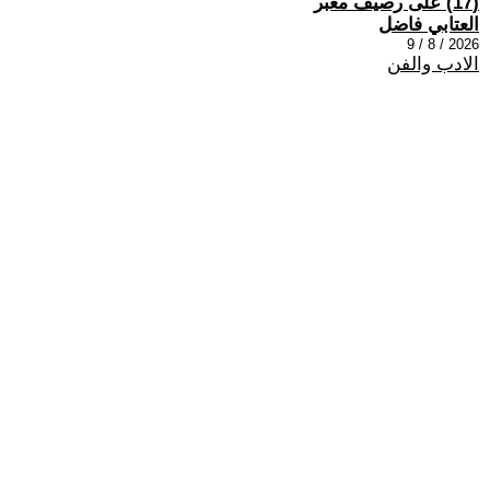
(17) على رصيف مغبر
العتابي فاضل
2026 / 8 / 9
الادب والفن