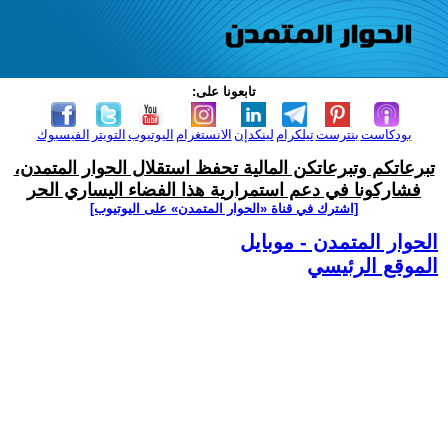
تابعونا على:
بودكاست
بنترست
تيلكرام
لينكدإن
الانستغرام
اليوتيوب
التويتر
الفيسبوك
تبرعاتكم وتبرعاتكن المالية تحفظ استقلال الحوار المتمدن،
فشاركونا في دعم استمرارية هذا الفضاء اليساري الحر
[اشترك في قناة ‫«الحوار المتمدن» على اليوتيوب]
الحوار المتمدن - موبايل
الموقع الرئيسي