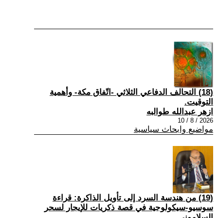
(18) التحالف الدفاعي الثلاثي -اتّفاق مكة- وأهمية
التوقيت.
ازهر عبدالله طوالبه
2026 / 8 / 10
مواضيع وابحاث سياسية
(19) من هندسة السرد إلى تأويل الذاكرة: قراءة
سوسيو-سيكولوجية في قصة ذكريات للإيجار لسحر
السلاموني