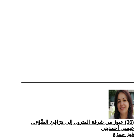
(36) عبورٌ من شرفة المترو.. إلى مَرَافِئِ الضَّوْء...
عيسى أحمديني
فوز حمزة