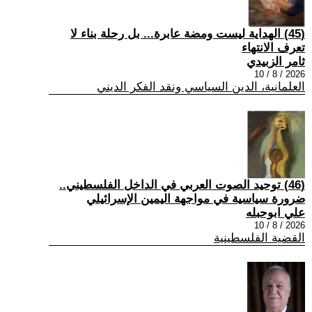
(45) الهداية ليست ومضة عابرة... بل رحلة بناء لا
تعرف الانتهاء
ثامر الزبيدي
2026 / 8 / 10
العلمانية، الدين السياسي ونقد الفكر الديني
(46) توحيد الصوت العربي في الداخل الفلسطيني..
ضرورة سياسية في مواجهة اليمين الإسرائيلي
علي ابوحبله
2026 / 8 / 10
القضية الفلسطينية