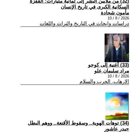
(32) من ملايين البشر إلى ثمانية مليارات: القفزة
السكانية الكبرى في تاريخ الإنسان
مأمون شحادة
2026 / 8 / 10
دراسات وابحاث في التاريخ والتراث واللغات
(33) أُغنية إلى كوجو
مراد سليمان علو
2026 / 8 / 10
الارهاب, الحرب والسلام
(34) توهات الهوية.. وسقوط الأقنعة.. ووهم البطل
حيدر عاشور