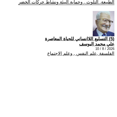
الطبيعة, التلوث , وحماية البيئة ونشاط حركات الخضر
(5) التسليع اللاانساني للحياة المعاصرة
علي محمد اليوسف
2026 / 8 / 10
الفلسفة ,علم النفس , وعلم الاجتماع