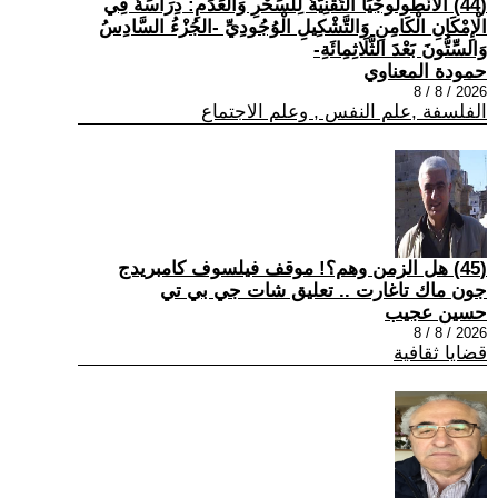
(44) الْأَنْطُولُوجْيَا التِّقْنِيَّةُ لِلسِّحْرِ وَالْعَدَمِ: دِرَاسَةٌ فِي
الْإِمْكَانِ الْكَامِنِ وَالتَّشْكِيلِ الْوُجُودِيِّ -الجُزْءُ السَّادِسُ
وَالسِّتُّونَ بَعْدَ الثَّلَاثِمِائَةِ-
حمودة المعناوي
2026 / 8 / 8
الفلسفة ,علم النفس , وعلم الاجتماع
(45) هل الزمن وهم؟! موقف فيلسوف كامبريدج
جون ماك تاغارت .. تعليق شات جي بي تي
حسين عجيب
2026 / 8 / 8
قضايا ثقافية