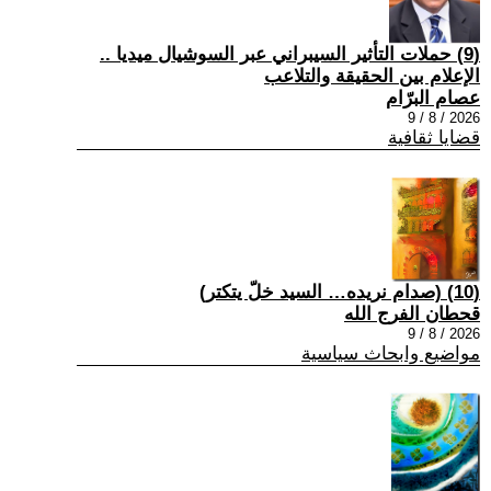
(9) حملات التأثير السيبراني عبر السوشيال ميديا ..
الإعلام بين الحقيقة والتلاعب
عصام البرّام
2026 / 8 / 9
قضايا ثقافية
(10) (صدام نريده… السيد خلّ يتكتر)
قحطان الفرج الله
2026 / 8 / 9
مواضيع وابحاث سياسية