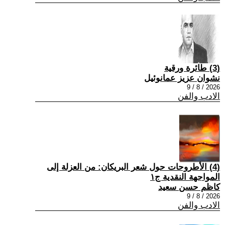
(3) طائرة ورقية
نشوان عزيز عمانوئيل
2026 / 8 / 9
الادب والفن
(4) الأطروحات حول شعر البريكان: من العزلة إلى
المواجهة النقدية ج١
كاظم حسن سعيد
2026 / 8 / 9
الادب والفن