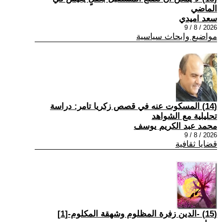
الماضي
سعد اميدي
2026 / 8 / 9
مواضيع وابحاث سياسية
(14) المسكوت عنه في قصص زكريا تامر: دراسة
تحليلية مع الشواهد
محمد عبد الكريم يوسف
2026 / 8 / 9
قضايا ثقافية
(15) -الدين زفرة المظلوم وشهقة المكلوم-[1]