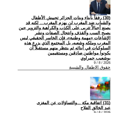
(30) رفقاً بأبناء وبنات الجزائر تجييش الأطفال
والشباب ضد المغرب لن يهزم المغرب… لكنه قد
يصنع أجيالاً تتربى على الكذب والكراهية والتزوير حين
يصبح السب والقذف وانتحال الصفات ونشر
الإشاعات «مهمة وطنية»، فإن الخاسر الحقيقي ليس
المغرب وملكه وشعبه، بل المجتمع الذي يزرع هذه
السلوكيات في أبنائه ثم ينتظر منهم مستقبلاً أن
يكونوا مواطنين صادقين ومستقيمين
بوشعيب حمراوي
2026 / 8 / 9
حقوق الاطفال والشبيبة
(31) اتفاقية مكة ...والتساؤلات عن المغزى
عبد الخالق الفلاح
2026 / 8 / 9