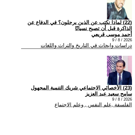
(22) لماذا نكتب عن الذين يرحلون؟ في الدفاع عن
الذاكرة قبل أن تصبح نسيانًا
أحمد موسى قريعي
2026 / 8 / 9
دراسات وابحاث في التاريخ والتراث واللغات
(23) الأخصائي الاجتماعي شريك التنمية المجهول
سامح سعيد عبد العزيز
2026 / 8 / 9
الفلسفة ,علم النفس , وعلم الاجتماع