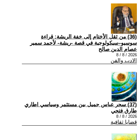
(36) من ثقل الأختام إلى خفة الريشة: قراءة
سوسيو–سيكولوجية في قصة -ريشة- لأحمد سمير
عصام الدين صالح
2026 / 8 / 8
الادب والفن
(37) سحر عباس جميل بين مستثمر وسياسي اطاري
طارق فتحي
2026 / 8 / 8
قضايا ثقافية