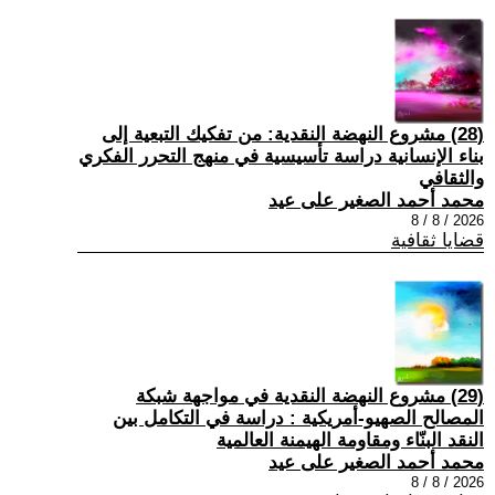
(28) مشروع النهضة النقدية: من تفكيك التبعية إلى
بناء الإنسانية دراسة تأسيسية في منهج التحرر الفكري
والثقافي
محمد أحمد الصغير على عيد
2026 / 8 / 8
قضايا ثقافية
(29) مشروع النهضة النقدية في مواجهة شبكة
المصالح الصهيو-أمريكية : دراسة في التكامل بين
النقد البنّاء ومقاومة الهيمنة العالمية
محمد أحمد الصغير على عيد
2026 / 8 / 8