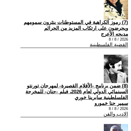
(7) رموز الكراهية في المستوطنات ينثرون سمومهم
ويحرضون على ارتكاب المزيد من الجرائم
مديحه الأعرج
2026 / 8 / 8
القضية الفلسطينية
(8) ضمن برنامج -الأفلام القصيرة- لمهرجان تورنتو
السينمائي الدولي لعام 2026، فيلم -حنان- للمخرجة
الفلسلطينية سابرينا خوري
سمير حنا خمورو
2026 / 8 / 8
الادب والفن