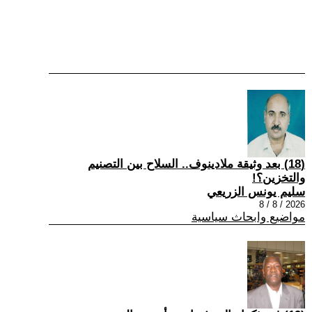
(18) بعد وثيقة ملادينوف.. السلاح بين التصنيم
والتخزين؟!
سليم يونس الزريعي
2026 / 8 / 8
مواضيع وابحاث سياسية