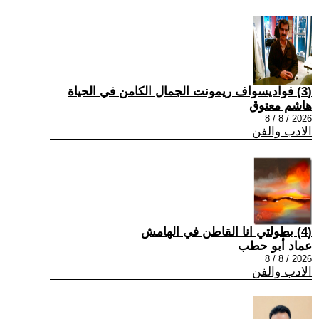
(3) فواديسواف ريمونت الجمال الكامن في الحياة
هاشم معتوق
2026 / 8 / 8
الادب والفن
(4) بطولتي انا القاطن في الهامش
عماد أبو حطب
2026 / 8 / 8
الادب والفن