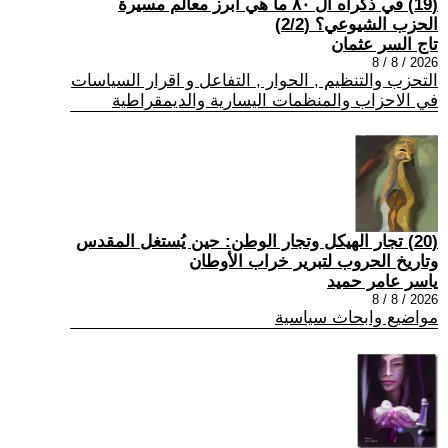
(19) في ذكراه ال ٨٠ ما هي أبرز معالم مسيرة
الحزب الشيوعي؟ (2/2)
تاج السر عثمان
2026 / 8 / 8
التحزب والتنظيم , الحوار , التفاعل و اقرار السياسات
في الاحزاب والمنظمات اليسارية والديمقراطية
(20) تجار الهيكل وتجار الوطن: حين يُستغل المقدس
وتاريخ الحروب لتبرير خراب الأوطان
ياسر عامر حميد
2026 / 8 / 8
مواضيع وابحاث سياسية