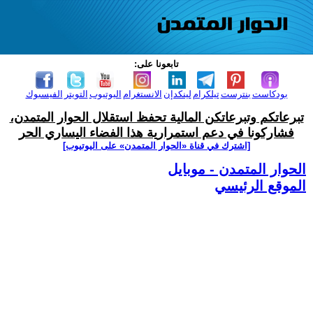
تابعونا على:
بودكاست
بنترست
تيلكرام
لينكدإن
الانستغرام
اليوتيوب
التويتر
الفيسبوك
تبرعاتكم وتبرعاتكن المالية تحفظ استقلال الحوار المتمدن،
فشاركونا في دعم استمرارية هذا الفضاء اليساري الحر
[اشترك في قناة ‫«الحوار المتمدن» على اليوتيوب]
الحوار المتمدن - موبايل
الموقع الرئيسي