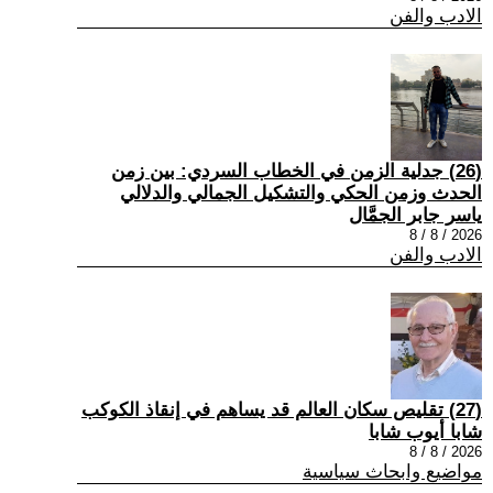
الادب والفن
(26) جدلية الزمن في الخطاب السردي: بين زمن
الحدث وزمن الحكي والتشكيل الجمالي والدلالي
ياسر جابر الجمَّال
2026 / 8 / 8
الادب والفن
(27) تقليص سكان العالم قد يساهم في إنقاذ الكوكب
شابا أيوب شابا
2026 / 8 / 8
مواضيع وابحاث سياسية