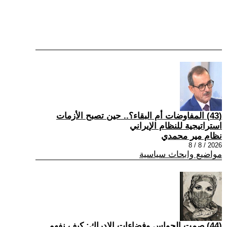
(43) المفاوضات أم البقاء؟.. حين تصبح الأزمات
استراتيجية للنظام الإيراني
نظام مير محمدي
2026 / 8 / 8
مواضيع وابحاث سياسية
(44) صمت الحواس وفضاءات الإدراك: كيف نفهم