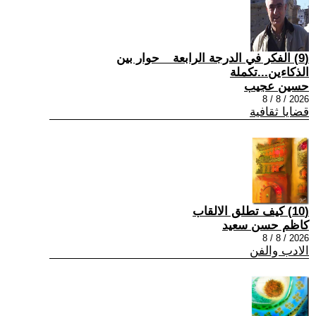
(9) الفكر في الدرجة الرابعة _ حوار بين
الذكاءين...تكملة
حسين عجيب
2026 / 8 / 8
قضايا ثقافية
(10) كيف تطلق الالقاب
كاظم حسن سعيد
2026 / 8 / 8
الادب والفن