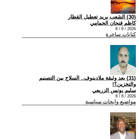
(30) الشعب يريد تعطيل القطار
كاظم فنجان الحمامي
2026 / 8 / 8
كتابات ساخرة
(31) بعد وثيقة ملادينوف.. السلاح بين التصنيم
والتخزين؟!
سليم يونس الزريعي
2026 / 8 / 8
مواضيع وابحاث سياسية