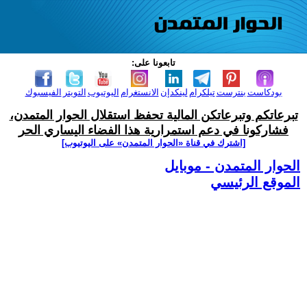
تابعونا على:
بودكاست
بنترست
تيلكرام
لينكدإن
الانستغرام
اليوتيوب
التويتر
الفيسبوك
تبرعاتكم وتبرعاتكن المالية تحفظ استقلال الحوار المتمدن،
فشاركونا في دعم استمرارية هذا الفضاء اليساري الحر
[اشترك في قناة ‫«الحوار المتمدن» على اليوتيوب]
الحوار المتمدن - موبايل
الموقع الرئيسي