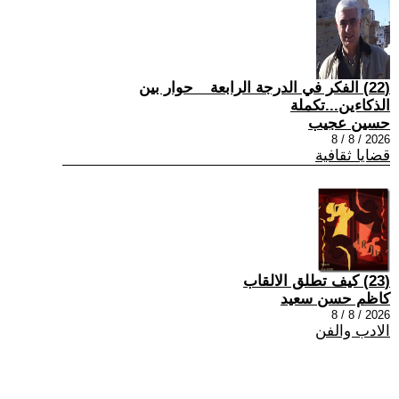
(22) الفكر في الدرجة الرابعة _ حوار بين
الذكاءين...تكملة
حسين عجيب
2026 / 8 / 8
قضايا ثقافية
(23) كيف تطلق الالقاب
كاظم حسن سعيد
2026 / 8 / 8
الادب والفن