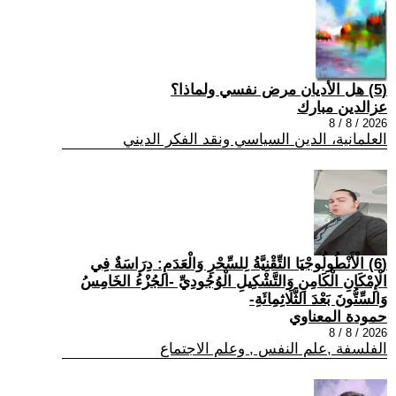
(5) هل الأديان مرض نفسي ولماذا؟
عزالدين مبارك
2026 / 8 / 8
العلمانية، الدين السياسي ونقد الفكر الديني
(6) الْأَنْطُولُوجْيَا التِّقْنِيَّةُ لِلسِّحْرِ وَالْعَدَمِ: دِرَاسَةٌ فِي
الْإِمْكَانِ الْكَامِنِ وَالتَّشْكِيلِ الْوُجُودِيِّ -الجُزْءُ الخَامِسُ
وَالسِّتُّونَ بَعْدَ الثَّلَاثِمِائَةِ-
حمودة المعناوي
2026 / 8 / 8
الفلسفة ,علم النفس , وعلم الاجتماع