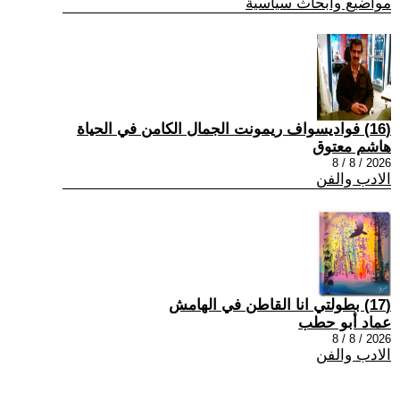
مواضيع وابحاث سياسية
(16) فواديسواف ريمونت الجمال الكامن في الحياة
هاشم معتوق
2026 / 8 / 8
الادب والفن
(17) بطولتي انا القاطن في الهامش
عماد أبو حطب
2026 / 8 / 8
الادب والفن