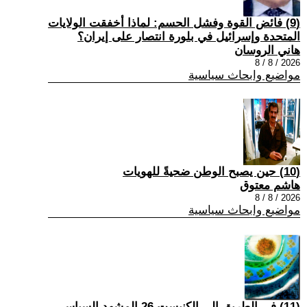
(9) فائض القوة وفشل الحسم: لماذا أخفقت الولايات
المتحدة وإسرائيل في بلورة انتصار على إيران؟
هاني الروسان
2026 / 8 / 8
مواضيع وابحاث سياسية
(10) حين يصبح الوطن ضحيةً للهويات
هاشم معتوق
2026 / 8 / 8
مواضيع وابحاث سياسية
(11) في الطريق إلى الكنيست 26 المشهد السياسي