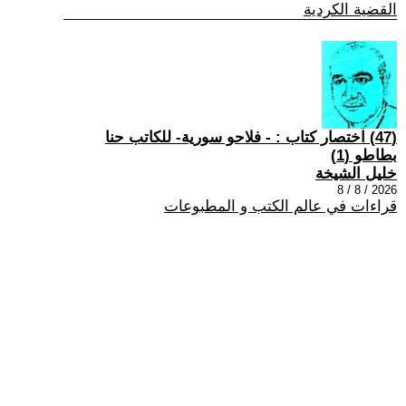
القضية الكردية
(47) اختصار كتاب : - فلاحو سورية- للكاتب حنا
بطاطو (1)
خليل الشيخة
2026 / 8 / 8
قراءات في عالم الكتب و المطبوعات