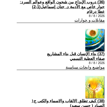
(36) دروب الإبداع بين شجون الواقع وعوالم السرد:
حوار خاص مع الأديبة د. حنان إسماعيل(1-2)
عطا درغام
2026 / 8 / 8
مقابلات و حوارات
(37) بناء الإنسان قبل بناء المشاريع
صفاء العطية التميمي
2026 / 8 / 8
مواضيع وابحاث سياسية
(38) كيف تطلق الالقاب والاسماء والكنى ج١
الصياد ‏( حسن سعيد‏)