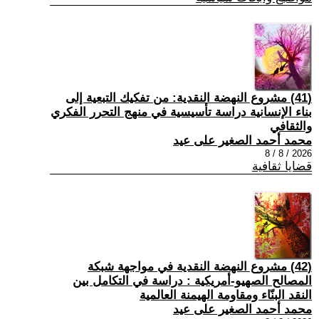
(41) مشروع النهضة النقدية: من تفكيك التبعية إلى
بناء الإنسانية دراسة تأسيسية في منهج التحرر الفكري
والثقافي
محمد أحمد الصغير على عيد
2026 / 8 / 8
قضايا ثقافية
(42) مشروع النهضة النقدية في مواجهة شبكة
المصالح الصهيو-أمريكية : دراسة في التكامل بين
النقد البنّاء ومقاومة الهيمنة العالمية
محمد أحمد الصغير على عيد