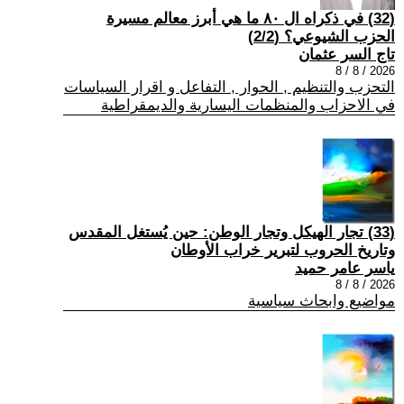
(32) في ذكراه ال ٨٠ ما هي أبرز معالم مسيرة
الحزب الشيوعي؟ (2/2)
تاج السر عثمان
2026 / 8 / 8
التحزب والتنظيم , الحوار , التفاعل و اقرار السياسات
في الاحزاب والمنظمات اليسارية والديمقراطية
(33) تجار الهيكل وتجار الوطن: حين يُستغل المقدس
وتاريخ الحروب لتبرير خراب الأوطان
ياسر عامر حميد
2026 / 8 / 8
مواضيع وابحاث سياسية