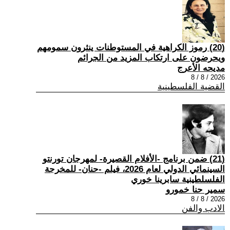
(20) رموز الكراهية في المستوطنات ينثرون سمومهم
ويحرضون على ارتكاب المزيد من الجرائم
مديحه الأعرج
2026 / 8 / 8
القضية الفلسطينية
(21) ضمن برنامج -الأفلام القصيرة- لمهرجان تورنتو
السينمائي الدولي لعام 2026، فيلم -حنان- للمخرجة
الفلسلطينية سابرينا خوري
سمير حنا خمورو
2026 / 8 / 8
الادب والفن