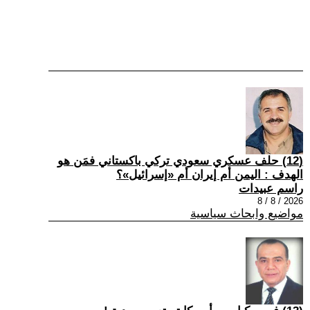
(12) حلف عسكري سعودي تركي باكستاني فمَن هو
الهدف : اليمن أم إيران أم «إسرائيل»؟
راسم عبيدات
2026 / 8 / 8
مواضيع وابحاث سياسية