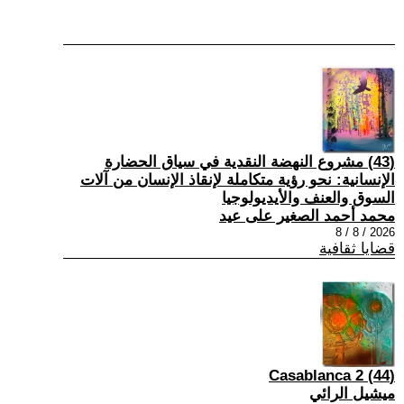
(43) مشروع النهضة النقدية في سياق الحضارة
الإنسانية: نحو رؤية متكاملة لإنقاذ الإنسان من آلات
السوق والعنف والأيديولوجيا
محمد أحمد الصغير على عيد
2026 / 8 / 8
قضايا ثقافية
(44) Casablanca 2
ميشيل الرائي