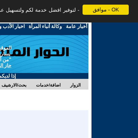
موافق - OK
لتوفير افضل خدمة لكم ولتسهيل عملي
أخبار عامة
-
وكالة أنباء المرأة
-
اخبار الأدب و
الموقع
يسارية
"من أج
حاز ال
إذا لديك
الزوار
اضافة/خدمات
بحث/الارشيف