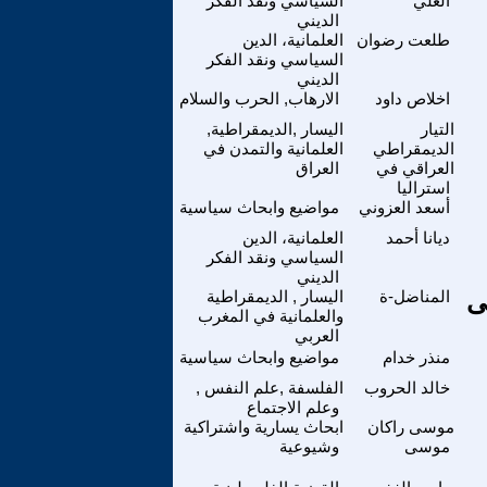
العلي
السياسي ونقد الفكر
الديني
طلعت رضوان
العلمانية، الدين
السياسي ونقد الفكر
الديني
اخلاص داود
الارهاب, الحرب والسلام
التيار
اليسار ,الديمقراطية,
الديمقراطي
العلمانية والتمدن في
العراقي في
العراق
استراليا
أسعد العزوني
مواضيع وابحاث سياسية
ديانا أحمد
العلمانية، الدين
السياسي ونقد الفكر
الديني
لى
المناضل-ة
اليسار , الديمقراطية
والعلمانية في المغرب
العربي
منذر خدام
مواضيع وابحاث سياسية
خالد الحروب
الفلسفة ,علم النفس ,
وعلم الاجتماع
موسى راكان
ابحاث يسارية واشتراكية
موسى
وشيوعية