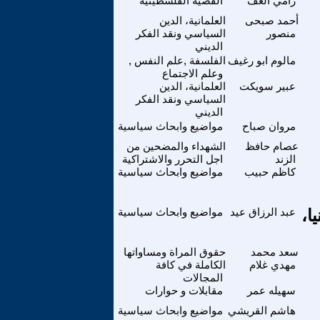
رامي الغف
القضية الفلسطينية
أحمد صبحى
العلمانية، الدين
منصور
السياسي ونقد الفكر
الديني
مالوم ابو رغيف
الفلسفة ,علم النفس ,
وعلم الاجتماع
عبير سويكت
العلمانية، الدين
السياسي ونقد الفكر
الديني
مروان صباح
مواضيع وابحاث سياسية
عصام حافظ
الشهداء والمضحين من
الزند
اجل التحرر والاشتراكية
كاظم حبيب
مواضيع وابحاث سياسية
ا،
عبد الرزاق عيد
مواضيع وابحاث سياسية
سعد محمد
حقوق المراة ومساواتها
مهدي غلام
الكاملة في كافة
المجالات
سهيله عمر
مقابلات و حوارات
هاشم القريشي
مواضيع وابحاث سياسية