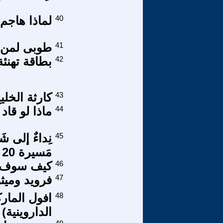
40
لماذا هاجم
41
طوبى لمن 
42
بطاقة تهنئة
43
كارثة الخل
44
ماذا لو قاد السي
45
نِداءٌ إلى ش
مَسيرة 20 يوليوز التاريخية
46
كيف سوف ي
47
فرويد وميثولو
48
الداروينية)