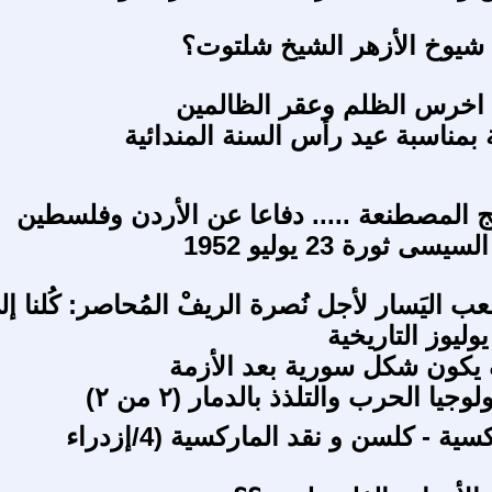
 شيوخ الأزهر الشيخ شلتوت؟
اخرس الظلم وعقر الظالمين
 بمناسبة عيد رأس السنة المندائية
يج المصطنعة ..... دفاعا عن الأردن وفلسطين
سى ثورة 23 يوليو 1952
َعب اليَسار لأجل نُصرة الريفْ المُحاصر: كُلنا إ
كون شكل سورية بعد الأزمة
جيا الحرب والتلذذ بالدمار (٢ من ٢)
افول الماركسية - كلسن و نقد الماركسية (4/إزدراء