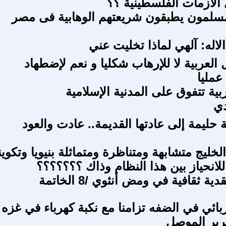
لأزمات الفلسطينية ؟؟
مسلمون يطبقون شريعتهم الوهابية فى مصر
لاله: آلهي لماذا تخليت عني
العربية لا للإرهاب شكليا و نعم لإضطهاد
عمليا
ربية تتفوق على المدنية الإسلامية
دي
 حليمة إلى عادتها القديمة.. عادت والعود
خليج متشابهة ومتناظرة ومتماثلة بنيويا وتكويني
للانحياز بين هذا النظام وذاك ؟؟؟؟؟؟؟
ة ثقافية في ومض أنثوي /8 الخاتمة
بائي في الضفه تزامنا مع نكبة كهرباء في غزه
رير الموصل