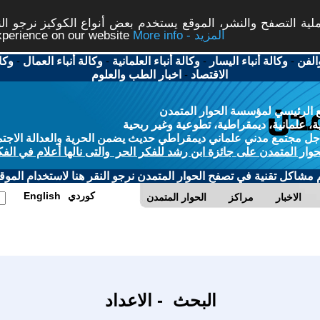
ة التصفح والنشر، الموقع يستخدم بعض أنواع الكوكيز نرجو النق
More info - المزيد
experience on our website
الفن
-
وكالة أنباء اليسار
-
وكالة أنباء العلمانية
-
وكالة أنباء العمال
-
وكا
الاقتصاد
-
اخبار الطب والعلوم
 الرئيسي لمؤسسة الحوار المتمدن
، علمانية، ديمقراطية، تطوعية وغير ربحية
ل مجتمع مدني علماني ديمقراطي حديث يضمن الحرية والعدالة الاجتم
حوار المتمدن على جائزة ابن رشد للفكر الحر والتى نالها أعلام في الفك
م مشاكل تقنية في تصفح الحوار المتمدن نرجو النقر هنا لاستخدام الموقع
كوردي
English
الاخبار
مراكز
الحوار المتمدن
البحث - الاعداد