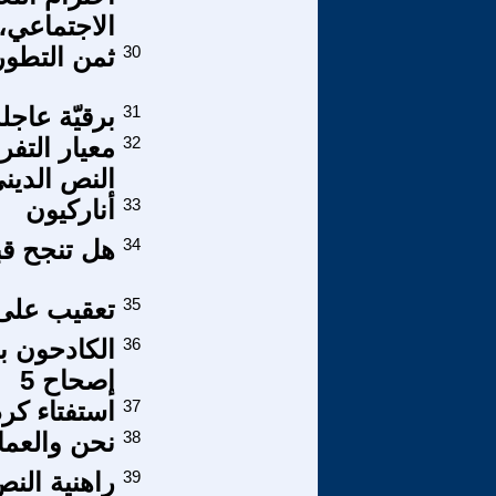
الاجتماعي، 
30
ثمن التطور
31
برقيّة عاجلة
32
معيار التفر
النص الدين
33
أناركيون
34
هل تنجح قب
35
تعقيب على مق
36
الكادحون ب
إصحاح 5
37
استفتاء كر
38
نحن والعما
39
راهنية النص