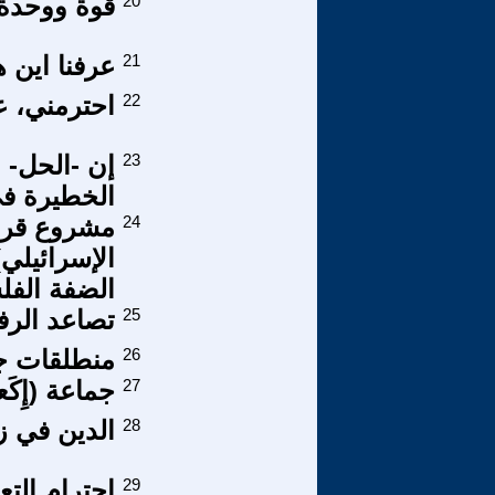
20
قوة ووحدة ا
21
عرفنا اين 
22
احترمني، ع
23
إن -الحل- 
الخطيرة في
24
مشروع قرار
الإسرائيلي
الضفة الفل
25
تصاعد الرف
26
منطلقات ج
27
جماعة (إِكَع
28
الدين في ز
29
احترام الت