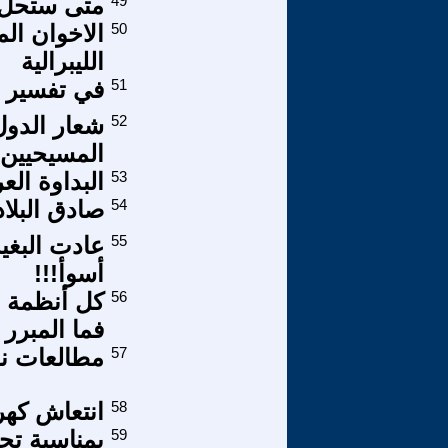
49
متى ستحل ا
50
الاخوان ال
الليبرالية
51
في تفسير ا
52
شعار الدول 
المسيحيين 
53
البداوة الع
54
صادق البلا
55
عادت البغية
أسوأ!!!
56
كل أنظمة ال
فما المبرر 
57
مطالعات نقدي
58
انتعاش كهر
59
بمناسبة تح