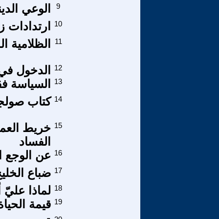
9
الوعي الدي
10
ارتدادات زي
11
الظلامية ال
12
الدخول في ا
13
السياسة فق
14
كتاب صولجا
15
خريط العمل
الفساد
16
عن الوجع ا
17
ضباع الخلي
18
لماذا عليّ 
19
قيمة الحياة