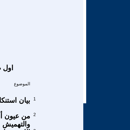
اول ص
الموضوع
1
بيان استنك
2
من عيون أم 
والتهميش ا