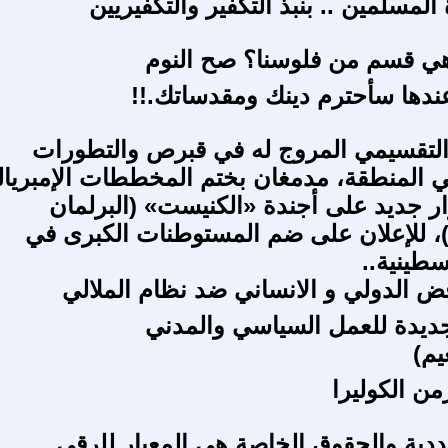
لمسلمين .. بنبذ التكفير والتكفيريين
هي قسم من فلوسنا؟ صح النوم
ندها سأحترم دينك ومقدساتك.!!
التقسيمي المروج له في قبرص والتطورات
 المنطقة، مدمغان بختم المخططات اﻹمبريال
 جديد على أجندة «الكنيست» (البرلمان
)، للإعلان على ضم المستوطنات الكبرى في
سطينية..
ض الدولي و الانساني ضد نظام الملالي
ديدة للعمل السياسي والمدني
يم)
من الكوليرا
عددية والحقوق الخاصة هي المعيار للرقي