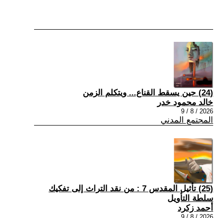
(24) حين يسقط القناع... ويتكلم الزمن
خالد محمود خدر
2026 / 8 / 9
المجتمع المدني
(25) تأثيل المقدس 7 : من نقد التراث إلى تفكيك
سلطة التأويل
أحمد زكرد
2026 / 8 / 9