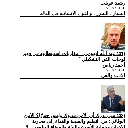
رشيد غويلب
2026 / 8 / 9
اليسار , التحرر , والقوى الانسانية في العالم
(41) عبد الله اتهومي: “مقاربات استتبطانية في فهم
لوحات الفن التشكيلي”
أحمد رباص
2026 / 8 / 9
الادب والفن
(42) متى ندرك أن الأمن سلوك وليس جهازًا؟ الأمن
الوقائي: من التعليم والصحة والغذاء إلى محاربة
الإدمان وحماية الأسرة والبيئة والفضاء الرقمي… لا