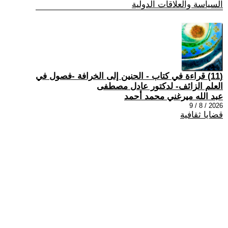
السياسة والعلاقات الدولية
(11) قراءة في كتاب - الحنين إلى الخرافة -فصول في
العلم الزائف- لدكتور عادل مصطفى
عبد الله ميرغني محمد أحمد
2026 / 8 / 9
قضايا ثقافية