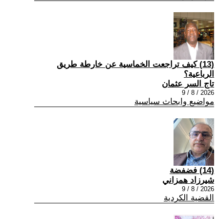
(13) كيف تراجعت الخماسية عن خارطة طريق
الرباعية؟
تاج السر عثمان
2026 / 8 / 9
مواضيع وابحاث سياسية
(14) فضفضة
شيرزاد همزاني
2026 / 8 / 9
القضية الكردية