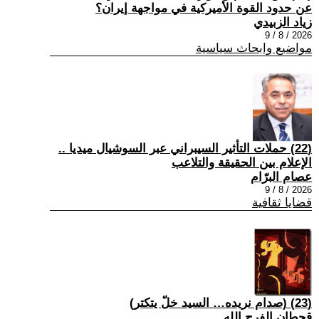
عن حدود القوة الأميركية في مواجهة إيران؟
زياد الزبيدي
2026 / 8 / 9
مواضيع وابحاث سياسية
(22) حملات التأثير السيبراني عبر السوشيال ميديا ..
الإعلام بين الحقيقة والتلاعب
عصام البرّام
2026 / 8 / 9
قضايا ثقافية
(23) (صدام نريده… السيد خلّ يتكتر)
قحطان الفرج الله