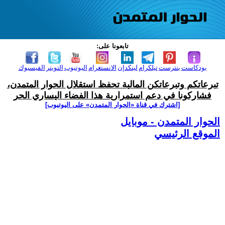
تابعونا على:
بودكاست
بنترست
تيلكرام
لينكدإن
الانستغرام
اليوتيوب
التويتر
الفيسبوك
تبرعاتكم وتبرعاتكن المالية تحفظ استقلال الحوار المتمدن،
فشاركونا في دعم استمرارية هذا الفضاء اليساري الحر
[اشترك في قناة ‫«الحوار المتمدن» على اليوتيوب]
الحوار المتمدن - موبايل
الموقع الرئيسي