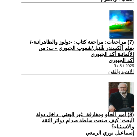
(7) مراجعات: مراجعة كتاب: -دولوز والظاهراتية-/
بقلم ألكسندر شْنيل/شعوب الجبوري - ت: من
الألمانية أكد الجبوري
أكد الجبوري
2026 / 8 / 9
الادب والفن
(8) أمير الحلو ومفارقة -غير البعثي- داخل دولة
البعث: كيف صنعت سلطة صدام دوائر الثقة
والاستثناء؟
إسماعيل نوري الربيعي