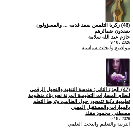
(46) زكريا التلمس يفقد قدمه ... والمسؤولون
يفقدون ضمائرهم
حازم عبد الله سلامة
2026 / 8 / 9
مواضيع وابحاث سياسية
(47) الجزء الثاني: هندسة التنفيذ والتحول الرقمي
لنظام المسارات التعليمية المرنة نحو بناء منظومة
تعليمية ذكية تتمحور حول الطالب، وتربط التعلم
بالمهارات والمستقبل المهني
مصطفى محمود مقلد
2026 / 8 / 9
التربية والتعليم والبحث العلمي