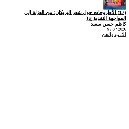
(17) الأطروحات حول شعر البريكان: من العزلة إلى
المواجهة النقدية ج١
كاظم حسن سعيد
2026 / 8 / 9
الادب والفن