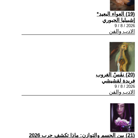
(19) العواء البعيد*
إشبيليا الجبوري
2026 / 8 / 9
الادب والفن
(20) نفَسُ الغروب
فريدة لقشيشي
2026 / 8 / 9
الادب والفن
(21) بين الحسم والتوازن: ماذا تكشف حرب 2026