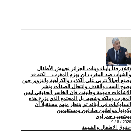
(43) رفقاً بأبناء وبنات الجزائر تجييش الأطفال
والشباب ضد المغرب لن يهزم المغرب… لكنه قد
يصنع أجيالاً تتربى على الكذب والكراهية والتزوير حين
يصبح السب والقذف وانتحال الصفات ونشر
الإشاعات «مهمة وطنية»، فإن الخاسر الحقيقي ليس
المغرب وملكه وشعبه، بل المجتمع الذي يزرع هذه
السلوكيات في أبنائه ثم ينتظر منهم مستقبلاً أن
يكونوا مواطنين صادقين ومستقيمين
بوشعيب حمراوي
2026 / 8 / 9
حقوق الاطفال والشبيبة