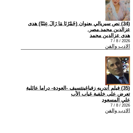
(34) نص سيريالي بعنوان (خَمْرُنَا مَا زَالَ عِنَبًا) هدى
عزالدين محمد.مصر.
هدى عزالدين محمد
2026 / 8 / 7
الادب والفن
(35) فيلم أندريه زفياغينتسيف -العودة- دراما عائلية
تعرض على خلفية غياب الأب
علي المسعود
2026 / 8 / 7
الادب والفن