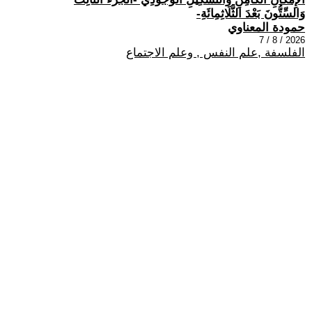
وَالسِّتُّونَ بَعْدَ الثَّلَاثِمِائَةِ-
حمودة المعناوي
2026 / 8 / 7
الفلسفة ,علم النفس , وعلم الاجتماع