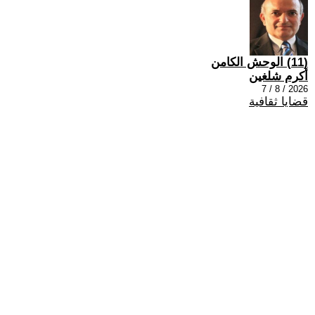
(11) الوحش الكامن
أكرم شلغين
2026 / 8 / 7
قضايا ثقافية