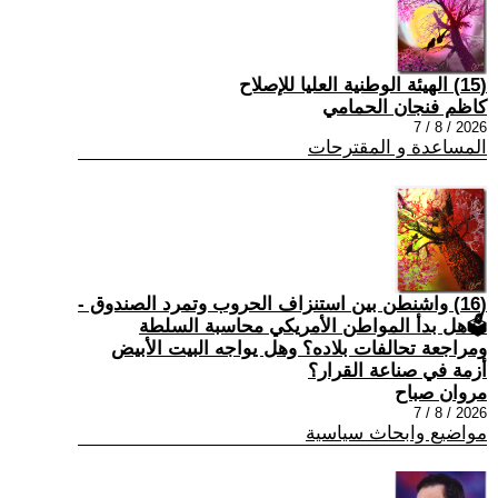
(15) الهيئة الوطنية العليا للإصلاح
كاظم فنجان الحمامي
2026 / 8 / 7
المساعدة و المقترحات
(16) واشنطن بين استنزاف الحروب وتمرد الصندوق -
🗳هل بدأ المواطن الأمريكي محاسبة السلطة
ومراجعة تحالفات بلاده؟ وهل يواجه البيت الأبيض
أزمة في صناعة القرار؟
مروان صباح
2026 / 8 / 7
مواضيع وابحاث سياسية