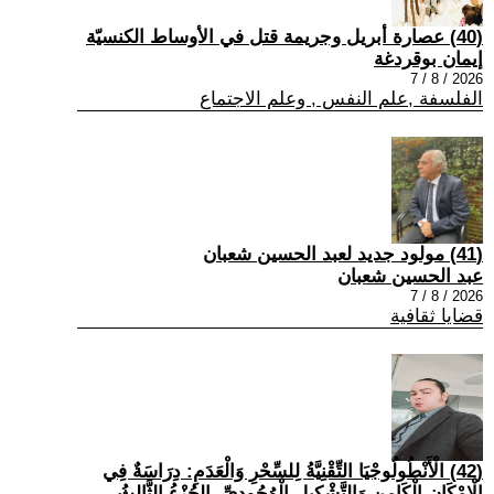
(40) عصارة أبريل وجريمة قتل في الأوساط الكنسيّة
إيمان بوقردغة
2026 / 8 / 7
الفلسفة ,علم النفس , وعلم الاجتماع
(41) مولود جديد لعبد الحسين شعبان
عبد الحسين شعبان
2026 / 8 / 7
قضايا ثقافية
(42) الْأَنْطُولُوجْيَا التِّقْنِيَّةُ لِلسِّحْرِ وَالْعَدَمِ: دِرَاسَةٌ فِي
الْإِمْكَانِ الْكَامِنِ وَالتَّشْكِيلِ الْوُجُودِيِّ -الجُزْءُ الثَّالِثُ