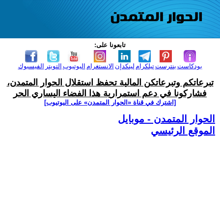
تابعونا على:
بودكاست
بنترست
تيلكرام
لينكدإن
الانستغرام
اليوتيوب
التويتر
الفيسبوك
تبرعاتكم وتبرعاتكن المالية تحفظ استقلال الحوار المتمدن،
فشاركونا في دعم استمرارية هذا الفضاء اليساري الحر
[اشترك في قناة ‫«الحوار المتمدن» على اليوتيوب]
الحوار المتمدن - موبايل
الموقع الرئيسي