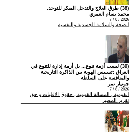
(38) طرق العلاج والتدخل المبكر للتوحد.
محمد بسام العمري
2026 / 8 / 7
الصحة والسلامة الجسدية والنفسية
(39) ليست أزمة تنوع... بل أزمة إدارة للتنوع في
العراق :تسييس الهوية بين الذاكرة التاريخية
والمنافسة على السلطة
جوتيار تمر
2026 / 8 / 7
القومية , المسالة القومية , حقوق الاقليات و حق
تقرير المصير