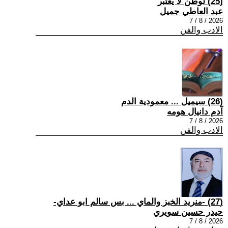
(25) لوطن لا يعتبر
عبد العاطي جميل
2026 / 8 / 7
الادب والفن
(26) سيميل ... معمودية الدم
آدم دانيال هومه
2026 / 8 / 7
الادب والفن
(27) -منريد الخبز والماي ... بس سالم ابو عداي-
حيدر حسين سويري
2026 / 8 / 7