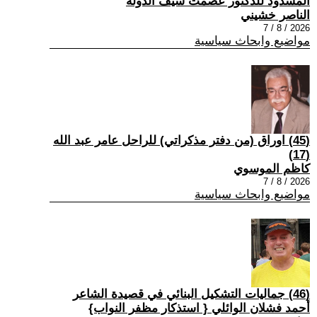
المسدود للدكتور عصمت سيف الدولة
الناصر خشيني
2026 / 8 / 7
مواضيع وابحاث سياسية
(45) اوراق (من دفتر مذكراتي) للراحل عامر عبد الله
(17)
كاظم الموسوي
2026 / 8 / 7
مواضيع وابحاث سياسية
(46) جماليات التشكيل البنائي في قصيدة الشاعر
أحمد فشلان الوائلي { استذكار مظفر النواب}