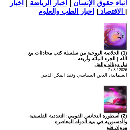
أنباء حقوق الإنسان
|
اخبار الرياضة
|
اخبار
|
اخبار الطب والعلوم
الاقتصاد
|
(1) الخلاصة الروحية من سلسلة كتب محادثات مع
الله | الجزء المائة وأربعة
نيل دونالد والش
2026 / 8 / 7
العلمانية، الدين السياسي ونقد الفكر الديني
(2) أسطورة التجانس القومي: التعددية الفلسفية
والدستورية في بنية الدولة المعاصرة
مروان فلو