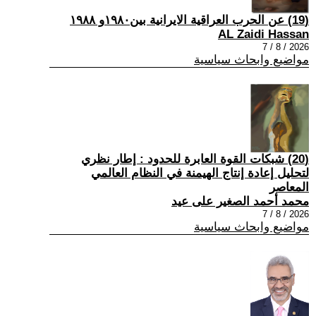
(19) عن الحرب العراقية الايرانية بين١٩٨٠و ١٩٨٨
AL Zaidi Hassan
2026 / 8 / 7
مواضيع وابحاث سياسية
(20) شبكات القوة العابرة للحدود : إطار نظري
لتحليل إعادة إنتاج الهيمنة في النظام العالمي
المعاصر
محمد أحمد الصغير على عيد
2026 / 8 / 7
مواضيع وابحاث سياسية