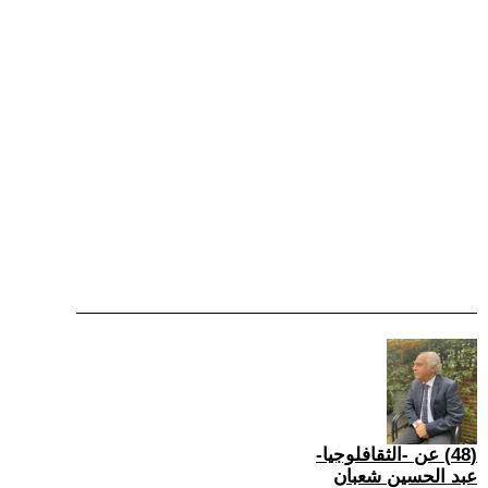
(48) عن -الثقافلوجيا-
عبد الحسين شعبان