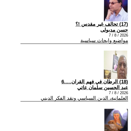
(17) تحالف غير مقدس !؟
حسن مدبولى
2026 / 8 / 7
مواضيع وابحاث سياسية
(18) الرطان في فهم القران.....6
عبد الحسين سلمان عاتي
2026 / 8 / 7
العلمانية، الدين السياسي ونقد الفكر الديني