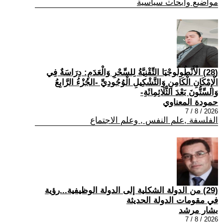
مواضيع وابحاث سياسية
(28) الْأَنْطُولُوجْيَا التِّقْنِيَّةُ لِلسِّحْرِ وَالْعَدَمِ: دِرَاسَةٌ فِي
الْإِمْكَانِ الْكَامِنِ وَالتَّشْكِيلِ الْوُجُودِيِّ -الجُزْءُ الرَّابِعُ
وَالسِّتُّونَ بَعْدَ الثَّلَاثِمِائَةِ-
حمودة المعناوي
2026 / 8 / 7
الفلسفة ,علم النفس , وعلم الاجتماع
(29) من الدولة الشكلية إلى الدولة الوظيفية...رؤية
في مقومات الدولة الحديثة
بشار مرشد
2026 / 8 / 7