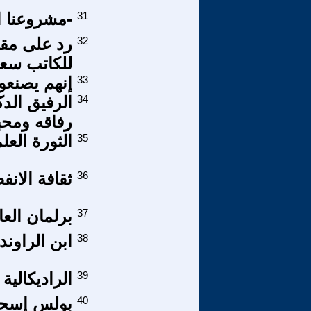
31
-مشروعنا ا
32
رد على مقال
للكاتب سعد
33
إنهم يصنعو
34
الرفيق الد
رفاقه ومحب
35
الثورة العل
36
ثقافة الانف
37
برلمان العا
38
ابن الراون
39
الراديكالية 
40
بولس إسحق