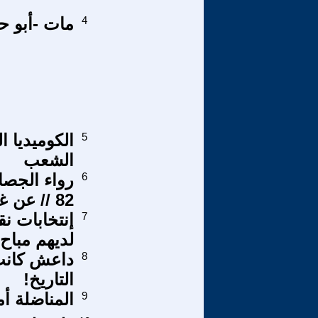
4
مات -أبو ح
5
الكوميديا ا
الشعب
6
82 // عن غانم حمدون ... والملتزم والمتشدد .. وجريمتين
7
إنتخابات نق
لديهم مباح!
8
داعش كانت 
التاريخ!
9
المناضلة أ