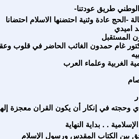
لوطني طريق عودتنا-
ة -الحج عادة وثنية احتضنها الاسلام احتضانا
 اميدي
ن المستقبل
كتور غام حمدون الغائب الحاضر في قلوب وعق
يه
مية الغربية وعلماء العرب
صام
ر
دي وحجته في إنكار أن يكون القران معجزة إلهي
الإسلامية . . بداية النهاية
 بين الكتاب المقدس ورسول الإسلام