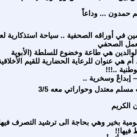
م حمدون ... وداعاً
في أوراقه الصحفية .. سياحة استذكارية لع
عمل الصحفي
لوالدين هي طاعة وخضوع للسلطة (الأبوية
 أم هي عنوان للرعاية الحضارية للقيم الأخلاقية
وطنية ..!!!
– إبداعٌ وسخرية ..
 الكريم
مومية بخير وهي بحاجة الى ترشيد التصرف فيها
 فيها!!