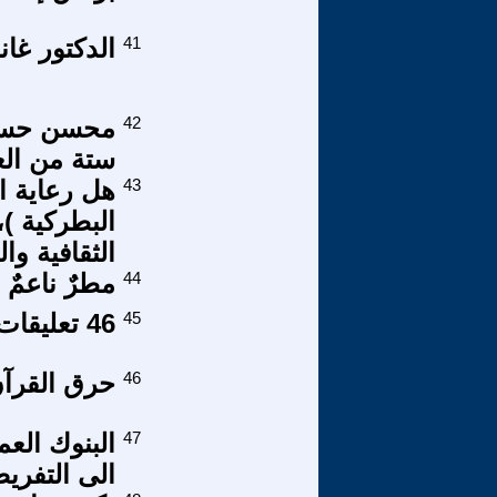
41
الدكتور غان
42
محسن حسين 
ستة من ال
43
هل رعاية ا
البطركية )،
الثقافية وال
44
مطرٌ ناعمٌ 
45
46 تعليقات مسلم معتدل وحواراتي معه 3/5
46
حرق القرآن
47
البنوك الع
الى التفريط