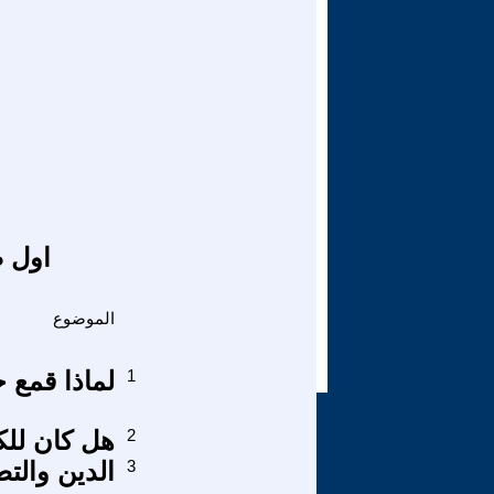
اول ص
الموضوع
1
لماذا قمع حري
2
هل كان للك
3
الدين والت