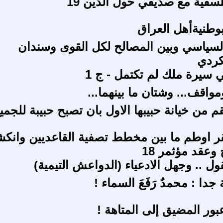
سفية مع صديقي حول الدين 19
بوطنيةأهل العراق
 السياسي وبين المصالح لكل القوى وسندان
كردي
ي سيرة ملك لم تكتمل - ج 1
واقف... وشتان ما بينهما...
قم من خيانة حبيبها الاول بان تصبح حبيبة للجمي
ر اوطم ما بين مخطط تصفية القاعديين وانك
 وعقد مؤثمر 18
ل .. وجهل الادعياء (الدواعش التيمية)
دا : محمدٌ رَفَعَ السماء !
بور المضيق إلى المتاهة !