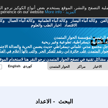
ة التصفح والنشر، الموقع يستخدم بعض أنواع الكوكيز نرجو النق
More info - المزيد
experience on our website
الفن
-
وكالة أنباء اليسار
-
وكالة أنباء العلمانية
-
وكالة أنباء العمال
-
وكا
الاقتصاد
-
اخبار الطب والعلوم
 الرئيسي لمؤسسة الحوار المتمدن
، علمانية، ديمقراطية، تطوعية وغير ربحية
ل مجتمع مدني علماني ديمقراطي حديث يضمن الحرية والعدالة الاجتم
حوار المتمدن على جائزة ابن رشد للفكر الحر والتى نالها أعلام في الفك
م مشاكل تقنية في تصفح الحوار المتمدن نرجو النقر هنا لاستخدام الموقع
كوردي
English
الاخبار
مراكز
الحوار المتمدن
البحث - الاعداد