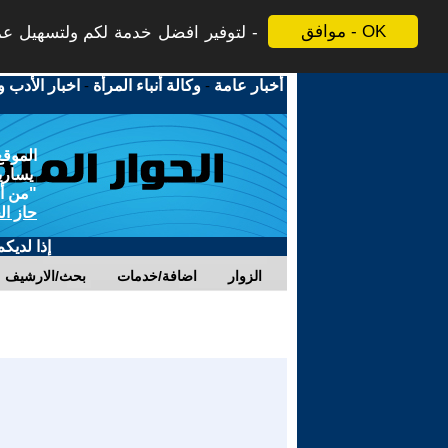
موافق - OK
لتوفير افضل خدمة لكم ولتسهيل عملي
أخبار عامة
-
وكالة أنباء المرأة
-
اخبار الأدب و
الموقع
يسارية
"من أج
حاز ال
إذا لديك
الزوار
اضافة/خدمات
بحث/الارشيف