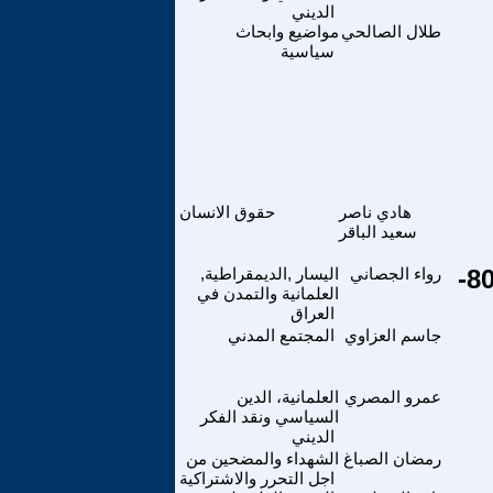
الديني
طلال الصالحي
مواضيع وابحاث
سياسية
هادي ناصر
حقوق الانسان
سعيد الباقر
رواء الجصاني // تساؤلات، وتأملات في بعض حالنا اليوم- 80-
رواء الجصاني
اليسار ,الديمقراطية,
العلمانية والتمدن في
العراق
جاسم العزاوي
المجتمع المدني
عمرو المصري
العلمانية، الدين
السياسي ونقد الفكر
الديني
رمضان الصباغ
الشهداء والمضحين من
اجل التحرر والاشتراكية