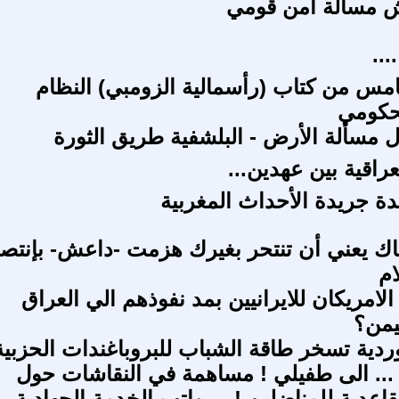
ش مسألة أمن قومي
..
مس من كتاب (رأسمالية الزومبي) النظام
لحكومي
 مسألة الأرض - البلشفية طريق الثورة
راقية بين عهدين...
دة جريدة الأحداث المغربية
اك يعني أن تنتحر بغيرك هزمت -داعش- بإنتصا
ام
لامريكان للايرانيين بمد نفوذهم الي العراق
يمن؟
وردية تسخر طاقة الشباب للبروباغندات الحزبية
.. الى طفيلي ! مساهمة في النقاشات حول
قاعدية للمناضلين ! - رواتب الخدمة الجهادية ،