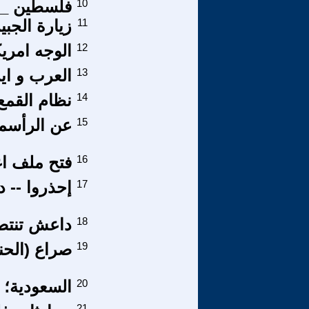
10
فلسطين _ م
11
زيارة الجبي
12
الوجه امريك
13
العرب و اير
14
نظام القمع
15
عن الرأسمال
16
فتح ملف اغ
17
إحذروا -- د
18
داعش تنتصر 
19
صراع (الحنا
20
السعودية؛ 
21