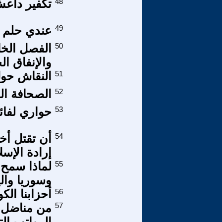
48
تكفير داع
49
عندي حلم ..
50
الفصل الخا
والإنفاق ا
51
النقاش حول
52
الصحافة الع
53
حواري لفائ
54
أن تقتل أخ
إرادة الإسل
55
لماذا سمح ا
وسوريا وال
56
أحزابنا الك
57
من مناضل .
الرواتب الت