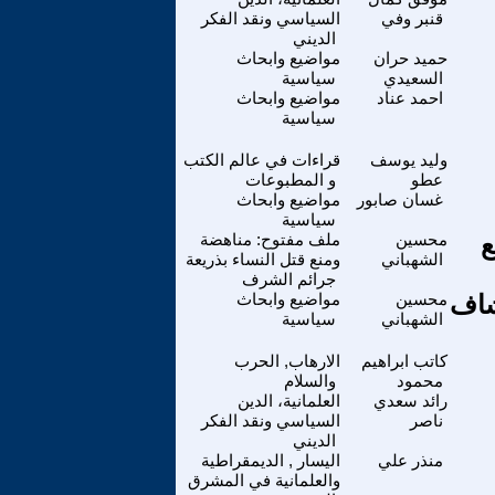
قنبر وفي
السياسي ونقد الفكر
الديني
حميد حران
مواضيع وابحاث
السعيدي
سياسية
احمد عناد
مواضيع وابحاث
سياسية
وليد يوسف
قراءات في عالم الكتب
عطو
و المطبوعات
غسان صابور
مواضيع وابحاث
سياسية
ع
محسين
ملف مفتوح: مناهضة
الشهباني
ومنع قتل النساء بذريعة
جرائم الشرف
شاف
محسين
مواضيع وابحاث
الشهباني
سياسية
كاتب ابراهيم
الارهاب, الحرب
محمود
والسلام
رائد سعدي
العلمانية، الدين
ناصر
السياسي ونقد الفكر
الديني
منذر علي
اليسار , الديمقراطية
والعلمانية في المشرق