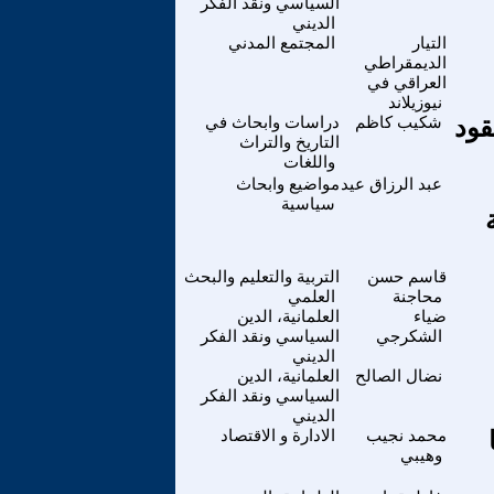
السياسي ونقد الفكر
الديني
التيار
المجتمع المدني
الديمقراطي
العراقي في
نيوزيلاند
قود
شكيب كاظم
دراسات وابحاث في
التاريخ والتراث
واللغات
عبد الرزاق عيد
مواضيع وابحاث
سياسية
قاسم حسن
التربية والتعليم والبحث
محاجنة
العلمي
ضياء
العلمانية، الدين
الشكرجي
السياسي ونقد الفكر
الديني
نضال الصالح
العلمانية، الدين
السياسي ونقد الفكر
الديني
محمد نجيب
الادارة و الاقتصاد
وهيبي