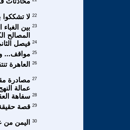
محادثات فل
22
لا تشككوا 
23
بين الغباء
المصالح ال
24
فيصل الثان
25
مواقف... وم
26
العاهرة تنت
27
مصادرة مق
عمالة النهج
28
سفاهة العقو
29
قصة حقيقة ج
30
اليمن من ع