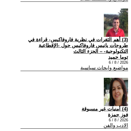
(3) أهم الثغرات في نظرية فاروفاكيس- قراءة في
طروحات يانيس فاروفاكيس حول -الإقطاعية
التكنولوجية- – الجزء الثالث
توما حميد
2026 / 8 / 6
مواضيع وابحاث سياسية
(4) أمنيات غير مسبوقة
فوز حمزة
2026 / 8 / 6
الادب والفن