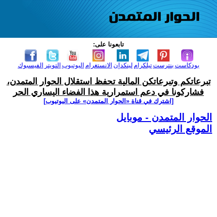
تابعونا على:
بودكاست
بنترست
تيلكرام
لينكدإن
الانستغرام
اليوتيوب
التويتر
الفيسبوك
تبرعاتكم وتبرعاتكن المالية تحفظ استقلال الحوار المتمدن،
فشاركونا في دعم استمرارية هذا الفضاء اليساري الحر
[اشترك في قناة ‫«الحوار المتمدن» على اليوتيوب]
الحوار المتمدن - موبايل
الموقع الرئيسي