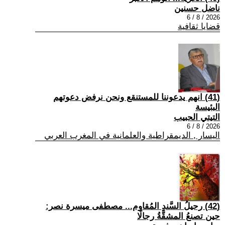
ناضل حسنين
2026 / 8 / 6
قضايا ثقافية
(41) انهم يدعوننا للمستنقع ونحن نرفض دعوتهم
البئيسة
التيتي الحبيب
2026 / 8 / 6
اليسار , الديمقراطية والعلمانية في المغرب العربي
(42) رحيلُ السَّندِ المُقاوم... مصطفى ميسرة نصر:
حين تصنعُ المشقَّةُ رجالًا