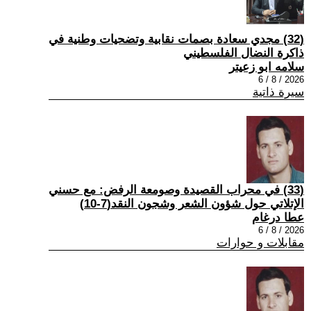
(32) مجدي سعادة بصمات نقابية وتضحيات وطنية في
ذاكرة النضال الفلسطيني
سلامه ابو زعيتر
2026 / 8 / 6
سيرة ذاتية
(33) في محراب القصيدة وصومعة الرفض: مع حسني
الإتلاتي حول شؤون الشعر وشجون النقد(7-10)
عطا درغام
2026 / 8 / 6
مقابلات و حوارات