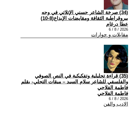
(34) صرخة الشاعر حسني الإتلاتي في وجه
بيروقراطية الثقافة ومقايضات الإبداع(8-10)
عطا درغام
2026 / 8 / 6
مقابلات و حوارات
(35) قراءة تحليلية وتفكيكية في النص الصوفي
والفلسفي للشاعر سلام السيد – ميقات التجلي- بقلم
فاطمة الفلاحي
فاطمة الفلاحي
2026 / 8 / 6
الادب والفن