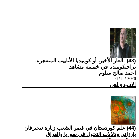
(43) -الغاز الأخير، أو كوميديا الأنابيب المتفجرة-..
تراجيكوميديا في خمسة مشاهد
احمد صالح سلوم
2026 / 8 / 6
الادب والفن
(44) علم كوردستان في قصر الشعب زيارة نيجيرفان
بارزاني ودلالات التحول في سوريا والعراق