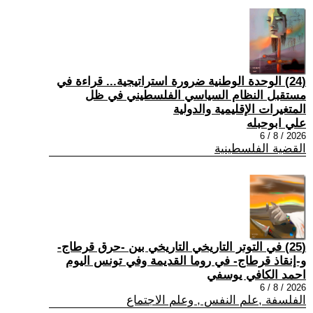
(24) الوحدة الوطنية ضرورة استراتيجية... قراءة في
مستقبل النظام السياسي الفلسطيني في ظل
المتغيرات الإقليمية والدولية
علي ابوحبله
2026 / 8 / 6
القضية الفلسطينية
(25) في التوتر التاريخي التاريخي بين -حرق قرطاج-
و-إنقاذ قرطاج- في روما القديمة وفي تونس اليوم
احمد الكافي يوسفي
2026 / 8 / 6
الفلسفة ,علم النفس , وعلم الاجتماع