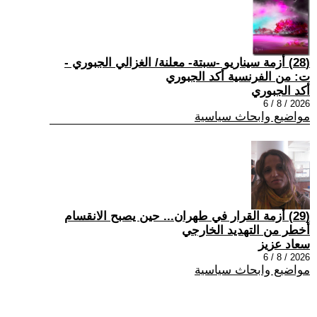
(28) أزمة سيناريو -سبتة- معلنة/ الغزالي الجبوري -
ت: من الفرنسية أكد الجبوري
أكد الجبوري
2026 / 8 / 6
مواضيع وابحاث سياسية
(29) أزمة القرار في طهران... حين يصبح الانقسام
أخطر من التهديد الخارجي
سعاد عزيز
2026 / 8 / 6
مواضيع وابحاث سياسية