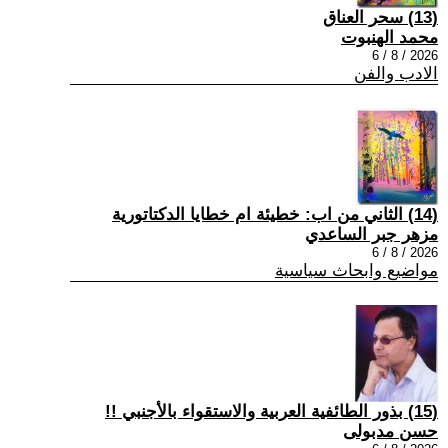
(13) سحر العناق
محمد الهنبوت
2026 / 8 / 6
الادب والفن
(14) الثاني من اب: خطيئة ام خطايا الدكتاتورية
مزهر جبر الساعدي
2026 / 8 / 6
مواضيع وابحاث سياسية
(15) بذور الطائفية العربية والاستقواء بالأجنبي !!
حسن مدبولى