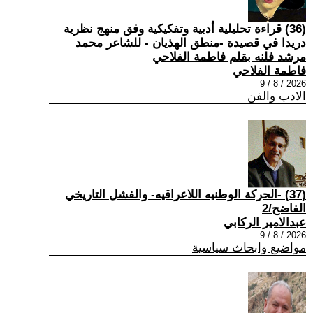
(36) قراءة تحليلية أدبية وتفكيكية وفق منهج نظرية
دريدا في قصيدة -منطق الهذيان - للشاعر محمد
مرشد فلنه بقلم فاطمة الفلاحي
فاطمة الفلاحي
2026 / 8 / 9
الادب والفن
(37) -الحركة الوطنيه اللاعراقيه- والفشل التاريخي
الفاضح/2
عبدالامير الركابي
2026 / 8 / 9
مواضيع وابحاث سياسية