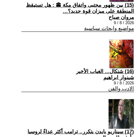
(15) بين ظهور مجتبى واتفاق مكة 🕋 : هل تستيقظ
المنطقة على ميزان قوة جديد؟…
مروان صباح
2026 / 8 / 9
مواضيع وابحاث سياسية
(16) شنكال... الغياب الأخير
شينوار ابراهيم
2026 / 8 / 9
الادب والفن
(17) سيناريو بايدن يتكرر.. ترامب أكثر عداءً لروسيا