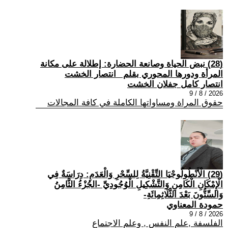
(28) نبض الحياة وصانعة الحضارة: إطلالة على مكانة
المرأة ودورها المحوري بقلم _انتصار الخشت
انتصار كامل جفلان الخشت
2026 / 8 / 9
حقوق المراة ومساواتها الكاملة في كافة المجالات
(29) الْأَنْطُولُوجْيَا التِّقْنِيَّةُ لِلسِّحْرِ وَالْعَدَمِ: دِرَاسَةٌ فِي
الْإِمْكَانِ الْكَامِنِ وَالتَّشْكِيلِ الْوُجُودِيِّ -الجُزْءُ الثَّامِنُ
وَالسِّتُّونَ بَعْدَ الثَّلَاثِمِائَةِ-
حمودة المعناوي
2026 / 8 / 9
الفلسفة ,علم النفس , وعلم الاجتماع