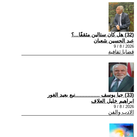
(32) هل كان ستالين مثقفًا...؟
عبد الحسين شعبان
2026 / 8 / 9
قضايا ثقافية
(33) جيا يوسف ................نبع بعيد الغور
ابراهيم خليل العلاف
2026 / 8 / 9
الادب والفن