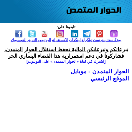
تابعونا على:
بودكاست
بنترست
تيلكرام
لينكدإن
الانستغرام
اليوتيوب
التويتر
الفيسبوك
تبرعاتكم وتبرعاتكن المالية تحفظ استقلال الحوار المتمدن،
فشاركونا في دعم استمرارية هذا الفضاء اليساري الحر
[اشترك في قناة ‫«الحوار المتمدن» على اليوتيوب]
الحوار المتمدن - موبايل
الموقع الرئيسي