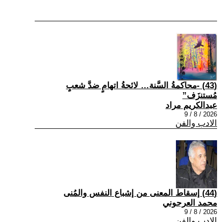
(43) -محاكمةُ السَّنة… لائحةُ اتهامٍ ضدَّ شعبٍ
مُستنزَف”
عبدالكريم مراد
2026 / 8 / 9
الادب والفن
(44) إسقاط المعنى من إشباع النفس والمُنى
محمد العرجوني
2026 / 8 / 9
الادب والفن