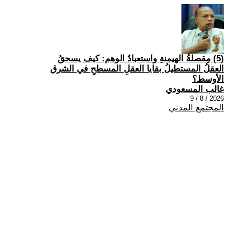
(5) مِقصلةُ الهيمنةِ واستعبادُ الوهم: كيف يسحقُ
العقلُ المستطيلُ بقايا العقلِ المسطحِ في الشرق
الأوسط؟
غالب المسعودي
2026 / 8 / 9
المجتمع المدني