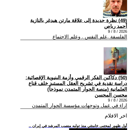
(49) نظرة جديدة إلى علاقة مارتن هيدغر بالنازية
أحمد رباص
2026 / 8 / 9
الفلسفة ,علم النفس , وعلم الاجتماع
(50) دكاكين الفكر الرقمي وأزمة البنيوية الإقصائية:
دراسة نقدية في تشريح العقل المستبد خلف قناع
العلمانية (منصة الحوار المتمدن نموذجاً)
محسن المحسن
2026 / 8 / 9
اراء في عمل وتوجهات مؤسسة الحوار المتمدن
اخر الافلام
.. أول ظهور لمجتبى خامنئي منذ توليه منصب المرشد في إيران