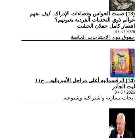
(13) صمت الحواس وفضاءات الإدراك: كيف نفهم
عوالم ذوي التحديات الفردية بعيونهم؟
انتصار كامل جفلان الخشت
2026 / 8 / 8
حقوق ذوي الاحتياجات الخاصة
(14) الرقسماليه أعلى مراحل الأمبرياليه... ج١١
ليث الجادر
2026 / 8 / 8
ابحاث يسارية واشتراكية وشيوعية