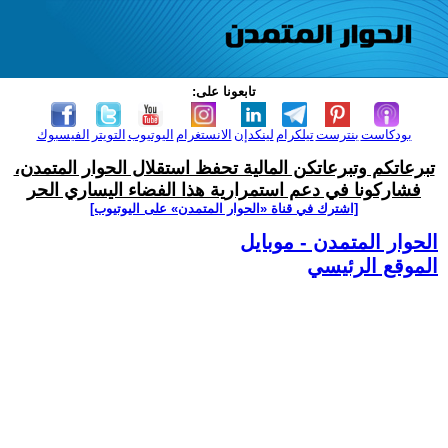
تابعونا على:
بودكاست
بنترست
تيلكرام
لينكدإن
الانستغرام
اليوتيوب
التويتر
الفيسبوك
تبرعاتكم وتبرعاتكن المالية تحفظ استقلال الحوار المتمدن،
فشاركونا في دعم استمرارية هذا الفضاء اليساري الحر
[اشترك في قناة ‫«الحوار المتمدن» على اليوتيوب]
الحوار المتمدن - موبايل
الموقع الرئيسي