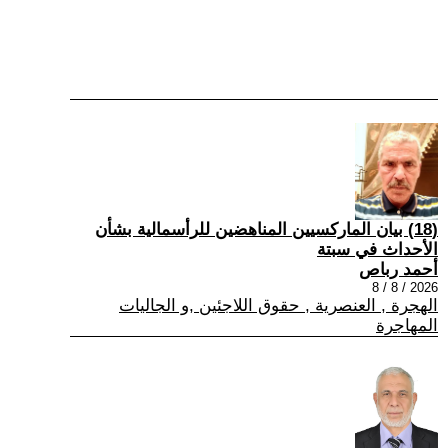
(18) بيان الماركسيين المناهضين للرأسمالية بشأن
الأحداث في سبتة
أحمد رباص
2026 / 8 / 8
الهجرة , العنصرية , حقوق اللاجئين ,و الجاليات
المهاجرة