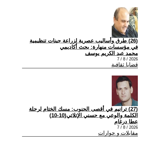
(26) طرق وأساليب عصرية لزراعة جينات تنظيمية
في مؤسسات منهارة: بحث أكاديمي
محمد عبد الكريم يوسف
2026 / 8 / 7
قضايا ثقافية
(27) ترانيم في أقصى الجنوب: مسك الختام لرحلة
الكلمة والوعي مع حسني الإتلاتي(10-10)
عطا درغام
2026 / 8 / 7
مقابلات و حوارات