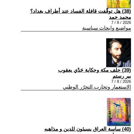
(38) هل توقّفت قافلة الفساد عند أطراف بغداد؟
محمد حمد
2026 / 8 / 7
مواضيع وابحاث سياسية
(39) حلف مكة وحكاية جَدْي يعقوب
بير رستم
2026 / 8 / 7
الإستعمار وتجارب التحرّر الوطني
(40) ساسة العراق يسيئون للدين و مذاهبه