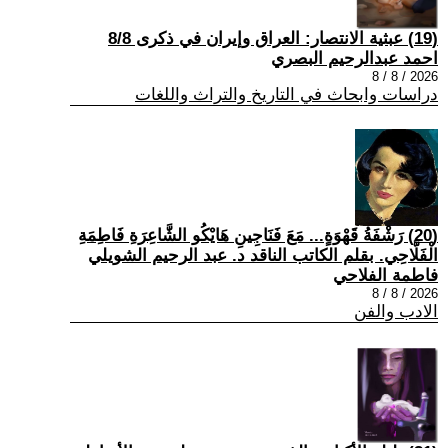
(19) عبثية الانتصار: العراق وإيران في ذكرى 8/8
احمد عبدالرحيم البصري
2026 / 8 / 8
دراسات وابحاث في التاريخ والتراث واللغات
(20) رَشْفَةُ قَهْوَةٍ... مَعَ فَنَاجِينِ هَايْكُو الشَّاعِرَةِ فَاطِمَةِ
الْفَلَّاحِي. بقلم الكاتب الناقد د. عبد الرحيم الشويلي
فاطمة الفلاحي
2026 / 8 / 8
الادب والفن