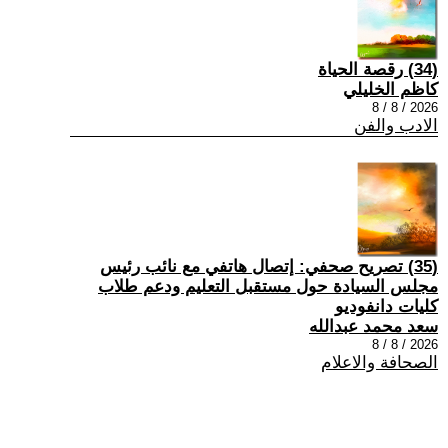
(34) رقصة الحياة
كاظم الخليلي
2026 / 8 / 8
الادب والفن
(35) تصريح صحفي: إتصال هاتفي مع نائب رئيس
مجلس السيادة حول مستقبل التعليم ودعم طلاب
كليات دانفوديو
سعد محمد عبدالله
2026 / 8 / 8
الصحافة والاعلام