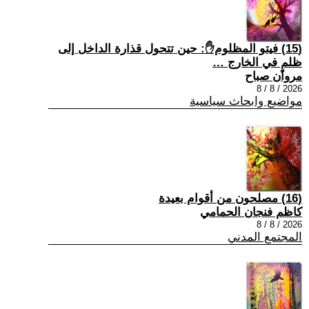
(15) فيتو المظلوم✋: حين تتحول قذارة الداخل إلى
ظلمٍ في الخارج …
مروان صباح
2026 / 8 / 8
مواضيع وابحاث سياسية
(16) مصلحون من أقوام بعيدة
كاظم فنجان الحمامي
2026 / 8 / 8
المجتمع المدني