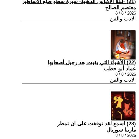
(21) -ليلة الأكياس الذهبية- سيرة سطو صنع الأساطير
معتصم الصالح
2026 / 8 / 8
الادب والفن
(22) الأشياء التي بقيت بعد رحيل أصحابها
عماد أبو حطب
2026 / 8 / 8
الادب والفن
(23) اسمع لقد توقفت على ان تمطر
مارينا سوريال
2026 / 8 / 8