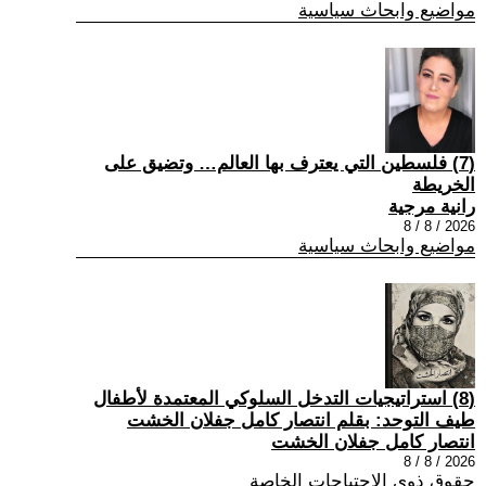
مواضيع وابحاث سياسية
(7) فلسطين التي يعترف بها العالم… وتضيق على
الخريطة
رانية مرجية
2026 / 8 / 8
مواضيع وابحاث سياسية
(8) استراتيجيات التدخل السلوكي المعتمدة لأطفال
طيف التوحد: بقلم انتصار كامل جفلان الخشت
انتصار كامل جفلان الخشت
2026 / 8 / 8
حقوق ذوي الاحتياجات الخاصة