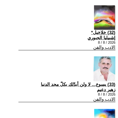
(32) خلاخيل*
إشبيليا الجبوري
2026 / 8 / 8
الادب والفن
(33) يسوع... لا ولن أبدّلك بكلّ مجد الدنيا
زهير دعيم
2026 / 8 / 8
الادب والفن