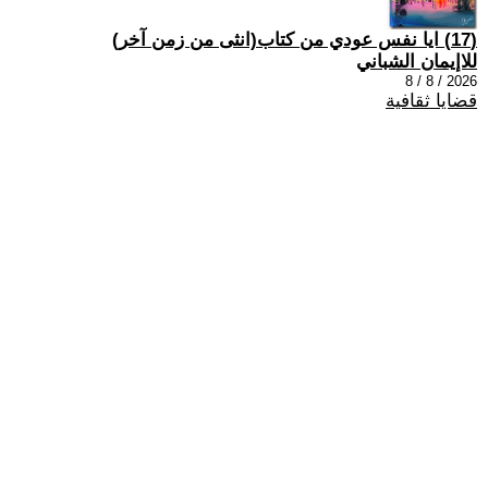
(17) ايا نفس عودي من كتاب(انثى من زمن آخر)
للاإيمان الشباني
2026 / 8 / 8
قضايا ثقافية