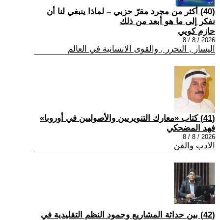
(40) أكثر من مجرد مقرّ حزبي – لماذا ينبغي لنا أن
نفكر إلى ما هو أبعد من ذلك
حازم كويي
2026 / 8 / 8
اليسار , التحرر , والقوى الانسانية في العالم
(41) كتاب «معارك التنويريين والأصوليين في أوروبا»
فهد المضحكي
2026 / 8 / 8
الادب والفن
(42) بين حداثة المشاريع وجمود النظم التقليدية في