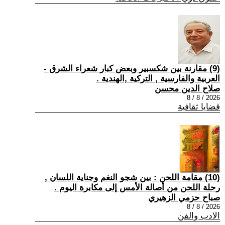
(9) مقارنة بين شكسبير وبعض كبار شعراء الشرق -
العربية والفارسية , التركية ,الهندية .
صلاح الدين محسن
2026 / 8 / 8
قضايا ثقافية
(10) مقامة اللحن : بين شجو النغم وجناية اللسان ,
رحلة اللحن من أصالة الأمس إلى مكابرة اليوم .
صباح حزمي الزهيري
2026 / 8 / 8
الادب والفن