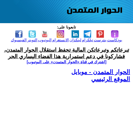
تابعونا على:
بودكاست
بنترست
تيلكرام
لينكدإن
الانستغرام
اليوتيوب
التويتر
الفيسبوك
تبرعاتكم وتبرعاتكن المالية تحفظ استقلال الحوار المتمدن،
فشاركونا في دعم استمرارية هذا الفضاء اليساري الحر
[اشترك في قناة ‫«الحوار المتمدن» على اليوتيوب]
الحوار المتمدن - موبايل
الموقع الرئيسي