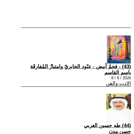
(43) - فحمٌ أبيض - عبّود الجابريّ وامتيازُ المُفارقَة
باسم القاسم
2026 / 8 / 8
الادب والفن
(44) طه حسين العربي
حسن مدن