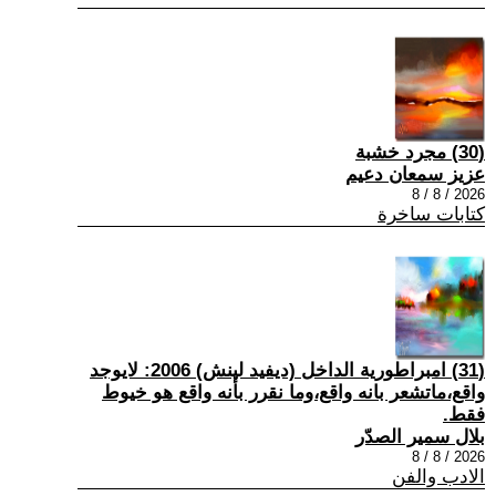
(30) مجرد خشبة
عزيز سمعان دعيم
2026 / 8 / 8
كتابات ساخرة
(31) امبراطورية الداخل (ديفيد لينش) 2006: لايوجد
واقع،ماتشعر بانه واقع،وما نقرر بأنه واقع هو خيوط
فقط.
بلال سمير الصدّر
2026 / 8 / 8
الادب والفن