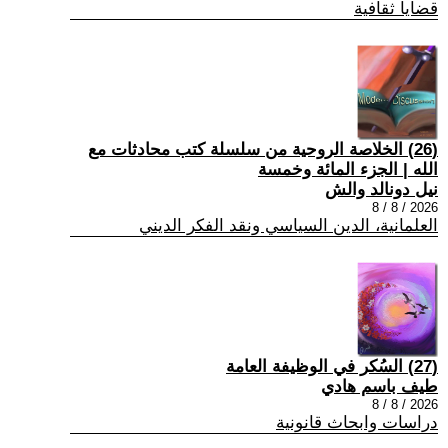
قضايا ثقافية
(26) الخلاصة الروحية من سلسلة كتب محادثات مع
الله | الجزء المائة وخمسة
نيل دونالد والش
2026 / 8 / 8
العلمانية، الدين السياسي ونقد الفكر الديني
(27) السُكر في الوظيفة العامة
طيف باسم هادي
2026 / 8 / 8
دراسات وابحاث قانونية