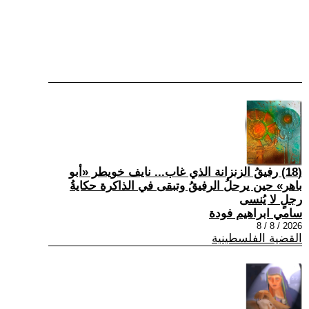
(18) رفيقُ الزنزانة الذي غاب... نايف خويطر «أبو
باهر» حين يرحلُ الرفيقُ وتبقى في الذاكرة حكايةُ
رجلٍ لا يُنسى
سامي ابراهيم فودة
2026 / 8 / 8
القضية الفلسطينية