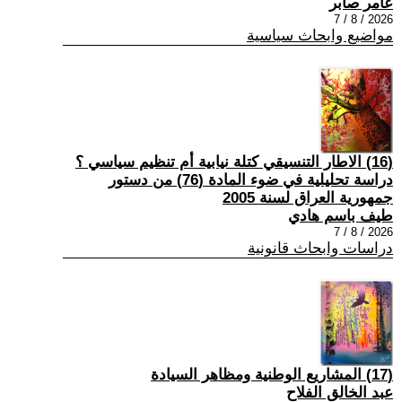
عامر صابر
2026 / 8 / 7
مواضيع وابحاث سياسية
(16) الاطار التنسيقي كتلة نيابية أم تنظيم سياسي ؟
دراسة تحليلية في ضوء المادة (76) من دستور
جمهورية العراق لسنة 2005
طيف باسم هادي
2026 / 8 / 7
دراسات وابحاث قانونية
(17) المشاريع الوطنية ومظاهر السيادة
عبد الخالق الفلاح