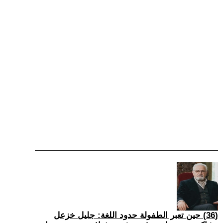
(36) حين تعبر الطفولة حدود اللغة: جليل خزعل