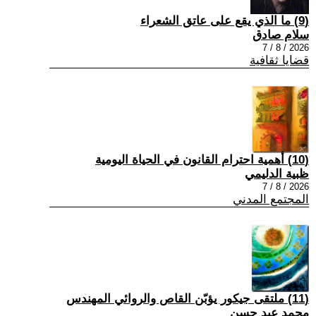
(9) ما الذي يقع على عاتق الشعراء
سلام صادق
2026 / 8 / 7
قضايا ثقافية
(10) أهمية احترام القانون في الحياة اليومية
ظبية الدليمي
2026 / 8 / 7
المجتمع المدني
(11) ملتقى جيكور يؤبّن القاص والروائي المهندس
محمد عبد حسن