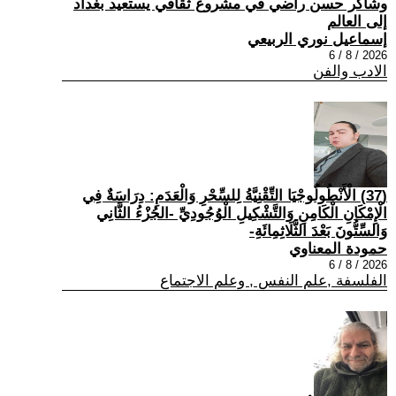
وشاكر حسن راضي في مشروع ثقافي يستعيد بغداد
إلى العالم
إسماعيل نوري الربيعي
2026 / 8 / 6
الادب والفن
(37) الْأَنْطُولُوجْيَا التِّقْنِيَّةُ لِلسِّحْرِ وَالْعَدَمِ: دِرَاسَةٌ فِي
الْإِمْكَانِ الْكَامِنِ وَالتَّشْكِيلِ الْوُجُودِيِّ -الجُزْءُ الثَّانِي
وَالسِّتُّونَ بَعْدَ الثَّلَاثِمِائَةِ-
حمودة المعناوي
2026 / 8 / 6
الفلسفة ,علم النفس , وعلم الاجتماع