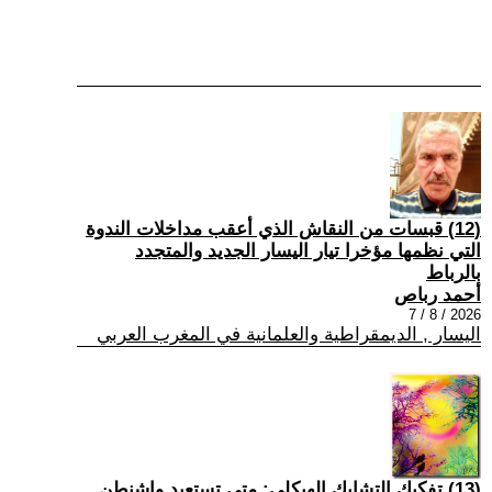
(12) قبسات من النقاش الذي أعقب مداخلات الندوة
التي نظمها مؤخرا تيار اليسار الجديد والمتجدد
بالرباط
أحمد رباص
2026 / 8 / 7
اليسار , الديمقراطية والعلمانية في المغرب العربي
(13) تفكيك التشابك الهيكلي: متى تستعيد واشنطن