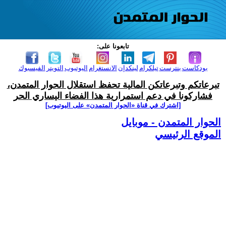
تابعونا على:
بودكاست
بنترست
تيلكرام
لينكدإن
الانستغرام
اليوتيوب
التويتر
الفيسبوك
تبرعاتكم وتبرعاتكن المالية تحفظ استقلال الحوار المتمدن،
فشاركونا في دعم استمرارية هذا الفضاء اليساري الحر
[اشترك في قناة ‫«الحوار المتمدن» على اليوتيوب]
الحوار المتمدن - موبايل
الموقع الرئيسي