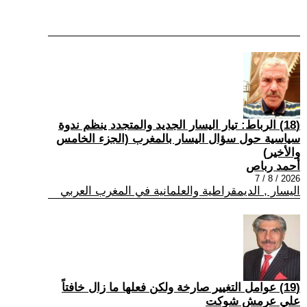
(18) الرباط: تيار اليسار الجديد والمتجدد ينظم ندوة
سياسية حول سؤال اليسار بالمغرب (الجزء الخامس
والأخير)
أحمد رباص
2026 / 8 / 7
اليسار , الديمقراطية والعلمانية في المغرب العربي
(19) عوامل التغيير صارخة ولكن فعلها ما زال خافتاً
علي عرمش شوكت