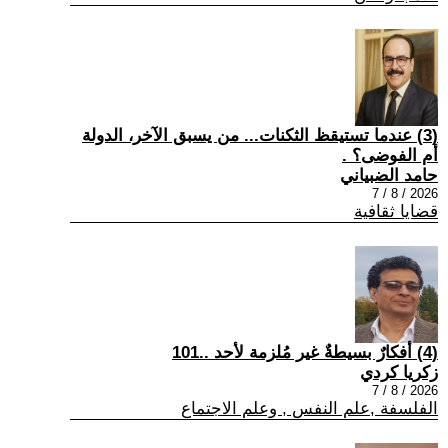
(3) عندما تستيقظ الثكنات... من يسبق الآخر، الدولة
أم الفوضى؟ .
حامد الضبياني
2026 / 8 / 7
قضايا ثقافية
(4) أفكارٌ بسيطةٌ غير مُلزمة لأحد ..101
زكريا كردي
2026 / 8 / 7
الفلسفة ,علم النفس , وعلم الاجتماع