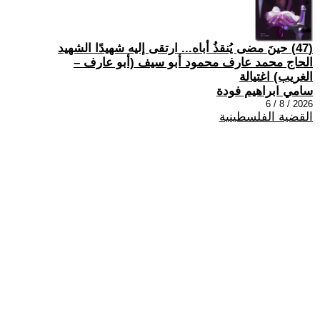
(47) حينَ مضى يُنقذُ أباه... ارتقى إليه شهيدًا الشهيد
الحاج محمد عارف محمود أبو سيف (أبو عارف –
الغريب) اغتيالة
سامي ابراهيم فودة
2026 / 8 / 6
القضية الفلسطينية