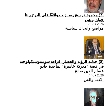
(7) محمود درويش ،ما زلت واقفًا على الريح بيننا
جواد بولس
2026 / 8 / 7
مواضيع وابحاث سياسية
(8) جدلية الرؤية والحصار: قراءة سوسيوسيكولوجية
في قصة “معركة خاسرة” لماجدة جادو
عصام الدين صالح
2026 / 8 / 7
الادب والفن