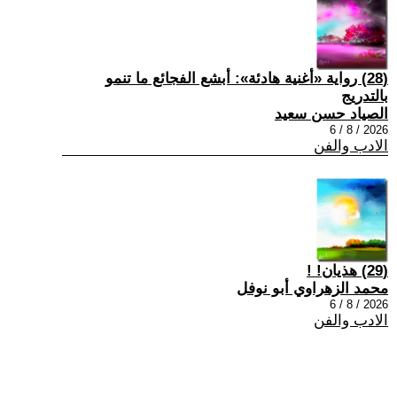
(28) رواية «أغنية هادئة»: أبشع الفجائع ما تنمو
بالتدريج
الصياد حسن سعيد
2026 / 8 / 6
الادب والفن
(29) هذيان! !
محمد الزهراوي أبو نوفل
2026 / 8 / 6
الادب والفن