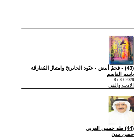
(43) - فحمٌ أبيض - عبّود الجابريّ وامتيازُ المُفارقَة
باسم القاسم
2026 / 8 / 8
الادب والفن
(44) طه حسين العربي
حسن مدن