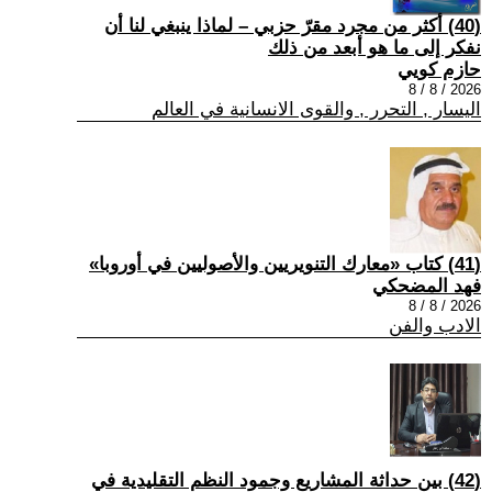
(40) أكثر من مجرد مقرّ حزبي – لماذا ينبغي لنا أن
نفكر إلى ما هو أبعد من ذلك
حازم كويي
2026 / 8 / 8
اليسار , التحرر , والقوى الانسانية في العالم
(41) كتاب «معارك التنويريين والأصوليين في أوروبا»
فهد المضحكي
2026 / 8 / 8
الادب والفن
(42) بين حداثة المشاريع وجمود النظم التقليدية في