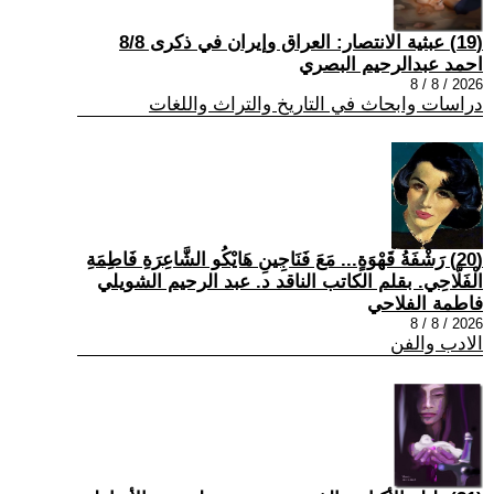
(19) عبثية الانتصار: العراق وإيران في ذكرى 8/8
احمد عبدالرحيم البصري
2026 / 8 / 8
دراسات وابحاث في التاريخ والتراث واللغات
(20) رَشْفَةُ قَهْوَةٍ... مَعَ فَنَاجِينِ هَايْكُو الشَّاعِرَةِ فَاطِمَةِ
الْفَلَّاحِي. بقلم الكاتب الناقد د. عبد الرحيم الشويلي
فاطمة الفلاحي
2026 / 8 / 8
الادب والفن