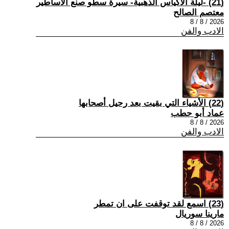
(21) -ليلة الأكياس الذهبية- سيرة سطو صنع الأساطير
معتصم الصالح
2026 / 8 / 8
الادب والفن
(22) الأشياء التي بقيت بعد رحيل أصحابها
عماد أبو حطب
2026 / 8 / 8
الادب والفن
(23) اسمع لقد توقفت على ان تمطر
مارينا سوريال
2026 / 8 / 8