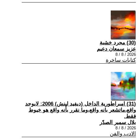
(30) مجرد خشبة
عزيز سمعان دعيم
2026 / 8 / 8
كتابات ساخرة
(31) امبراطورية الداخل (ديفيد لينش) 2006: لايوجد
واقع،ماتشعر بانه واقع،وما نقرر بأنه واقع هو خيوط
فقط.
بلال سمير الصدّر
2026 / 8 / 8
الادب والفن