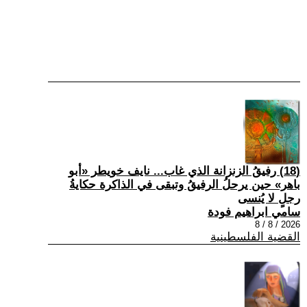
(18) رفيقُ الزنزانة الذي غاب... نايف خويطر «أبو
باهر» حين يرحلُ الرفيقُ وتبقى في الذاكرة حكايةُ
رجلٍ لا يُنسى
سامي ابراهيم فودة
2026 / 8 / 8
القضية الفلسطينية