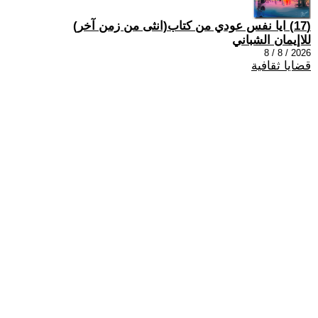
(17) ايا نفس عودي من كتاب(انثى من زمن آخر)
للاإيمان الشباني
2026 / 8 / 8
قضايا ثقافية