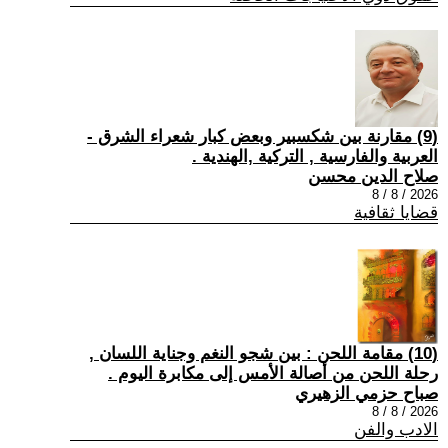
(9) مقارنة بين شكسبير وبعض كبار شعراء الشرق -
العربية والفارسية , التركية ,الهندية .
صلاح الدين محسن
2026 / 8 / 8
قضايا ثقافية
(10) مقامة اللحن : بين شجو النغم وجناية اللسان ,
رحلة اللحن من أصالة الأمس إلى مكابرة اليوم .
صباح حزمي الزهيري
2026 / 8 / 8
الادب والفن