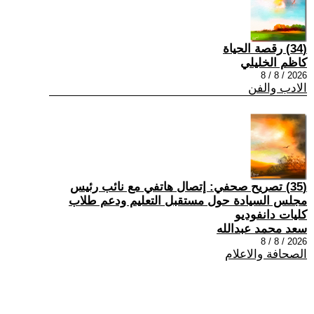
(34) رقصة الحياة
كاظم الخليلي
2026 / 8 / 8
الادب والفن
(35) تصريح صحفي: إتصال هاتفي مع نائب رئيس
مجلس السيادة حول مستقبل التعليم ودعم طلاب
كليات دانفوديو
سعد محمد عبدالله
2026 / 8 / 8
الصحافة والاعلام