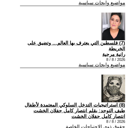
مواضيع وابحاث سياسية
(7) فلسطين التي يعترف بها العالم… وتضيق على
الخريطة
رانية مرجية
2026 / 8 / 8
مواضيع وابحاث سياسية
(8) استراتيجيات التدخل السلوكي المعتمدة لأطفال
طيف التوحد: بقلم انتصار كامل جفلان الخشت
انتصار كامل جفلان الخشت
2026 / 8 / 8
حقوق ذوي الاحتياجات الخاصة