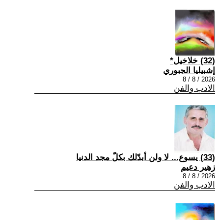
(32) خلاخيل*
إشبيليا الجبوري
2026 / 8 / 8
الادب والفن
(33) يسوع... لا ولن أبدّلك بكلّ مجد الدنيا
زهير دعيم
2026 / 8 / 8
الادب والفن