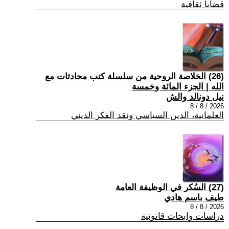
قضايا ثقافية
(26) الخلاصة الروحية من سلسلة كتب محادثات مع
الله | الجزء المائة وخمسة
نيل دونالد والش
2026 / 8 / 8
العلمانية، الدين السياسي ونقد الفكر الديني
(27) السُكر في الوظيفة العامة
طيف باسم هادي
2026 / 8 / 8
دراسات وابحاث قانونية