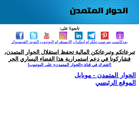
تابعونا على:
بودكاست
بنترست
تيلكرام
لينكدإن
الانستغرام
اليوتيوب
التويتر
الفيسبوك
تبرعاتكم وتبرعاتكن المالية تحفظ استقلال الحوار المتمدن،
فشاركونا في دعم استمرارية هذا الفضاء اليساري الحر
[اشترك في قناة ‫«الحوار المتمدن» على اليوتيوب]
الحوار المتمدن - موبايل
الموقع الرئيسي