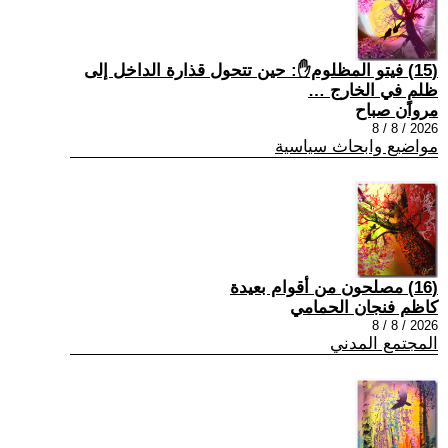
(15) فيتو المظلوم✋: حين تتحول قذارة الداخل إلى
ظلمٍ في الخارج …
مروان صباح
2026 / 8 / 8
مواضيع وابحاث سياسية
(16) مصلحون من أقوام بعيدة
كاظم فنجان الحمامي
2026 / 8 / 8
المجتمع المدني