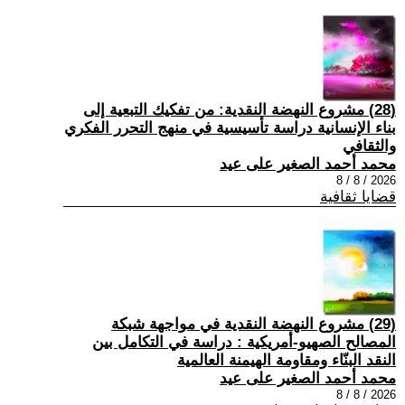
(28) مشروع النهضة النقدية: من تفكيك التبعية إلى
بناء الإنسانية دراسة تأسيسية في منهج التحرر الفكري
والثقافي
محمد أحمد الصغير على عيد
2026 / 8 / 8
قضايا ثقافية
(29) مشروع النهضة النقدية في مواجهة شبكة
المصالح الصهيو-أمريكية : دراسة في التكامل بين
النقد البنّاء ومقاومة الهيمنة العالمية
محمد أحمد الصغير على عيد
2026 / 8 / 8