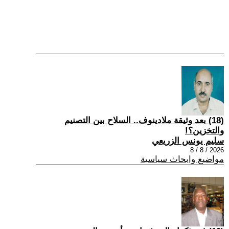
(18) بعد وثيقة ملادينوف.. السلاح بين التصنيم
والتخزين؟!
سليم يونس الزريعي
2026 / 8 / 8
مواضيع وابحاث سياسية