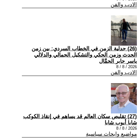
الادب والفن
(26) جدلية الزمن في الخطاب السردي: بين زمن
الحدث وزمن الحكي والتشكيل الجمالي والدلالي
ياسر جابر الجمَّال
2026 / 8 / 8
الادب والفن
(27) تقليص سكان العالم قد يساهم في إنقاذ الكوكب
شابا أيوب شابا
2026 / 8 / 8
مواضيع وابحاث سياسية