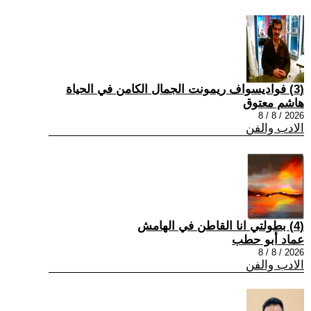
(3) فواديسواف ريمونت الجمال الكامن في الحياة
هاشم معتوق
2026 / 8 / 8
الادب والفن
(4) بطولتي انا القاطن في الهامش
عماد أبو حطب
2026 / 8 / 8
الادب والفن