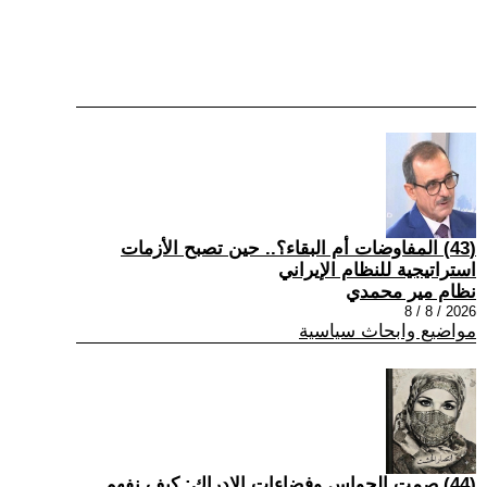
(43) المفاوضات أم البقاء؟.. حين تصبح الأزمات
استراتيجية للنظام الإيراني
نظام مير محمدي
2026 / 8 / 8
مواضيع وابحاث سياسية
(44) صمت الحواس وفضاءات الإدراك: كيف نفهم