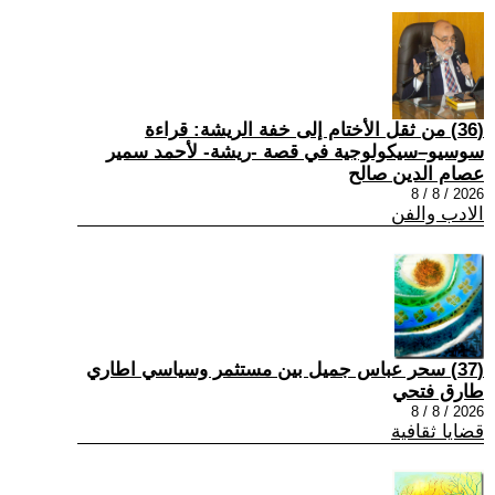
(36) من ثقل الأختام إلى خفة الريشة: قراءة
سوسيو–سيكولوجية في قصة -ريشة- لأحمد سمير
عصام الدين صالح
2026 / 8 / 8
الادب والفن
(37) سحر عباس جميل بين مستثمر وسياسي اطاري
طارق فتحي
2026 / 8 / 8
قضايا ثقافية