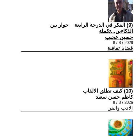
(9) الفكر في الدرجة الرابعة _ حوار بين
الذكاءين...تكملة
حسين عجيب
2026 / 8 / 8
قضايا ثقافية
(10) كيف تطلق الالقاب
كاظم حسن سعيد
2026 / 8 / 8
الادب والفن