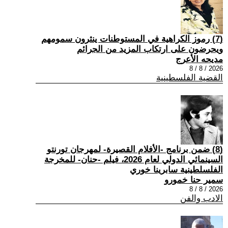
(7) رموز الكراهية في المستوطنات ينثرون سمومهم
ويحرضون على ارتكاب المزيد من الجرائم
مديحه الأعرج
2026 / 8 / 8
القضية الفلسطينية
(8) ضمن برنامج -الأفلام القصيرة- لمهرجان تورنتو
السينمائي الدولي لعام 2026، فيلم -حنان- للمخرجة
الفلسلطينية سابرينا خوري
سمير حنا خمورو
2026 / 8 / 8
الادب والفن