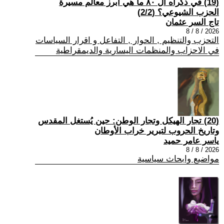
(19) في ذكراه ال ٨٠ ما هي أبرز معالم مسيرة
الحزب الشيوعي؟ (2/2)
تاج السر عثمان
2026 / 8 / 8
التحزب والتنظيم , الحوار , التفاعل و اقرار السياسات
في الاحزاب والمنظمات اليسارية والديمقراطية
(20) تجار الهيكل وتجار الوطن: حين يُستغل المقدس
وتاريخ الحروب لتبرير خراب الأوطان
ياسر عامر حميد
2026 / 8 / 8
مواضيع وابحاث سياسية