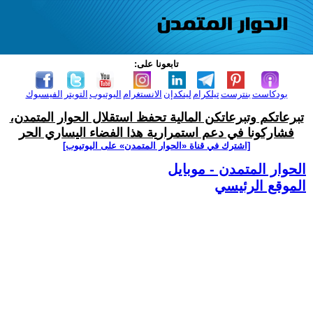
تابعونا على:
بودكاست
بنترست
تيلكرام
لينكدإن
الانستغرام
اليوتيوب
التويتر
الفيسبوك
تبرعاتكم وتبرعاتكن المالية تحفظ استقلال الحوار المتمدن،
فشاركونا في دعم استمرارية هذا الفضاء اليساري الحر
[اشترك في قناة ‫«الحوار المتمدن» على اليوتيوب]
الحوار المتمدن - موبايل
الموقع الرئيسي