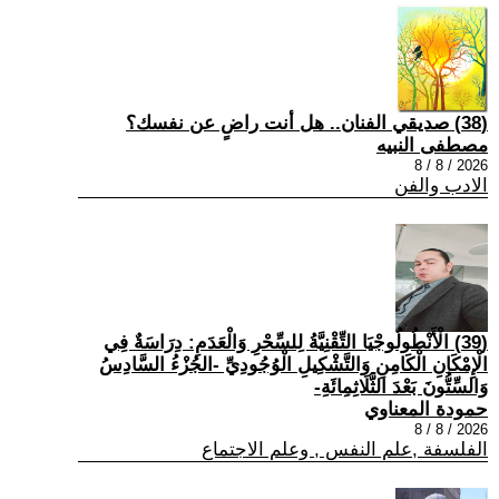
(38) صديقي الفنان.. هل أنت راضٍ عن نفسك؟
مصطفى النبيه
2026 / 8 / 8
الادب والفن
(39) الْأَنْطُولُوجْيَا التِّقْنِيَّةُ لِلسِّحْرِ وَالْعَدَمِ: دِرَاسَةٌ فِي
الْإِمْكَانِ الْكَامِنِ وَالتَّشْكِيلِ الْوُجُودِيِّ -الجُزْءُ السَّادِسُ
وَالسِّتُّونَ بَعْدَ الثَّلَاثِمِائَةِ-
حمودة المعناوي
2026 / 8 / 8
الفلسفة ,علم النفس , وعلم الاجتماع