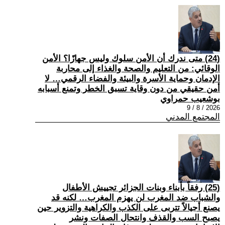
(24) متى ندرك أن الأمن سلوك وليس جهازًا؟ الأمن
الوقائي: من التعليم والصحة والغذاء إلى محاربة
الإدمان وحماية الأسرة والبيئة والفضاء الرقمي… لا
أمن حقيقي من دون وقاية تسبق الخطر وتمنع أسبابه
بوشعيب حمراوي
2026 / 8 / 9
المجتمع المدني
(25) رفقاً بأبناء وبنات الجزائر تجييش الأطفال
والشباب ضد المغرب لن يهزم المغرب… لكنه قد
يصنع أجيالاً تتربى على الكذب والكراهية والتزوير حين
يصبح السب والقذف وانتحال الصفات ونشر