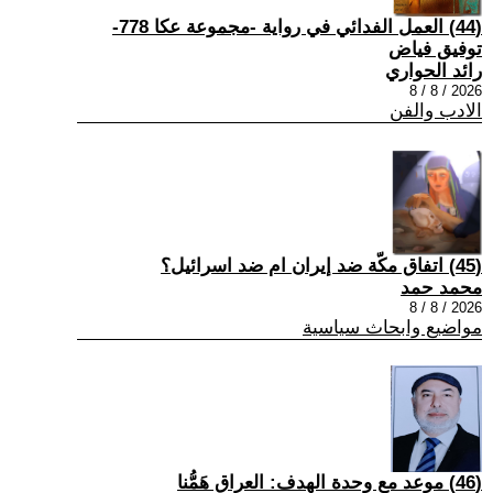
(44) العمل الفدائي في رواية -مجموعة عكا 778-
توفيق فياض
رائد الحواري
2026 / 8 / 8
الادب والفن
(45) اتفاق مكّة ضد إيران ام ضد اسرائيل؟
محمد حمد
2026 / 8 / 8
مواضيع وابحاث سياسية
(46) موعد مع وحدة الهدف: العراق هَمُّنا