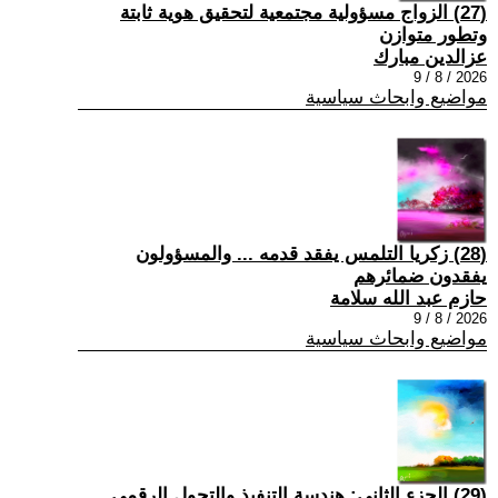
(27) الزواج مسؤولية مجتمعية لتحقيق هوية ثابتة
وتطور متوازن
عزالدين مبارك
2026 / 8 / 9
مواضيع وابحاث سياسية
(28) زكريا التلمس يفقد قدمه ... والمسؤولون
يفقدون ضمائرهم
حازم عبد الله سلامة
2026 / 8 / 9
مواضيع وابحاث سياسية
(29) الجزء الثاني: هندسة التنفيذ والتحول الرقمي