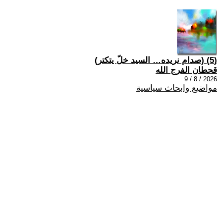
(5) (صدام نريده… السيد خلّ يتكتر)
قحطان الفرج الله
2026 / 8 / 9
مواضيع وابحاث سياسية