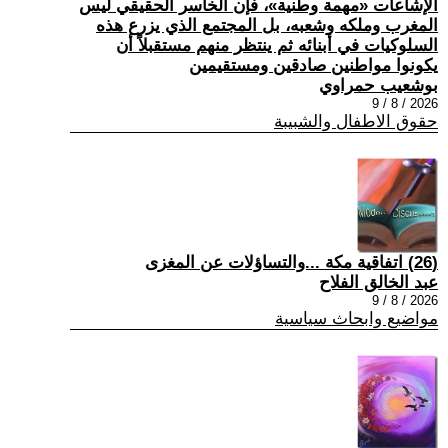
الإشاعات «مهمة وطنية»، فإن الخاسر الحقيقي ليس
المغرب وملكه وشعبه، بل المجتمع الذي يزرع هذه
السلوكيات في أبنائه ثم ينتظر منهم مستقبلاً أن
يكونوا مواطنين صادقين ومستقيمين
بوشعيب حمراوي
2026 / 8 / 9
حقوق الاطفال والشبيبة
(26) اتفاقية مكة ...والتساؤلات عن المغزى
عبد الخالق الفلاح
2026 / 8 / 9
مواضيع وابحاث سياسية