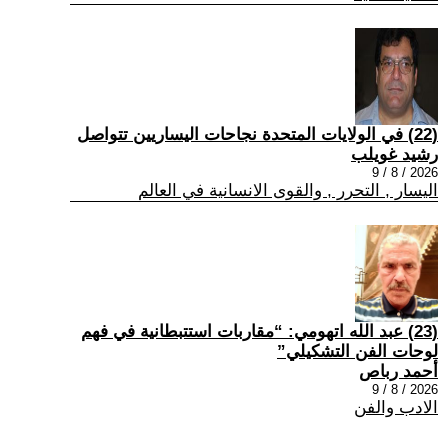
(22) في الولايات المتحدة نجاحات اليساريين تتواصل
رشيد غويلب
2026 / 8 / 9
اليسار , التحرر , والقوى الانسانية في العالم
(23) عبد الله اتهومي: “مقاربات استتبطانية في فهم
لوحات الفن التشكيلي”
أحمد رباص
2026 / 8 / 9
الادب والفن