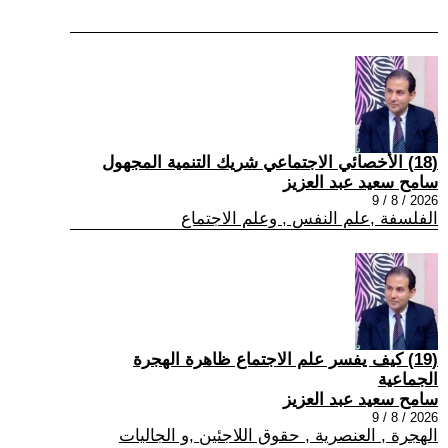
(18) الأخصائي الاجتماعي شريك التنمية المجهول
سامح سعيد عبد العزيز
2026 / 8 / 9
الفلسفة ,علم النفس , وعلم الاجتماع
(19) كيف يفسر علم الاجتماع ظاهرة الهجرة
الجماعية
سامح سعيد عبد العزيز
2026 / 8 / 9
الهجرة , العنصرية , حقوق اللاجئين ,و الجاليات