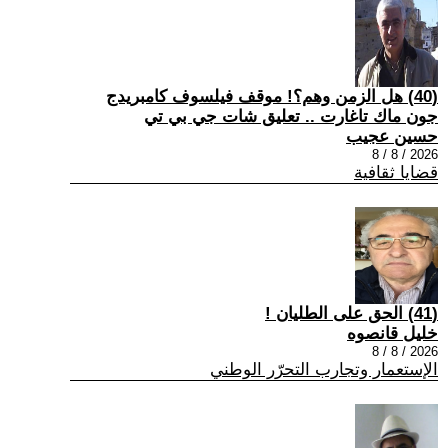
(40) هل الزمن وهم؟! موقف فيلسوف كامبريدج
جون ماك تاغارت .. تعليق شات جي بي تي
حسين عجيب
2026 / 8 / 8
قضايا ثقافية
(41) الحق على الطليان !
خليل قانصوه
2026 / 8 / 8
الإستعمار وتجارب التحرّر الوطني