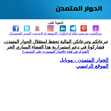
تابعونا على:
بودكاست
بنترست
تيلكرام
لينكدإن
الانستغرام
اليوتيوب
التويتر
الفيسبوك
تبرعاتكم وتبرعاتكن المالية تحفظ استقلال الحوار المتمدن،
فشاركونا في دعم استمرارية هذا الفضاء اليساري الحر
[اشترك في قناة ‫«الحوار المتمدن» على اليوتيوب]
الحوار المتمدن - موبايل
الموقع الرئيسي