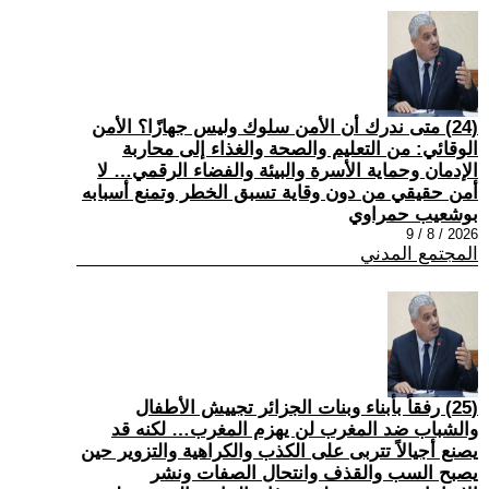
(24) متى ندرك أن الأمن سلوك وليس جهازًا؟ الأمن
الوقائي: من التعليم والصحة والغذاء إلى محاربة
الإدمان وحماية الأسرة والبيئة والفضاء الرقمي… لا
أمن حقيقي من دون وقاية تسبق الخطر وتمنع أسبابه
بوشعيب حمراوي
2026 / 8 / 9
المجتمع المدني
(25) رفقاً بأبناء وبنات الجزائر تجييش الأطفال
والشباب ضد المغرب لن يهزم المغرب… لكنه قد
يصنع أجيالاً تتربى على الكذب والكراهية والتزوير حين
يصبح السب والقذف وانتحال الصفات ونشر