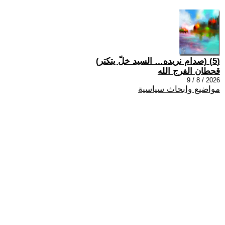
(5) (صدام نريده… السيد خلّ يتكتر)
قحطان الفرج الله
2026 / 8 / 9
مواضيع وابحاث سياسية