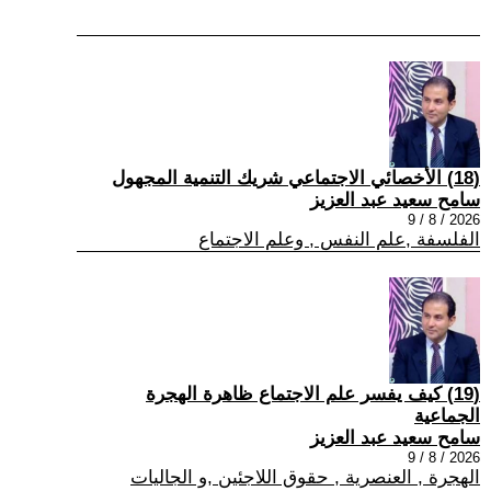
(18) الأخصائي الاجتماعي شريك التنمية المجهول
سامح سعيد عبد العزيز
2026 / 8 / 9
الفلسفة ,علم النفس , وعلم الاجتماع
(19) كيف يفسر علم الاجتماع ظاهرة الهجرة
الجماعية
سامح سعيد عبد العزيز
2026 / 8 / 9
الهجرة , العنصرية , حقوق اللاجئين ,و الجاليات