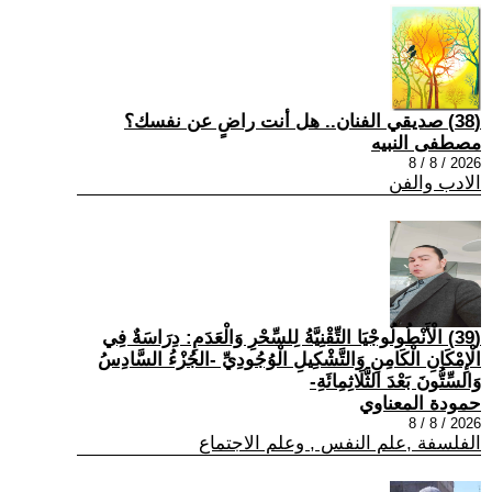
(38) صديقي الفنان.. هل أنت راضٍ عن نفسك؟
مصطفى النبيه
2026 / 8 / 8
الادب والفن
(39) الْأَنْطُولُوجْيَا التِّقْنِيَّةُ لِلسِّحْرِ وَالْعَدَمِ: دِرَاسَةٌ فِي
الْإِمْكَانِ الْكَامِنِ وَالتَّشْكِيلِ الْوُجُودِيِّ -الجُزْءُ السَّادِسُ
وَالسِّتُّونَ بَعْدَ الثَّلَاثِمِائَةِ-
حمودة المعناوي
2026 / 8 / 8
الفلسفة ,علم النفس , وعلم الاجتماع