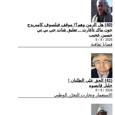
(40) هل الزمن وهم؟! موقف فيلسوف كامبريدج
جون ماك تاغارت .. تعليق شات جي بي تي
حسين عجيب
2026 / 8 / 8
قضايا ثقافية
(41) الحق على الطليان !
خليل قانصوه
2026 / 8 / 8
الإستعمار وتجارب التحرّر الوطني