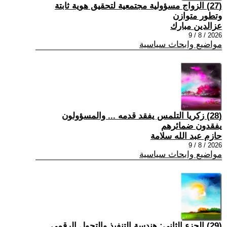
(27) الزواج مسؤولية مجتمعية لتحقيق هوية ثابتة
وتطور متوازن
عزالدين مبارك
2026 / 8 / 9
مواضيع وابحاث سياسية
(28) زكريا التلمس يفقد قدمه ... والمسؤولون
يفقدون ضمائرهم
حازم عبد الله سلامة
2026 / 8 / 9
مواضيع وابحاث سياسية
(29) الجزء الثاني: هندسة التنفيذ والتحول الرقمي