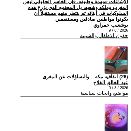
الإشاعات «مهمة وطنية»، فإن الخاسر الحقيقي ليس
المغرب وملكه وشعبه، بل المجتمع الذي يزرع هذه
السلوكيات في أبنائه ثم ينتظر منهم مستقبلاً أن
يكونوا مواطنين صادقين ومستقيمين
بوشعيب حمراوي
2026 / 8 / 9
حقوق الاطفال والشبيبة
(26) اتفاقية مكة ...والتساؤلات عن المغزى
عبد الخالق الفلاح
2026 / 8 / 9
مواضيع وابحاث سياسية