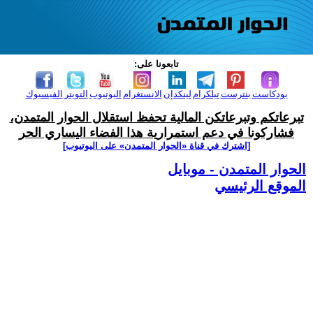
تابعونا على:
بودكاست
بنترست
تيلكرام
لينكدإن
الانستغرام
اليوتيوب
التويتر
الفيسبوك
تبرعاتكم وتبرعاتكن المالية تحفظ استقلال الحوار المتمدن،
فشاركونا في دعم استمرارية هذا الفضاء اليساري الحر
[اشترك في قناة ‫«الحوار المتمدن» على اليوتيوب]
الحوار المتمدن - موبايل
الموقع الرئيسي