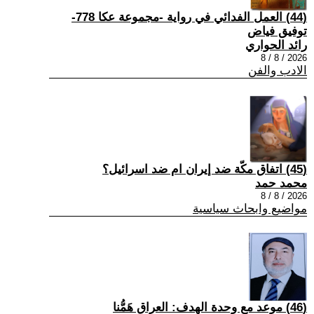
(44) العمل الفدائي في رواية -مجموعة عكا 778-
توفيق فياض
رائد الحواري
2026 / 8 / 8
الادب والفن
(45) اتفاق مكّة ضد إيران ام ضد اسرائيل؟
محمد حمد
2026 / 8 / 8
مواضيع وابحاث سياسية
(46) موعد مع وحدة الهدف: العراق هَمُّنا