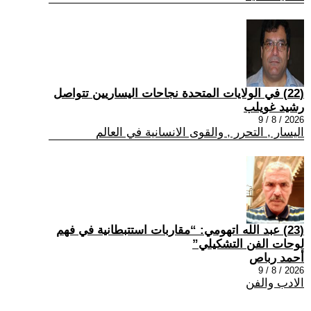
(22) في الولايات المتحدة نجاحات اليساريين تتواصل
رشيد غويلب
2026 / 8 / 9
اليسار , التحرر , والقوى الانسانية في العالم
(23) عبد الله اتهومي: “مقاربات استتبطانية في فهم
لوحات الفن التشكيلي”
أحمد رباص
2026 / 8 / 9
الادب والفن