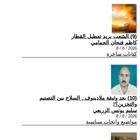
(9) الشعب يريد تعطيل القطار
كاظم فنجان الحمامي
2026 / 8 / 8
كتابات ساخرة
(10) بعد وثيقة ملادينوف.. السلاح بين التصنيم
والتخزين؟!
سليم يونس الزريعي
2026 / 8 / 8
مواضيع وابحاث سياسية