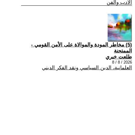
الادب والفن
(5) مخاطر المودة والموالاة على الأمن القومي -
الممتحنة
طلعت خيري
2026 / 8 / 8
العلمانية، الدين السياسي ونقد الفكر الديني