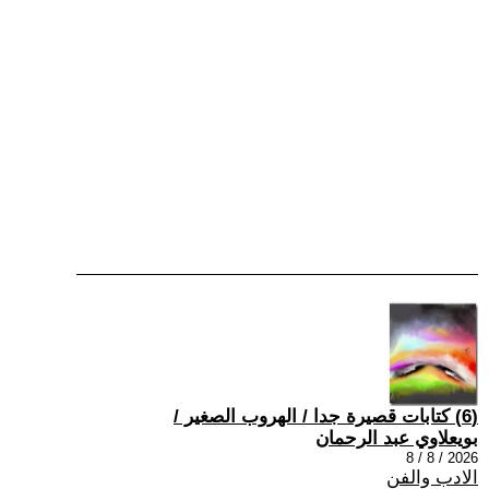
(6) كتابات قصيرة جدا / الهروب الصغير /
بويعلاوي عبد الرحمان
2026 / 8 / 8
الادب والفن