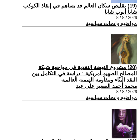
(19) تقليص سكان العالم قد يساهم في إنقاذ الكوكب
شابا أيوب شابا
2026 / 8 / 8
مواضيع وابحاث سياسية
(20) مشروع النهضة النقدية في مواجهة شبكة
المصالح الصهيو-أمريكية : دراسة في التكامل بين
النقد البنّاء ومقاومة الهيمنة العالمية
محمد أحمد الصغير على عيد
2026 / 8 / 8
مواضيع وابحاث سياسية