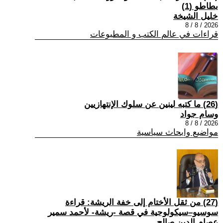
بطاطو (1)
خليل الشيخة
2026 / 8 / 8
قراءات في عالم الكتب و المطبوعات
(26) ما كتبه لينين عن سلوك الإنتهازيين
وسام جواد
2026 / 8 / 8
مواضيع وابحاث سياسية
(27) من ثقل الأختام إلى خفة الريشة: قراءة
سوسيو–سيكولوجية في قصة -ريشة- لأحمد سمير
عصام الدين صالح