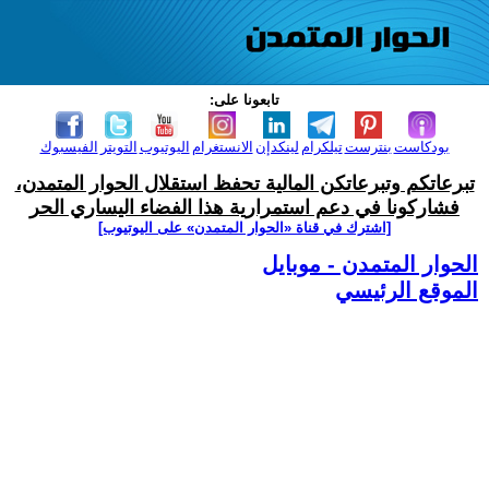
تابعونا على:
بودكاست
بنترست
تيلكرام
لينكدإن
الانستغرام
اليوتيوب
التويتر
الفيسبوك
تبرعاتكم وتبرعاتكن المالية تحفظ استقلال الحوار المتمدن،
فشاركونا في دعم استمرارية هذا الفضاء اليساري الحر
[اشترك في قناة ‫«الحوار المتمدن» على اليوتيوب]
الحوار المتمدن - موبايل
الموقع الرئيسي