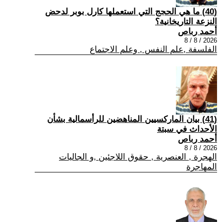
(40) ما هي الحجج التي استعملها كارل بوبر لدحض
النزعة التاريخانية؟
أحمد رباص
2026 / 8 / 8
الفلسفة ,علم النفس , وعلم الاجتماع
(41) بيان الماركسيين المناهضين للرأسمالية بشأن
الأحداث في سبتة
أحمد رباص
2026 / 8 / 8
الهجرة , العنصرية , حقوق اللاجئين ,و الجاليات
المهاجرة