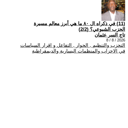
(11) في ذكراه ال ٨٠ ما هي أبرز معالم مسيرة
الحزب الشيوعي؟ (2/2)
تاج السر عثمان
2026 / 8 / 8
التحزب والتنظيم , الحوار , التفاعل و اقرار السياسات
في الاحزاب والمنظمات اليسارية والديمقراطية