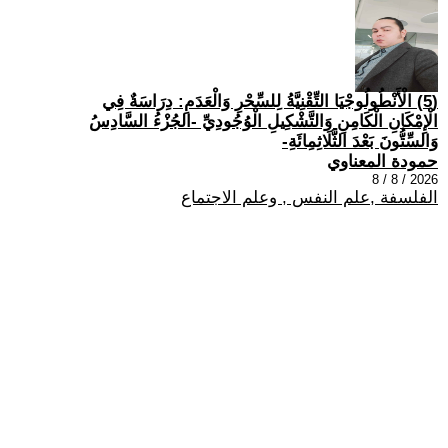
(5) الْأَنْطُولُوجْيَا التِّقْنِيَّةُ لِلسِّحْرِ وَالْعَدَمِ: دِرَاسَةٌ فِي
الْإِمْكَانِ الْكَامِنِ وَالتَّشْكِيلِ الْوُجُودِيِّ -الجُزْءُ السَّادِسُ
وَالسِّتُّونَ بَعْدَ الثَّلَاثِمِائَةِ-
حمودة المعناوي
2026 / 8 / 8
الفلسفة ,علم النفس , وعلم الاجتماع