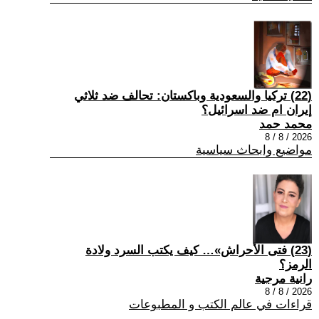
(22) تركيا والسعودية وباكستان: تحالف ضد ثلاثي
إيران ام ضد اسرائيل؟
محمد حمد
2026 / 8 / 8
مواضيع وابحاث سياسية
(23) فتى الأحراش»… كيف يكتب السرد ولادة
الرمز؟
رانية مرجية
2026 / 8 / 8
قراءات في عالم الكتب و المطبوعات