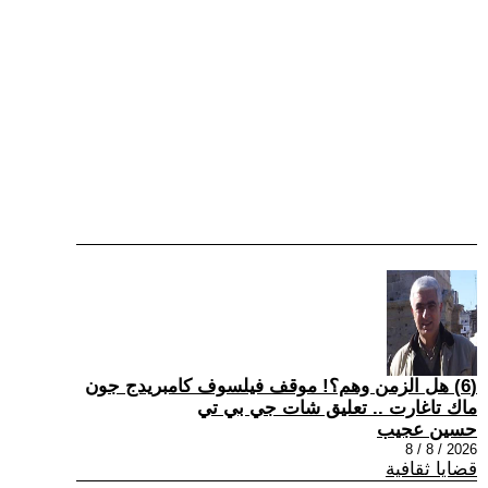
(6) هل الزمن وهم؟! موقف فيلسوف كامبريدج جون
ماك تاغارت .. تعليق شات جي بي تي
حسين عجيب
2026 / 8 / 8
قضايا ثقافية