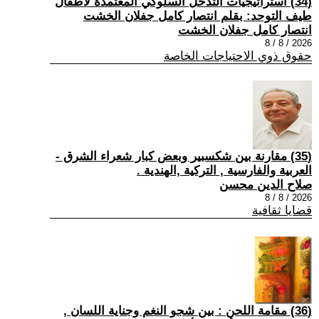
(34) استراتيجيات التدخل السلوكي المعتمدة لأطفال
طيف التوحد: بقلم انتصار كامل جفلان الخشت
انتصار كامل جفلان الخشت
2026 / 8 / 8
حقوق ذوي الاحتياجات الخاصة
(35) مقارنة بين شكسبير وبعض كبار شعراء الشرق -
العربية والفارسية , التركية ,الهندية .
صلاح الدين محسن
2026 / 8 / 8
قضايا ثقافية
(36) مقامة اللحن : بين شجو النغم وجناية اللسان ,