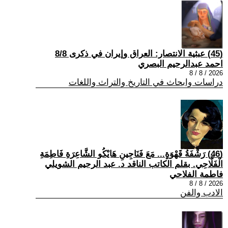
(45) عبثية الانتصار: العراق وإيران في ذكرى 8/8
احمد عبدالرحيم البصري
2026 / 8 / 8
دراسات وابحاث في التاريخ والتراث واللغات
(46) رَشْفَةُ قَهْوَةٍ... مَعَ فَنَاجِينِ هَايْكُو الشَّاعِرَةِ فَاطِمَةِ
الْفَلَّاحِي. بقلم الكاتب الناقد د. عبد الرحيم الشويلي
فاطمة الفلاحي
2026 / 8 / 8
الادب والفن