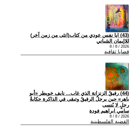
(43) ايا نفس عودي من كتاب(انثى من زمن آخر)
للاإيمان الشباني
2026 / 8 / 8
قضايا ثقافية
(44) رفيقُ الزنزانة الذي غاب... نايف خويطر «أبو
باهر» حين يرحلُ الرفيقُ وتبقى في الذاكرة حكايةُ
رجلٍ لا يُنسى
سامي ابراهيم فودة
2026 / 8 / 8
القضية الفلسطينية