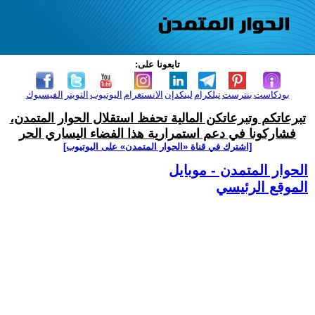
تابعونا على:
بودكاست
بنترست
تيلكرام
لينكدإن
الانستغرام
اليوتيوب
التويتر
الفيسبوك
تبرعاتكم وتبرعاتكن المالية تحفظ استقلال الحوار المتمدن،
فشاركونا في دعم استمرارية هذا الفضاء اليساري الحر
[اشترك في قناة ‫«الحوار المتمدن» على اليوتيوب]
الحوار المتمدن - موبايل
الموقع الرئيسي