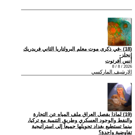
(18) -في ذكرى موت معلم البرولتاريا الثاني فريدريك
إنجلز-
أنس أفرتوت
2026 / 8 / 8
الارشيف الماركسي
(19) لماذا يفصل العراق ملف المياه عن التجارة
والنفط والوجود العسكري وطريق التنمية مع تركيا،
بينما تستطيع بغداد تحويلها جميعاً إلى استراتيجية
تفاوضية واحدة؟