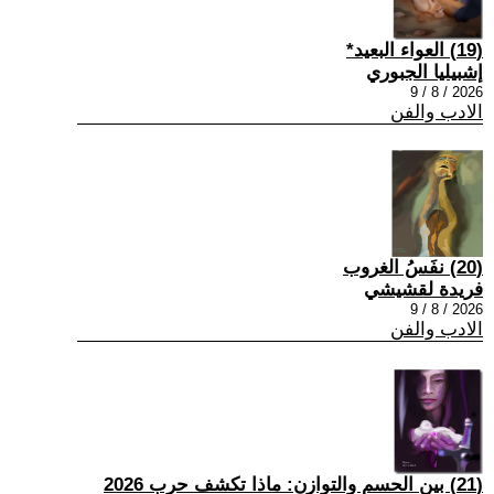
(19) العواء البعيد*
إشبيليا الجبوري
2026 / 8 / 9
الادب والفن
(20) نفَسُ الغروب
فريدة لقشيشي
2026 / 8 / 9
الادب والفن
(21) بين الحسم والتوازن: ماذا تكشف حرب 2026