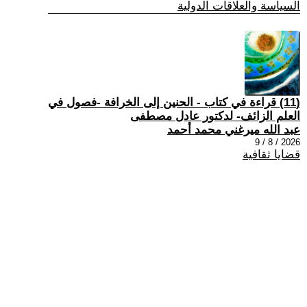
السياسة والعلاقات الدولية
(11) قراءة في كتاب - الحنين إلى الخرافة -فصول في
العلم الزائف- لدكتور عادل مصطفى
عبد الله ميرغني محمد أحمد
2026 / 8 / 9
قضايا ثقافية