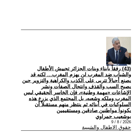
(43) رفقاً بأبناء وبنات الجزائر تجييش الأطفال
والشباب ضد المغرب لن يهزم المغرب… لكنه قد
يصنع أجيالاً تتربى على الكذب والكراهية والتزوير حين
يصبح السب والقذف وانتحال الصفات ونشر
الإشاعات «مهمة وطنية»، فإن الخاسر الحقيقي ليس
المغرب وملكه وشعبه، بل المجتمع الذي يزرع هذه
السلوكيات في أبنائه ثم ينتظر منهم مستقبلاً أن
يكونوا مواطنين صادقين ومستقيمين
بوشعيب حمراوي
2026 / 8 / 9
حقوق الاطفال والشبيبة