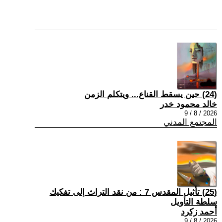
(24) حين يسقط القناع... ويتكلم الزمن
خالد محمود خدر
2026 / 8 / 9
المجتمع المدني
(25) تأثيل المقدس 7 : من نقد التراث إلى تفكيك
سلطة التأويل
أحمد زكرد
2026 / 8 / 9