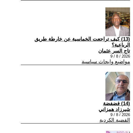
(13) كيف تراجعت الخماسية عن خارطة طريق
الرباعية؟
تاج السر عثمان
2026 / 8 / 9
مواضيع وابحاث سياسية
(14) فضفضة
شيرزاد همزاني
2026 / 8 / 9
القضية الكردية