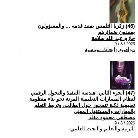
(46) زكريا التلمس يفقد قدمه ... والمسؤولون
يفقدون ضمائرهم
حازم عبد الله سلامة
2026 / 8 / 9
مواضيع وابحاث سياسية
(47) الجزء الثاني: هندسة التنفيذ والتحول الرقمي
لنظام المسارات التعليمية المرنة نحو بناء منظومة
تعليمية ذكية تتمحور حول الطالب، وتربط التعلم
بالمهارات والمستقبل المهني
مصطفى محمود مقلد
2026 / 8 / 9
التربية والتعليم والبحث العلمي