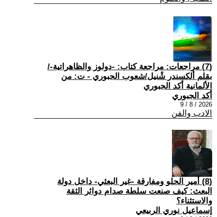
(7) مراجعات: مراجعة كتاب: -دولوز والظاهراتية-/
بقلم ألكسندر شْنيل/شعوب الجبوري - ت: من
الألمانية أكد الجبوري
أكد الجبوري
2026 / 8 / 9
الادب والفن
(8) أمير الحلو ومفارقة -غير البعثي- داخل دولة
البعث: كيف صنعت سلطة صدام دوائر الثقة
والاستثناء؟
إسماعيل نوري الربيعي