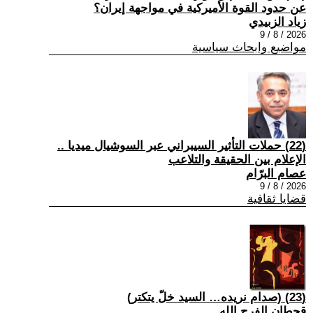
عن حدود القوة الأميركية في مواجهة إيران؟
زياد الزبيدي
2026 / 8 / 9
مواضيع وابحاث سياسية
(22) حملات التأثير السيبراني عبر السوشيال ميديا ..
الإعلام بين الحقيقة والتلاعب
عصام البرّام
2026 / 8 / 9
قضايا ثقافية
(23) (صدام نريده… السيد خلّ يتكتر)
قحطان الفرج الله