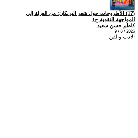
(17) الأطروحات حول شعر البريكان: من العزلة إلى
المواجهة النقدية ج١
كاظم حسن سعيد
2026 / 8 / 9
الادب والفن