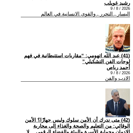
رشيد غويلب
2026 / 8 / 9
اليسار , التحرر , والقوى الانسانية في العالم
(41) عبد الله اتهومي: “مقاربات استتبطانية في فهم
لوحات الفن التشكيلي”
أحمد رباص
2026 / 8 / 9
الادب والفن
(42) متى ندرك أن الأمن سلوك وليس جهازًا؟ الأمن
الوقائي: من التعليم والصحة والغذاء إلى محاربة
الإدمان وحماية الأسرة والبيئة والفضاء الرقمي… لا