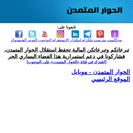
تابعونا على:
بودكاست
بنترست
تيلكرام
لينكدإن
الانستغرام
اليوتيوب
التويتر
الفيسبوك
تبرعاتكم وتبرعاتكن المالية تحفظ استقلال الحوار المتمدن،
فشاركونا في دعم استمرارية هذا الفضاء اليساري الحر
[اشترك في قناة ‫«الحوار المتمدن» على اليوتيوب]
الحوار المتمدن - موبايل
الموقع الرئيسي