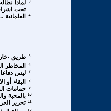
3
لماذا نطالب
تحت اشراف
4
العلمانية .
5
طريق -خارط
6
المخاطر الل
7
ليس دفاعا 
8
البقاء أو ا
9
حمامات ال
10
بالمحبة وال
11
تحرير العر
12