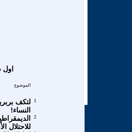
اول ص
الموضوع
1
لتكف بربري
النساء!
2
الديمقراطي
للاحتلال ال