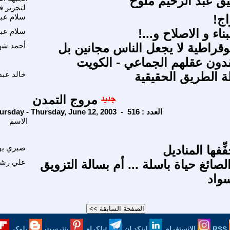
يق عبد الرحيم ملوح
لتحرير 
ج!
سلام عبد
اء و الاصلاح و...!
سلام عبد
وقراطية لا يجعل الناس مجانين بل
أحمد شه
دون عقلهم الجماعي - الكويت
ة الطريق الحقيقية
خالد عبد
مروج التمدن
Thursday - Thursday, June 12, 2003 - العدد : 516
الاسم
ِّفها المناديل
صبري ي
صائغ حياة باسلة ... أم بسالة التزويق
علي رشي
سواد
RSS
الانستغرام
لينكد إن
تيلكرام
بنترست
بلوكر