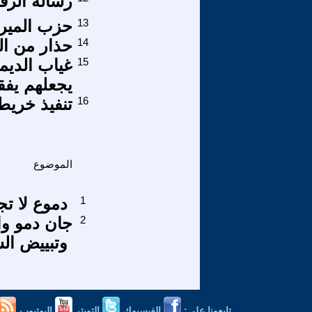
رسالة الرف
13
حزب الميرا
14
حذار من البن
15
غياب الديم
يجعلهم يفق
16
تنفيذ خريط
الموضوع
1
دموع لا تجف
2
جان دمو وال
وتبييض ال
تابعونا على:
الفيسبوك
التويتر
اليوتيوب