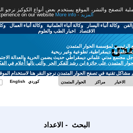
ة التصفح والنشر، الموقع يستخدم بعض أنواع الكوكيز نرجو النق
More info - المزيد
experience on our website
الفن
-
وكالة أنباء اليسار
-
وكالة أنباء العلمانية
-
وكالة أنباء العمال
-
وكا
الاقتصاد
-
اخبار الطب والعلوم
 الرئيسي لمؤسسة الحوار المتمدن
، علمانية، ديمقراطية، تطوعية وغير ربحية
ل مجتمع مدني علماني ديمقراطي حديث يضمن الحرية والعدالة الاجتم
حوار المتمدن على جائزة ابن رشد للفكر الحر والتى نالها أعلام في الفك
م مشاكل تقنية في تصفح الحوار المتمدن نرجو النقر هنا لاستخدام الموقع
كوردي
English
الاخبار
مراكز
الحوار المتمدن
البحث - الاعداد