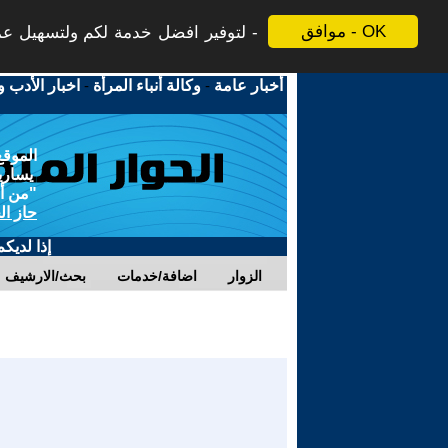
موافق - OK
لتوفير افضل خدمة لكم ولتسهيل عملي
أخبار عامة
-
وكالة أنباء المرأة
-
اخبار الأدب و
الموقع
يسارية
"من أج
حاز ال
إذا لديك
الزوار
اضافة/خدمات
بحث/الارشيف