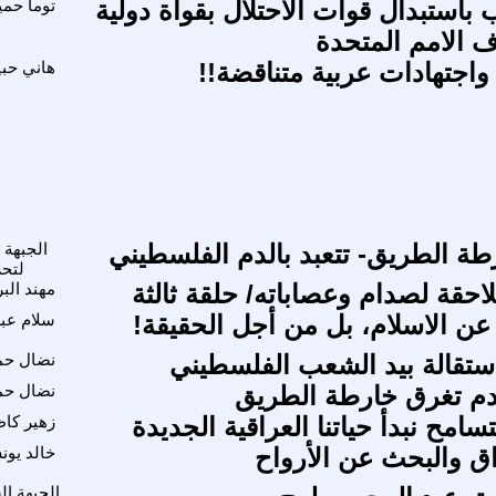
 باستبدال قوات الاحتلال بقواة دولية
توما حمي
 الامم المتحدة
. واجتهادات عربية متناقضة!!
هاني حب
ة الطريق- تتعبد بالدم الفلسطيني
الجبهة 
لتح
احقة لصدام وعصاباته/ حلقة ثالثة
مهند الب
عن الاسلام، بل من أجل الحقيقة!
سلام عبد
لاستقالة بيد الشعب الفلسطيني
نضال حم
دم تغرق خارطة الطريق
نضال حم
تسامح نبدأ حياتنا العراقية الجديدة
زهير كاظ
اق والبحث عن الأرواح
خالد يون
الجبهة ال