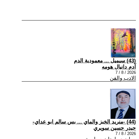
(43) سيميل ... معمودية الدم
آدم دانيال هومه
2026 / 8 / 7
الادب والفن
(44) -منريد الخبز والماي ... بس سالم ابو عداي-
حيدر حسين سويري
2026 / 8 / 7