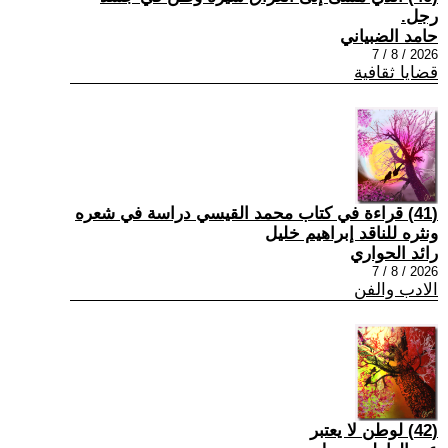
رجل.
حامد الضبياني
2026 / 8 / 7
قضايا ثقافية
(41) قراءة في كتاب محمد القيسي دراسة في شعره
ونثره للناقد إبراهيم خليل
رائد الحواري
2026 / 8 / 7
الادب والفن
(42) لوطن لا يعتبر