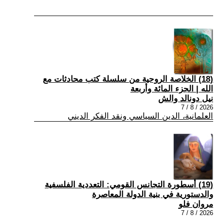
(18) الخلاصة الروحية من سلسلة كتب محادثات مع
الله | الجزء المائة وأربعة
نيل دونالد والش
2026 / 8 / 7
العلمانية، الدين السياسي ونقد الفكر الديني
(19) أسطورة التجانس القومي: التعددية الفلسفية
والدستورية في بنية الدولة المعاصرة
مروان فلو
2026 / 8 / 7