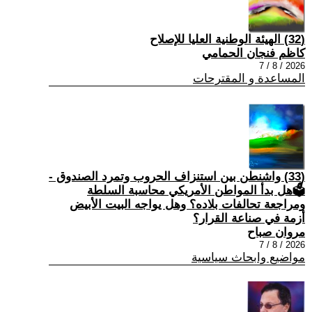
(32) الهيئة الوطنية العليا للإصلاح
كاظم فنجان الحمامي
2026 / 8 / 7
المساعدة و المقترحات
(33) واشنطن بين استنزاف الحروب وتمرد الصندوق -
🗳هل بدأ المواطن الأمريكي محاسبة السلطة
ومراجعة تحالفات بلاده؟ وهل يواجه البيت الأبيض
أزمة في صناعة القرار؟
مروان صباح
2026 / 8 / 7
مواضيع وابحاث سياسية