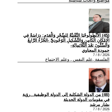
مواضيع وابحاث سياسية
(45) الْأَنْطُولُوجْيَا التِّقْنِيَّةُ لِلسِّحْرِ وَالْعَدَمِ: دِرَاسَةٌ فِي
الْإِمْكَانِ الْكَامِنِ وَالتَّشْكِيلِ الْوُجُودِيِّ -الجُزْءُ الرَّابِعُ
وَالسِّتُّونَ بَعْدَ الثَّلَاثِمِائَةِ-
حمودة المعناوي
2026 / 8 / 7
الفلسفة ,علم النفس , وعلم الاجتماع
(46) من الدولة الشكلية إلى الدولة الوظيفية...رؤية
في مقومات الدولة الحديثة
بشار مرشد
2026 / 8 / 7