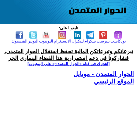
تابعونا على:
بودكاست
بنترست
تيلكرام
لينكدإن
الانستغرام
اليوتيوب
التويتر
الفيسبوك
تبرعاتكم وتبرعاتكن المالية تحفظ استقلال الحوار المتمدن،
فشاركونا في دعم استمرارية هذا الفضاء اليساري الحر
[اشترك في قناة ‫«الحوار المتمدن» على اليوتيوب]
الحوار المتمدن - موبايل
الموقع الرئيسي