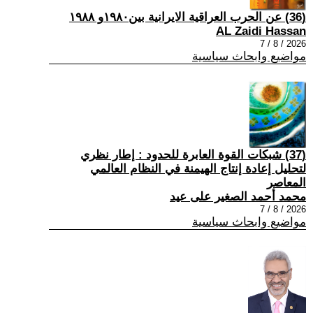
(36) عن الحرب العراقية الايرانية بين١٩٨٠و ١٩٨٨
AL Zaidi Hassan
2026 / 8 / 7
مواضيع وابحاث سياسية
(37) شبكات القوة العابرة للحدود : إطار نظري
لتحليل إعادة إنتاج الهيمنة في النظام العالمي
المعاصر
محمد أحمد الصغير على عيد
2026 / 8 / 7
مواضيع وابحاث سياسية