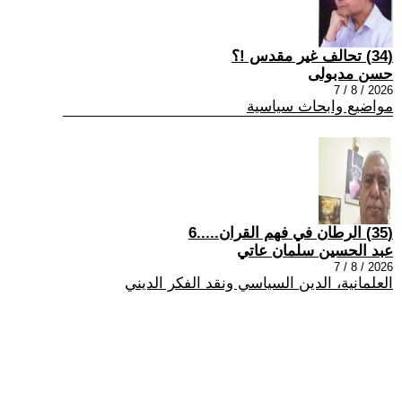
(34) تحالف غير مقدس !؟
حسن مدبولى
2026 / 8 / 7
مواضيع وابحاث سياسية
(35) الرطان في فهم القران.....6
عبد الحسين سلمان عاتي
2026 / 8 / 7
العلمانية، الدين السياسي ونقد الفكر الديني