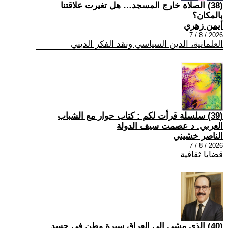
(38) الصلاة خارج المسجد… هل تغيرت علاقتنا
بالمكان؟
أيمن زهري
2026 / 8 / 7
العلمانية، الدين السياسي ونقد الفكر الديني
(39) سلسلة قرأت لكم : كتاب حوار مع الشباب
العربي. د عصمت سيف الدولة
الناصر خشيني
2026 / 8 / 7
قضايا ثقافية
(40) الذي مشى إلى العراق سيرة وطن في جسد