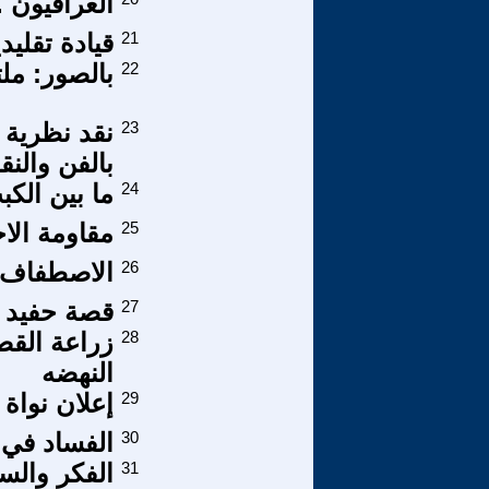
العراقيّون .
21
قيادة تقلي
22
بالصور: مل
23
نقد نظرية ا
بالفن والنق
24
ما بين الكب
25
مقاومة الاح
26
الاصطفاف ا
27
قصة حفيد ما
28
زراعة الق
النهضه
29
إعلان نواة ال
30
الفساد في م
31
الفكر والس