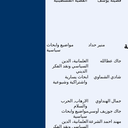
فضيلة يوسف
القضية الفلسطينية
ة
منير حداد
مواضيع وابحاث
سياسية
جاك عطالله
العلمانية، الدين
السياسي ونقد الفكر
الديني
شادي الشماوي
ابحاث يسارية
واشتراكية وشيوعية
جمال الهنداوي
الارهاب, الحرب
والسلام
جاك جوزيف أوسي
مواضيع وابحاث
سياسية
مهند احمد الشرعة
العلمانية، الدين
السياسي ونقد الفكر