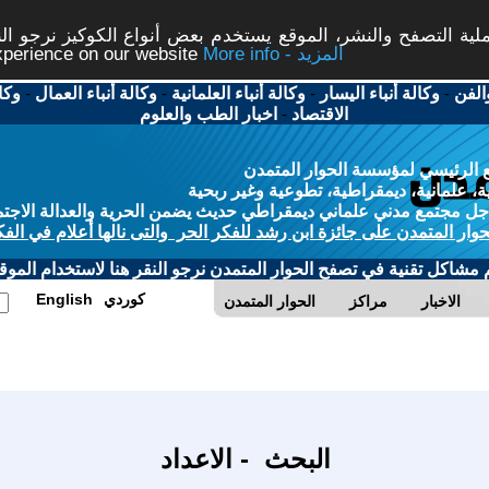
ة التصفح والنشر، الموقع يستخدم بعض أنواع الكوكيز نرجو النق
More info - المزيد
experience on our website
الفن
-
وكالة أنباء اليسار
-
وكالة أنباء العلمانية
-
وكالة أنباء العمال
-
وكا
الاقتصاد
-
اخبار الطب والعلوم
 الرئيسي لمؤسسة الحوار المتمدن
، علمانية، ديمقراطية، تطوعية وغير ربحية
ل مجتمع مدني علماني ديمقراطي حديث يضمن الحرية والعدالة الاجتم
حوار المتمدن على جائزة ابن رشد للفكر الحر والتى نالها أعلام في الفك
م مشاكل تقنية في تصفح الحوار المتمدن نرجو النقر هنا لاستخدام الموقع
كوردي
English
الاخبار
مراكز
الحوار المتمدن
البحث - الاعداد