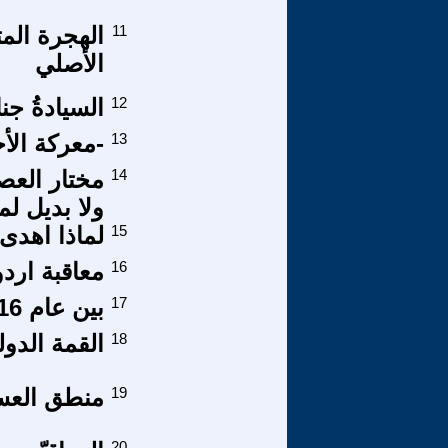
11
الهجرة الم
الأصلي
12
السيادةُ جناز
13
-معركة الأ
14
مختار العص
ولا بديل ل
15
لماذا اهدى
16
معاقبة اردو
17
بين عام 1916 وعام 2016
18
القمة الدول
19
منطق العس
20