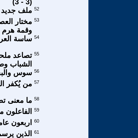
(3 - 3)
52
ملف جديد ل
53
مختار العص
وقمة هرم ال
54
ساسة العرا
55
تصاعد ملح
الشباب وط
56
سوس والب
57
من يُكفر ا
58
ما معنى تطو
59
الفاعلون من
60
اربعون عاما
61
الذين يرسم