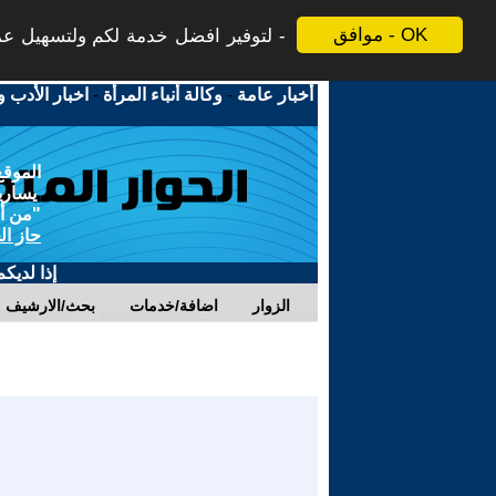
موافق - OK
لتوفير افضل خدمة لكم ولتسهيل عملي
أخبار عامة
-
وكالة أنباء المرأة
-
اخبار الأدب و
الموقع
يسارية
"من أج
حاز ال
إذا لديك
الزوار
اضافة/خدمات
بحث/الارشيف