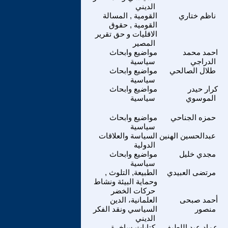
الديني
ناظم ختاري
القومية , المسالة
القومية , حقوق
الاقليات و حق تقرير
المصير
احمد محمد
مواضيع وابحاث
الدراجي
سياسية
طلال الصالحي
مواضيع وابحاث
سياسية
كرار حيدر
مواضيع وابحاث
الموسوي
سياسية
حمزه الجناحي
مواضيع وابحاث
سياسية
عبدالحسين الهنين
السياسة والعلاقات
الدولية
مجدي خليل
مواضيع وابحاث
سياسية
مرتضى العبيدي
الطبيعة, التلوث ,
وحماية البيئة ونشاط
حركات الخضر
أحمد صبحى
العلمانية، الدين
منصور
السياسي ونقد الفكر
الديني
عماد عبد اللطيف
كتابات ساخرة