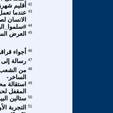
42
أقليم شهرزو
43
عندما تعمل
الانسان لص
44
#سلموا_الب
45
العرض السي
46
أجواء قراق
47
رسالة إلى 
48
من الشعب ا
الساخر-
49
استقالة مح
المقفل لح
50
ستالين الب
51
التجربة ال