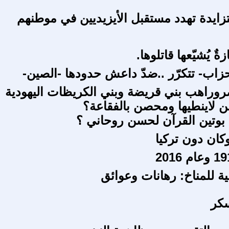
تزايدة تهدد مستقبل الأيزيديين في موطنهم
ةٌ يُشيّعها قاتلوها.
حزاب- تتكرّر ..ضدّ داعش حدودها -الصين-
روراهب بني قريضة وبني الكريظات اليهودية
من لاينطيها ومحصن بالفقاعة؟
 بوتين القرآن لحسن روحاني ؟
كان دون تركيا
ية للمناخ: رهانات وعوائق
كر