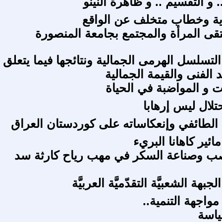
. و التقسيم .. و ظاهرة النينو
دية وخطاب متخلف عن الواقع
تقى المرأة والمجتمع بجامعة المنصورة
لتسلسل الهرمى الجمالية ونتائجها فيما يتعلق
د الفنى والقيمة الجمالية
ت و المواضبة في الحياة
تلال ليس إرهابا
لطائفي وإنعكاساته على كوردستان العراق
ئير كاهانا البريء
صب وصناعة السكر في مهب رياح كارثة سد
جبهة الشعبيَّة التقدّميَّة العربيَّة
واجهة التنمية..
ياسة