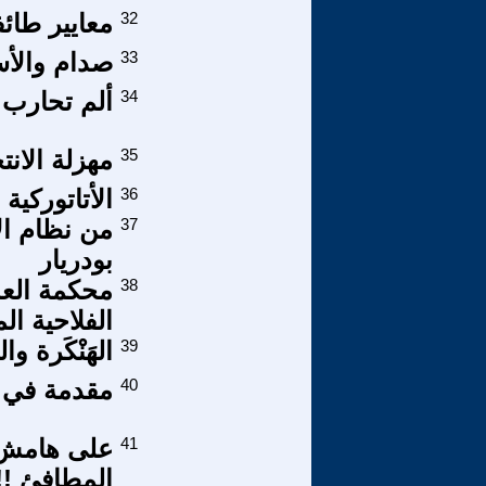
32
معايير طائف
33
صدام والأسد
34
ألم تحارب 
35
مهزلة الانت
36
الأتاتوركية ا
37
من نظام ال
بودريار
38
محكمة العدل
الفلاحية ال
39
الهَنْكَرة وال
40
مقدمة في ظه
41
على هامش 
المطافئ !!