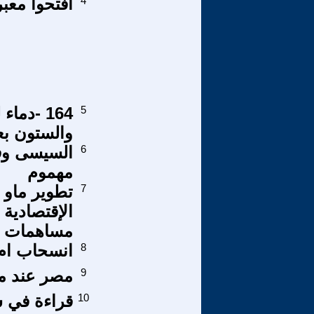
4
افتحوا معبر
5
164 -دم
والستون بعد
6
السيسى وف
مهموم
7
تطوير ماو 
الإقتصادية 
مساهمات ما
8
انسحاب ام 
9
مصر عند م
10
قراءة في س