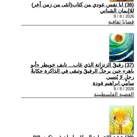
(36) ايا نفس عودي من كتاب(انثى من زمن آخر)
للاإيمان الشباني
2026 / 8 / 8
قضايا ثقافية
(37) رفيقُ الزنزانة الذي غاب... نايف خويطر «أبو
باهر» حين يرحلُ الرفيقُ وتبقى في الذاكرة حكايةُ
رجلٍ لا يُنسى
سامي ابراهيم فودة
2026 / 8 / 8
القضية الفلسطينية