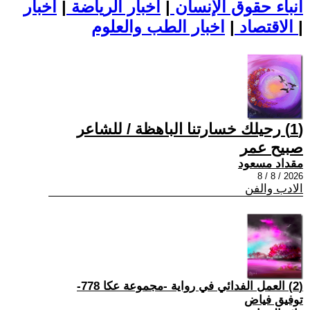
أنباء حقوق الإنسان
|
اخبار الرياضة
|
اخبار
|
اخبار الطب والعلوم
الاقتصاد
|
(1) رحيلك خسارتنا الباهظة / للشاعر
صبيح عمر
مقداد مسعود
2026 / 8 / 8
الادب والفن
(2) العمل الفدائي في رواية -مجموعة عكا 778-
توفيق فياض