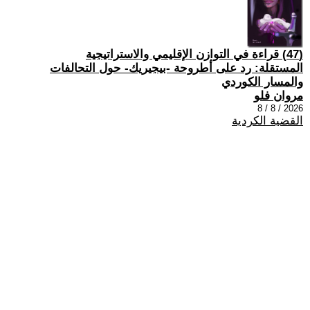
(47) قراءة في التوازن الإقليمي والاستراتيجية
المستقلة: رد على أطروحة -بيجيريك- حول التحالفات
والمسار الكوردي
مروان فلو
2026 / 8 / 8
القضية الكردية