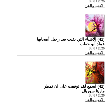
2026 / 8 / 8
الادب والفن
(41) الأشياء التي بقيت بعد رحيل أصحابها
عماد أبو حطب
2026 / 8 / 8
الادب والفن
(42) اسمع لقد توقفت على ان تمطر
مارينا سوريال
2026 / 8 / 8
الادب والفن