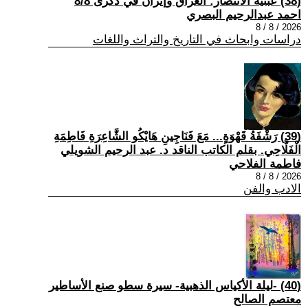
(38) عبثية الانتصار: العراق وإيران في ذكرى 8/8
احمد عبدالرحيم البصري
2026 / 8 / 8
دراسات وابحاث في التاريخ والتراث واللغات
(39) رَشْفَةُ قَهْوَةٍ... مَعَ فَنَاجِينِ هَايْكُو الشَّاعِرَةِ فَاطِمَةِ
الْفَلَّاحِي. بقلم الكاتب الناقد د. عبد الرحيم الشويلي
فاطمة الفلاحي
2026 / 8 / 8
الادب والفن
(40) -ليلة الأكياس الذهبية- سيرة سطو صنع الأساطير
معتصم الصالح