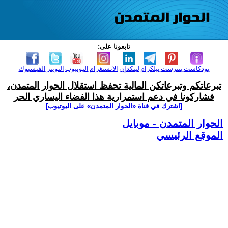
تابعونا على:
بودكاست
بنترست
تيلكرام
لينكدإن
الانستغرام
اليوتيوب
التويتر
الفيسبوك
تبرعاتكم وتبرعاتكن المالية تحفظ استقلال الحوار المتمدن،
فشاركونا في دعم استمرارية هذا الفضاء اليساري الحر
[اشترك في قناة ‫«الحوار المتمدن» على اليوتيوب]
الحوار المتمدن - موبايل
الموقع الرئيسي