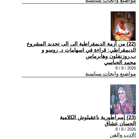
مواضيع وابحاث سياسية
(22) من أزمة الديمقراطية الى الى تجديد المشروع
الديمقراطي: قراءة في اسهامات د. روسو و
ب.روزنفلون وهابرماس
محمد الحباسي
2026 / 8 / 8
مواضيع وابحاث سياسية
(23) إمبراطورية باعقيلوش الكلامية
الحسان عشاق
2026 / 8 / 8
الادب والفن