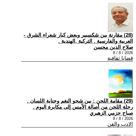
(28) مقارنة بين شكسبير وبعض كبار شعراء الشرق -
العربية والفارسية , التركية ,الهندية .
صلاح الدين محسن
2026 / 8 / 8
قضايا ثقافية
(29) مقامة اللحن : بين شجو النغم وجناية اللسان ,
رحلة اللحن من أصالة الأمس إلى مكابرة اليوم .
صباح حزمي الزهيري
2026 / 8 / 8
الادب والفن