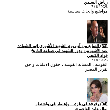
رياض السندي
2026 / 8 / 7
مواضيع وابحاث سياسية
(33) السابع من آب يوم الشهيد الأشوري قيم الشهادة
عند الأشوريين ودور الشهيد في صناعة التاريخ
فواد الكنجي
2026 / 8 / 7
القومية , المسالة القومية , حقوق الاقليات و حق
تقرير المصير
(34) رفرفة في غزة... وإعصار في واشنطن
نوال عايد الفاعوري