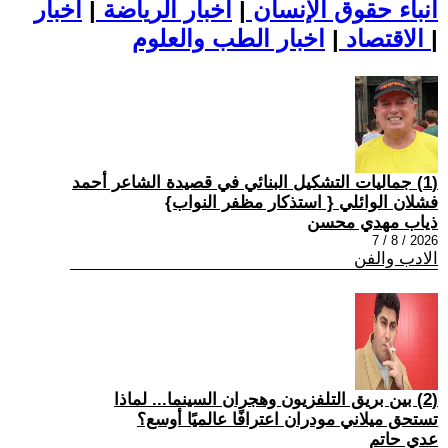
أنباء حقوق الإنسان
|
اخبار الرياضة
|
اخبار
|
اخبار الطب والعلوم
الاقتصاد
|
(1) جماليات التشكيل البنائي في قصيدة الشاعر أحمد
فشلان الوائلي { استذكار مظفر النواب}
ذياب مهدي محسن
2026 / 8 / 7
الادب والفن
(2) بين بريق التلفزيون وهجران السينما... لماذا
تستحق ميلاني مودران اعترافًا عالميًا أوسع؟
عدي حاتم