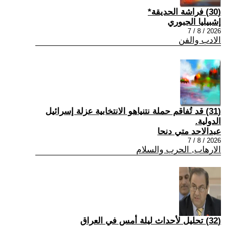
(30) فراشة الحديقة*
إشبيليا الجبوري
2026 / 8 / 7
الادب والفن
(31) قد تُفاقم حملة نتنياهو الانتخابية عزلة إسرائيل
الدولية.
عبدالاحد متي دنحا
2026 / 8 / 7
الارهاب, الحرب والسلام
(32) تحليل لأحداث ليلة أمس في العراق