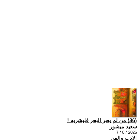
(36) من لم يعبر البحر فليشربه !
سعيد مبشور
2026 / 8 / 7
الادب والفن