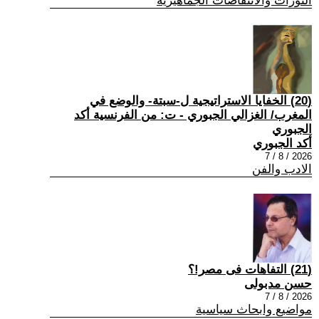
الثورات والانتفاضات الجماهيرية
(20) الخفايا الاستراتيجية ل-سبتة- والوضع في
المغرب/ الغزالي الجبوري - ت: من الفرنسية أكد
الجبوري
أكد الجبوري
2026 / 8 / 7
الادب والفن
(21) التفاهات فى مصر!؟
حسن مدبولى
2026 / 8 / 7
مواضيع وابحاث سياسية