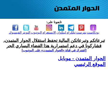
تابعونا على:
بودكاست
بنترست
تيلكرام
لينكدإن
الانستغرام
اليوتيوب
التويتر
الفيسبوك
تبرعاتكم وتبرعاتكن المالية تحفظ استقلال الحوار المتمدن،
فشاركونا في دعم استمرارية هذا الفضاء اليساري الحر
[اشترك في قناة ‫«الحوار المتمدن» على اليوتيوب]
الحوار المتمدن - موبايل
الموقع الرئيسي