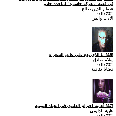
في قصة “معركة خاسرة” لماجدة جادو
عصام الدين صالح
2026 / 8 / 7
الادب والفن
(46) ما الذي يقع على عاتق الشعراء
سلام صادق
2026 / 8 / 7
قضايا ثقافية
(47) أهمية احترام القانون في الحياة اليومية
ظبية الدليمي
2026 / 8 / 7