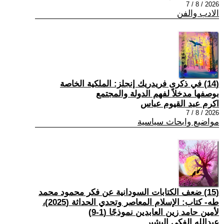
2026 / 8 / 7
الادب والفن
(14) في ذكرى فريدريك إنجلز: الملكية الخاصة
بوصفها مدخلاً لفهم الدولة والمجتمع
اكرم عبد القيوم عباس
2026 / 8 / 7
مواضيع وابحاث سياسية
(15) ضعف الكتابات السودانية عن فكر محمود محمد
طه- كتاب: الإسلام المعاصر وتحدي الحداثة (2025)،
لأمين حامد زين العابدين نموذجًا (1-9)
عبدالله الفكي البشير