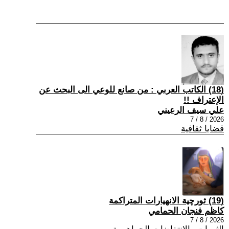
(18) الكاتب العربي : من صانع للوعي الى البحث عن
الإعتراف !!
علي سيف الرعيني
2026 / 8 / 7
قضايا ثقافية
(19) ثورچية الانهيارات المتراكمة
كاظم فنجان الحمامي
2026 / 8 / 7