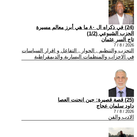
(24) في ذكراه ال ٨٠ ما هي أبرز معالم مسيرة
الحزب الشيوعي (1/2)
تاج السر عثمان
2026 / 8 / 7
التحزب والتنظيم , الحوار , التفاعل و اقرار السياسات
في الاحزاب والمنظمات اليسارية والديمقراطية
(25) قصة قصيرة: حين انحنت العصا
داود سلمان عجاج
2026 / 8 / 7
الادب والفن