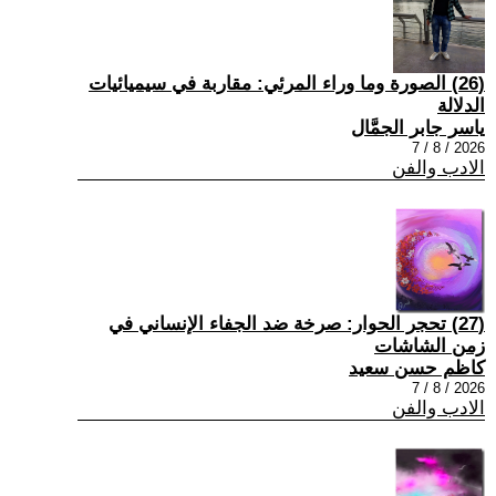
(26) الصورة وما وراء المرئي: مقاربة في سيميائيات
الدلالة
ياسر جابر الجمَّال
2026 / 8 / 7
الادب والفن
(27) تحجر الحوار: صرخة ضد الجفاء الإنساني في
زمن الشاشات
كاظم حسن سعيد
2026 / 8 / 7
الادب والفن