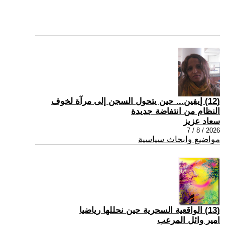
(12) إيفين... حين يتحول السجن إلى مرآة لخوف
النظام من انتفاضة جديدة
سعاد عزيز
2026 / 8 / 7
مواضيع وابحاث سياسية
(13) الواقعية السحرية حين نحللها رياضيا
امير وائل المرعب