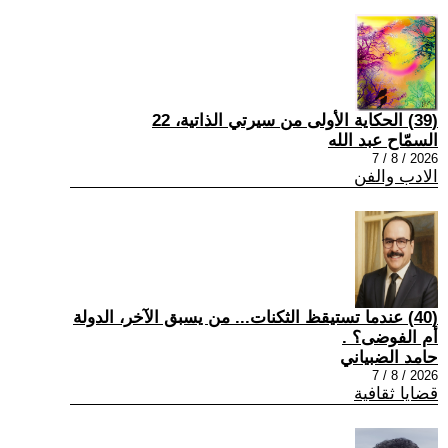
(39) الحكاية الأولى من سيرتي الذاتية، 22
السمّاح عبد الله
2026 / 8 / 7
الادب والفن
(40) عندما تستيقظ الثكنات... من يسبق الآخر، الدولة
أم الفوضى؟ .
حامد الضبياني
2026 / 8 / 7
قضايا ثقافية