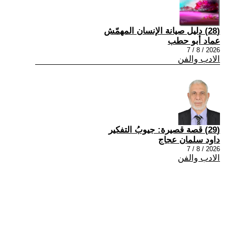
(28) دليل صيانة الإنسان المهمّش
عماد أبو حطب
2026 / 8 / 7
الادب والفن
(29) قصة قصيرة: جيوبُ التفكير
داود سلمان عجاج
2026 / 8 / 7
الادب والفن