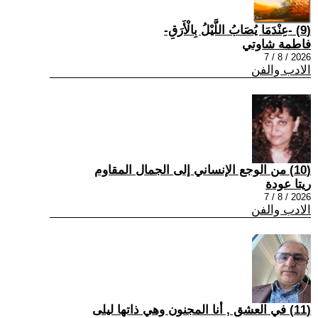
(9) -عِنْدَمَا يُصَابُ اللَّيْلُ بِالْأَرَقِ-
فاطمة شاوتي
2026 / 8 / 7
الادب والفن
(10) من الوجع الإنساني إلى الجمال المقاوم
ريتا عودة
2026 / 8 / 7
الادب والفن
(11) في العشق , أنا المجنون وهي ذاتها ليلى