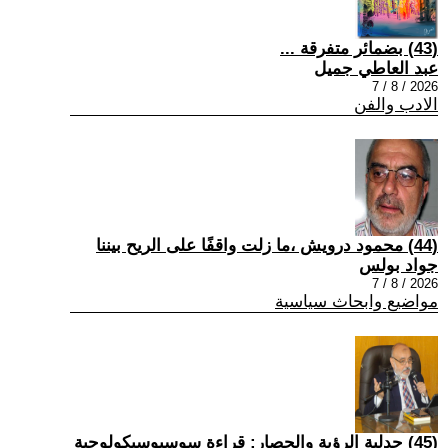
(43) بضمائر متفرقة ...
عبد العاطي جميل
2026 / 8 / 7
الادب والفن
(44) محمود درويش ،ما زلت واقفًا على الريح بيننا
جواد بولس
2026 / 8 / 7
مواضيع وابحاث سياسية
(45) جدلية الرؤية والحصار: قراءة سوسيوسيكولوجية