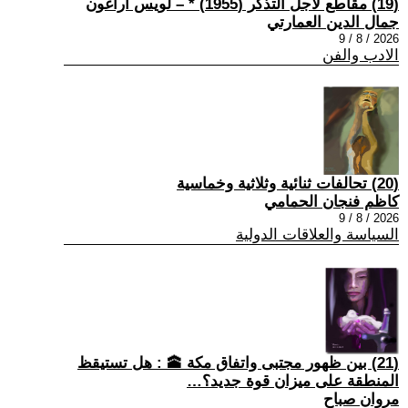
(19) مقاطع لأجل التذكر (1955) * – لويس أراغون
جمال الدين العمارتي
2026 / 8 / 9
الادب والفن
(20) تحالفات ثنائية وثلاثية وخماسية
كاظم فنجان الحمامي
2026 / 8 / 9
السياسة والعلاقات الدولية
(21) بين ظهور مجتبى واتفاق مكة 🕋 : هل تستيقظ
المنطقة على ميزان قوة جديد؟…
مروان صباح