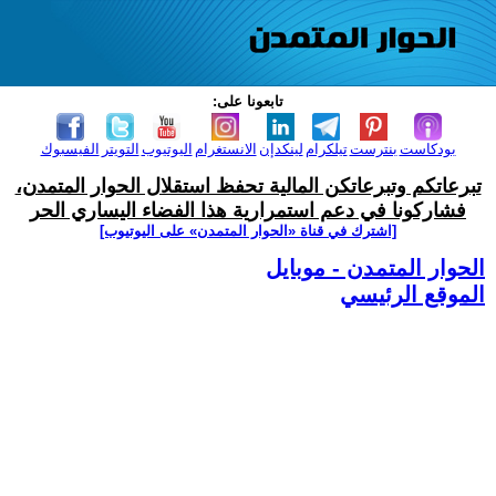
تابعونا على:
بودكاست
بنترست
تيلكرام
لينكدإن
الانستغرام
اليوتيوب
التويتر
الفيسبوك
تبرعاتكم وتبرعاتكن المالية تحفظ استقلال الحوار المتمدن،
فشاركونا في دعم استمرارية هذا الفضاء اليساري الحر
[اشترك في قناة ‫«الحوار المتمدن» على اليوتيوب]
الحوار المتمدن - موبايل
الموقع الرئيسي