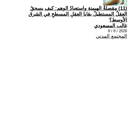
(11) مِقصلةُ الهيمنةِ واستعبادُ الوهم: كيف يسحقُ
العقلُ المستطيلُ بقايا العقلِ المسطحِ في الشرق
الأوسط؟
غالب المسعودي
2026 / 8 / 9
المجتمع المدني