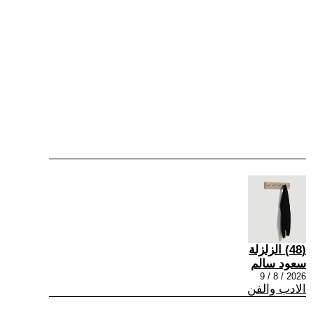
(48) الزلزلة
سعود سالم
2026 / 8 / 9
الادب والفن