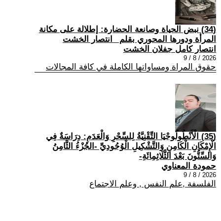
(34) نبض الحياة وصانعة الحضارة: إطلالة على مكانة
المرأة ودورها المحوري بقلم _انتصار الخشت
انتصار كامل جفلان الخشت
2026 / 8 / 9
حقوق المراة ومساواتها الكاملة في كافة المجالات
(35) الْأَنْطُولُوجْيَا التِّقْنِيَّةُ لِلسِّحْرِ وَالْعَدَمِ: دِرَاسَةٌ فِي
الْإِمْكَانِ الْكَامِنِ وَالتَّشْكِيلِ الْوُجُودِيِّ -الجُزْءُ الثَّامِنُ
وَالسِّتُّونَ بَعْدَ الثَّلَاثِمِائَةِ-
حمودة المعناوي
2026 / 8 / 9
الفلسفة ,علم النفس , وعلم الاجتماع