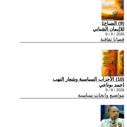
(9) الضياع1
للاإيمان الشباني
2026 / 8 / 9
قضايا ثقافية
(10) الأحزاب السياسية وشعار النهب
احمد بوناجي
2026 / 8 / 9
مواضيع وابحاث سياسية