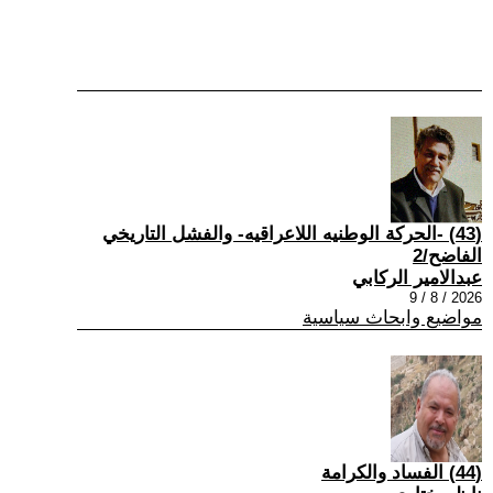
(43) -الحركة الوطنيه اللاعراقيه- والفشل التاريخي
الفاضح/2
عبدالامير الركابي
2026 / 8 / 9
مواضيع وابحاث سياسية
(44) الفساد والكرامة