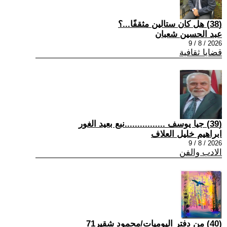
(38) هل كان ستالين مثقفًا...؟
عبد الحسين شعبان
2026 / 8 / 9
قضايا ثقافية
(39) جيا يوسف ................نبع بعيد الغور
ابراهيم خليل العلاف
2026 / 8 / 9
الادب والفن
(40) من دفتر اليوميات/محمود شقير71