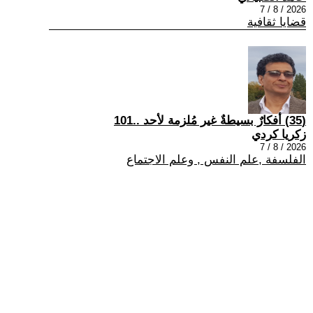
2026 / 8 / 7
قضايا ثقافية
(35) أفكارٌ بسيطةٌ غير مُلزمة لأحد ..101
زكريا كردي
2026 / 8 / 7
الفلسفة ,علم النفس , وعلم الاجتماع