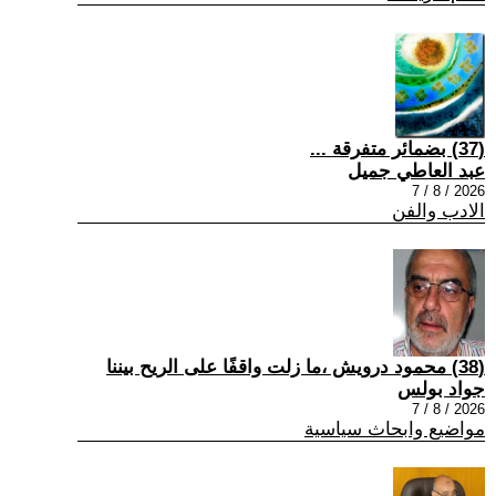
(37) بضمائر متفرقة ...
عبد العاطي جميل
2026 / 8 / 7
الادب والفن
(38) محمود درويش ،ما زلت واقفًا على الريح بيننا
جواد بولس
2026 / 8 / 7
مواضيع وابحاث سياسية