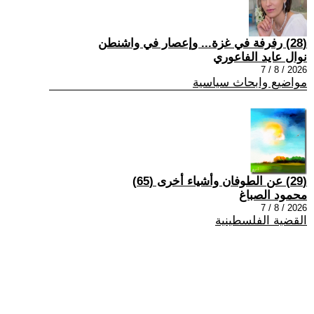
(28) رفرفة في غزة... وإعصار في واشنطن
نوال عايد الفاعوري
2026 / 8 / 7
مواضيع وابحاث سياسية
(29) عن الطوفان وأشياء أخرى (65)
محمود الصباغ
2026 / 8 / 7
القضية الفلسطينية