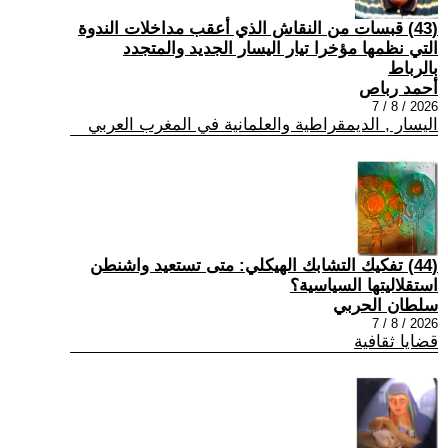
(43) قبسات من النقاش الذي أعقب مداخلات الندوة
التي نظمها مؤخرا تيار اليسار الجديد والمتجدد
بالرباط
أحمد رباص
2026 / 8 / 7
اليسار , الديمقراطية والعلمانية في المغرب العربي
(44) تفكيك التشابك الهيكلي: متى تستعيد واشنطن
استقلاليتها السياسية؟
سلطان الحربي
2026 / 8 / 7
قضايا ثقافية