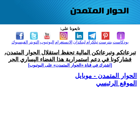
تابعونا على:
بودكاست
بنترست
تيلكرام
لينكدإن
الانستغرام
اليوتيوب
التويتر
الفيسبوك
تبرعاتكم وتبرعاتكن المالية تحفظ استقلال الحوار المتمدن،
فشاركونا في دعم استمرارية هذا الفضاء اليساري الحر
[اشترك في قناة ‫«الحوار المتمدن» على اليوتيوب]
الحوار المتمدن - موبايل
الموقع الرئيسي