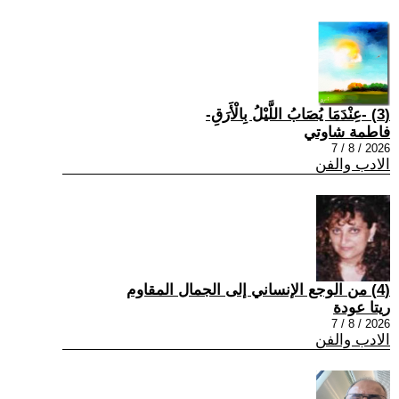
(3) -عِنْدَمَا يُصَابُ اللَّيْلُ بِالْأَرَقِ-
فاطمة شاوتي
2026 / 8 / 7
الادب والفن
(4) من الوجع الإنساني إلى الجمال المقاوم
ريتا عودة
2026 / 8 / 7
الادب والفن