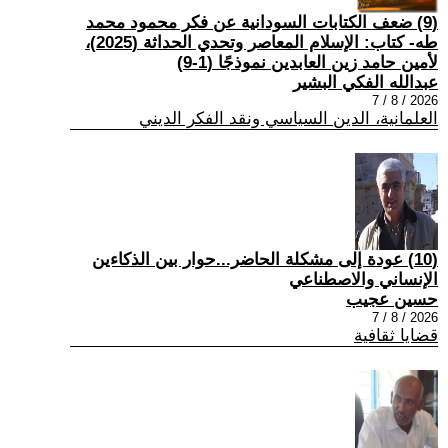
(9) ضعف الكتابات السودانية عن فكر محمود محمد
طه- كتاب: الإسلام المعاصر وتحدي الحداثة (2025)،
لأمين حامد زين العابدين نموذجًا (1-9)
عبدالله الفكي البشير
2026 / 8 / 7
العلمانية، الدين السياسي ونقد الفكر الديني
(10) عودة إلى مشكلة الحاضر...حوار بين الذكاءين
الإنساني والاصطناعي
حسين عجيب
2026 / 8 / 7
قضايا ثقافية