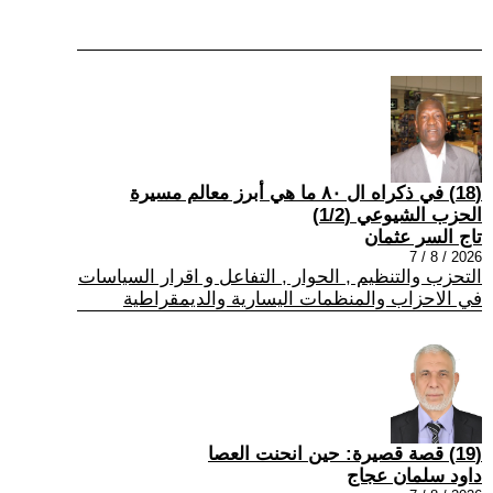
(18) في ذكراه ال ٨٠ ما هي أبرز معالم مسيرة
الحزب الشيوعي (1/2)
تاج السر عثمان
2026 / 8 / 7
التحزب والتنظيم , الحوار , التفاعل و اقرار السياسات
في الاحزاب والمنظمات اليسارية والديمقراطية
(19) قصة قصيرة: حين انحنت العصا
داود سلمان عجاج