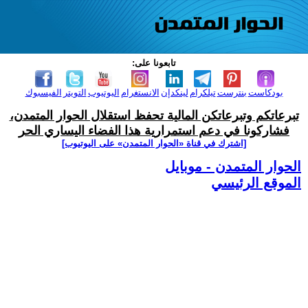
تابعونا على:
بودكاست
بنترست
تيلكرام
لينكدإن
الانستغرام
اليوتيوب
التويتر
الفيسبوك
تبرعاتكم وتبرعاتكن المالية تحفظ استقلال الحوار المتمدن،
فشاركونا في دعم استمرارية هذا الفضاء اليساري الحر
[اشترك في قناة ‫«الحوار المتمدن» على اليوتيوب]
الحوار المتمدن - موبايل
الموقع الرئيسي