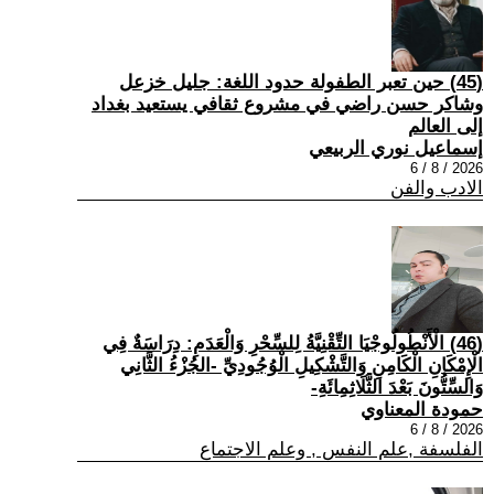
(45) حين تعبر الطفولة حدود اللغة: جليل خزعل
وشاكر حسن راضي في مشروع ثقافي يستعيد بغداد
إلى العالم
إسماعيل نوري الربيعي
2026 / 8 / 6
الادب والفن
(46) الْأَنْطُولُوجْيَا التِّقْنِيَّةُ لِلسِّحْرِ وَالْعَدَمِ: دِرَاسَةٌ فِي
الْإِمْكَانِ الْكَامِنِ وَالتَّشْكِيلِ الْوُجُودِيِّ -الجُزْءُ الثَّانِي
وَالسِّتُّونَ بَعْدَ الثَّلَاثِمِائَةِ-
حمودة المعناوي
2026 / 8 / 6
الفلسفة ,علم النفس , وعلم الاجتماع