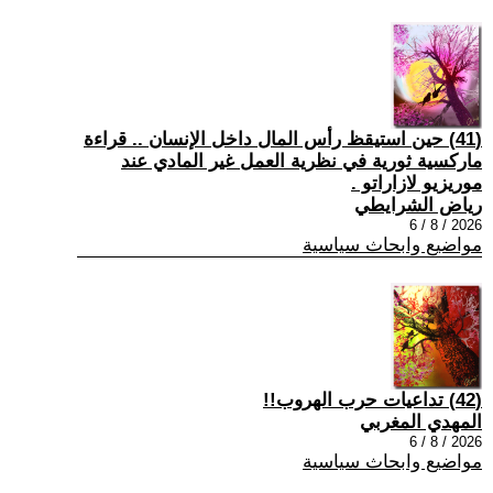
(41) حين استيقظ رأس المال داخل الإنسان .. قراءة
ماركسية ثورية في نظرية العمل غير المادي عند
موريزيو لازاراتو .
رياض الشرايطي
2026 / 8 / 6
مواضيع وابحاث سياسية
(42) تداعيات حرب الهروب!!
المهدي المغربي
2026 / 8 / 6
مواضيع وابحاث سياسية