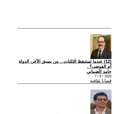
(12) عندما تستيقظ الثكنات... من يسبق الآخر، الدولة
أم الفوضى؟ .
حامد الضبياني
2026 / 8 / 7
قضايا ثقافية