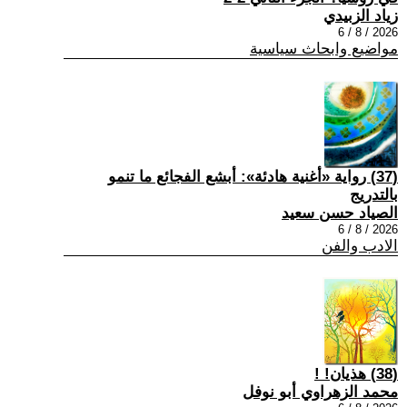
زياد الزبيدي
2026 / 8 / 6
مواضيع وابحاث سياسية
(37) رواية «أغنية هادئة»: أبشع الفجائع ما تنمو
بالتدريج
الصياد حسن سعيد
2026 / 8 / 6
الادب والفن
(38) هذيان! !
محمد الزهراوي أبو نوفل