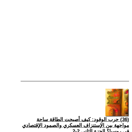
(36) حرب الوقود: كيف أصبحت الطاقة ساحة
مواجهة بين الإستنزاف العسكري والصمود الإقتصادي
في روسيا؟ الجزء الثاني 2-2