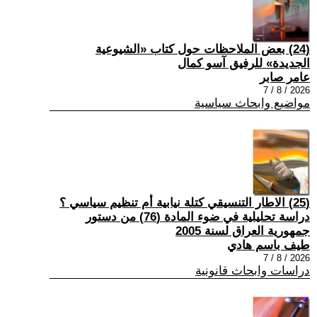
(24) بعض الملاحظات حول كتاب «الشيوعية
الجديدة» للرفيق آسو كمال
عامر صابر
2026 / 8 / 7
مواضيع وابحاث سياسية
(25) الاطار التنسيقي كتلة نيابية أم تنظيم سياسي ؟
دراسة تحليلية في ضوء المادة (76) من دستور
جمهورية العراق لسنة 2005
طيف باسم هادي
2026 / 8 / 7
دراسات وابحاث قانونية