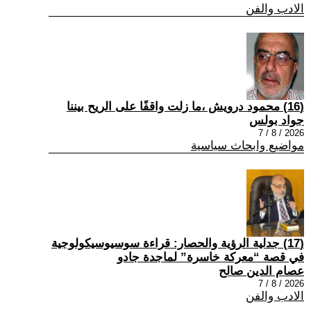
الادب والفن
(16) محمود درويش ،ما زلت واقفًا على الريح بيننا
جواد بولس
2026 / 8 / 7
مواضيع وابحاث سياسية
(17) جدلية الرؤية والحصار: قراءة سوسيوسيكولوجية
في قصة “معركة خاسرة” لماجدة جادو
عصام الدين صالح
2026 / 8 / 7
الادب والفن