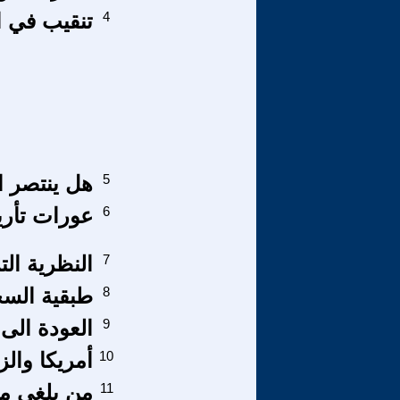
4
تنقيب في ال
5
هل ينتصر ا
6
عورات تأريخ
7
النظرية الت
8
طبقية السجا
9
العودة الى
10
أمريكا والز
11
من يلغي من