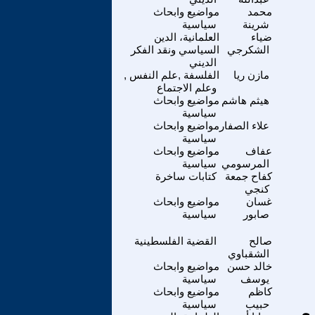
محمد
مواضيع وابحاث
شرينة
سياسية
ضياء
العلمانية، الدين
الشكرجي
السياسي ونقد الفكر
الديني
مازن ريا
الفلسفة ,علم النفس ,
وعلم الاجتماع
هيثم هاشم
مواضيع وابحاث
سياسية
علاء الصفار
مواضيع وابحاث
سياسية
عفاف
مواضيع وابحاث
المرسومي
سياسية
كفاح جمعة
كتابات ساخرة
كنجي
غسان
مواضيع وابحاث
صابور
سياسية
صالح
القضية الفلسطينية
الشقباوي
خالد حسن
مواضيع وابحاث
يوسف
سياسية
كاظم
مواضيع وابحاث
حبيب
سياسية