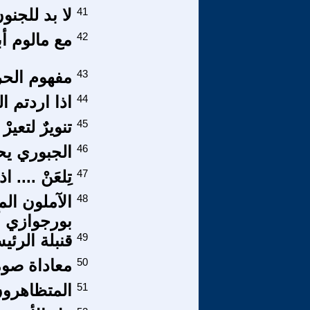
41
لا بد للجنو
42
مع مالوم أب
43
مفهوم الحر
44
اذا اردتم 
45
تنويرٌ لتعير
46
الجبوري يح
47
تِلعَنْ ...
48
الآملون ال
بورجوازي أ
49
قنبلة الرئي
50
معاداة صوم
51
المتظاهرون 