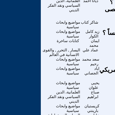
؟
ديانا أحمد
العلمانية، الدين
السياسي ونقد الفكر
قصى
الديني
شاكر كتاب
مواضيع وابحاث
سياسية
اً ؟
زيد كامل
مواضيع وابحاث
الكوار
سياسية
ايمان
كتابات ساخرة
محمد
عماد علي
اليسار , التحرر , والقوى
الانسانية في العالم
سعد محمد
مواضيع وابحاث
رحيم
سياسية
مريكي
اياد
مواضيع وابحاث
الجصاني
سياسية
يحيى
مواضيع وابحاث
علوان
سياسية
صباح
العلمانية، الدين
ابراهيم
السياسي ونقد الفكر
الديني
كريستيان
مواضيع وابحاث
بارينتي
سياسية