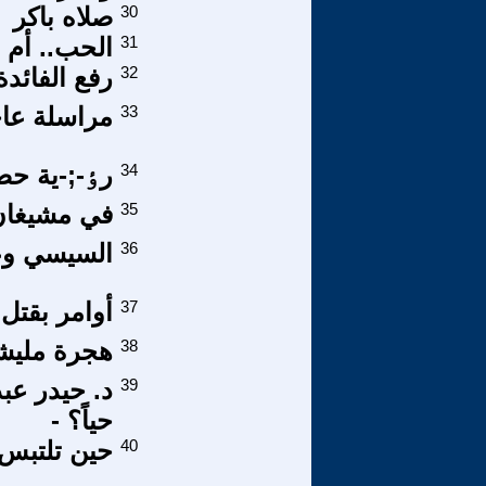
30
صلاه باكر
31
الحب.. أم 
32
رفع الفائد
33
مراسلة عاجل
34
رٶ-;-ية حصي
35
في مشيغان 
36
السيسي وعب
37
أوامر بقتل 
38
هجرة مليشي
39
د. حيدر عبد
حياً؟ -
40
حين تلتبس 