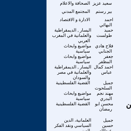
سعيد عزيز
الصحافة والاعلام
بير رستم
المجتمع المدني
احمد
الادارة و الاقتصاد
البهائي
حميد
اليسار , الديمقراطية
طولست
والعلمانية في المغرب
العربي
فلاح هادي
مواضيع وابحاث
الجنابي
سياسية
جعفر
مواضيع وابحاث
المظفر
سياسية
احمد كمال
اليسار , الديمقراطية
عباس
والعلمانية في مصر
والسودان
جميل
القضية الفلسطينية
السلحوت
مهند نجم
مواضيع وابحاث
البدري
سياسية
ن
محسن ابو
القضية الفلسطينية
رمضان
جميل
العلمانية، الدين
حسين
السياسي ونقد الفكر
عبدالله
الديني