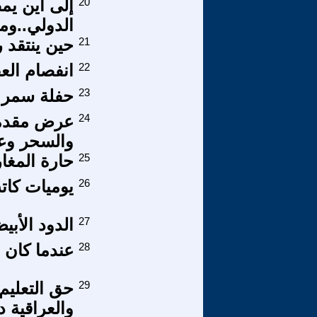
20
إلى أين يمض
الدولي..وما
21
حين ينتقد 
22
انفصام الع
23
حفلة سمر ل
24
والسحر وع
25
حارة المغار
26
يوميات كاتب
27
الدود الأبي
28
عندما كان ا
29
حق التعليم 
والعراقية د