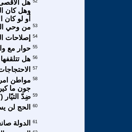
52
هل الأقصى
وهل كان ا
أو لو كان 
53
من وحي الم
54
إصلاحات ال
55
حوار مع وال
56
هل تتلقفها 
57
الاحتجاجات
58
مواطن امر
جون ما كين 
59
ضِدّ التيّار (7)
60
الحج لن يس
61
الدولة صانعة