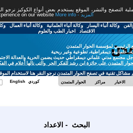
ة التصفح والنشر، الموقع يستخدم بعض أنواع الكوكيز نرجو النق
More info - المزيد
experience on our website
الفن
-
وكالة أنباء اليسار
-
وكالة أنباء العلمانية
-
وكالة أنباء العمال
-
وكا
الاقتصاد
-
اخبار الطب والعلوم
 الرئيسي لمؤسسة الحوار المتمدن
، علمانية، ديمقراطية، تطوعية وغير ربحية
ل مجتمع مدني علماني ديمقراطي حديث يضمن الحرية والعدالة الاجتم
حوار المتمدن على جائزة ابن رشد للفكر الحر والتى نالها أعلام في الفك
م مشاكل تقنية في تصفح الحوار المتمدن نرجو النقر هنا لاستخدام الموقع
كوردي
English
الاخبار
مراكز
الحوار المتمدن
البحث - الاعداد