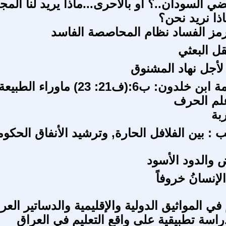
ي السودان..؟ أو بالأحرى...ماذا يريد لنا المج
ذا نريد نحن؟
رمز الفساد نظام المحاصصة الفاسد
قل البعثي
أجل نهاد المشنوق
عرض مقدمة ابن خلدون: ب6:(ف21: 23) ماوراء الطبيعة
لم الحرف
بة
 : بين الفلافل الحارة, وترشيد الأنفاق الحكو
ض والدود الأسود
لإنسانُ خروفاً
في المواثيق الدولية والإقليمية والدساتير العرب
راسة تطبيقية على واقع التعليم في العراق