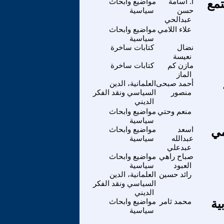
تمع
أ. أسامة
مواضيع وابحاث
حسن
سياسية
عبدالحي
علاء اللامي
مواضيع وابحاث
سياسية
نضال
كتابات ساخرة
نعيسة
مازن كم
كتابات ساخرة
الماز
أحمد صبحى
العلمانية، الدين
منصور
السياسي ونقد الفكر
الديني
منعم وحتي
مواضيع وابحاث
سياسية
مي
اسعد
مواضيع وابحاث
عبدالله
سياسية
عبدعلي
صباح راهي
مواضيع وابحاث
العبود
سياسية
رائد حسين
العلمانية، الدين
السياسي ونقد الفكر
الديني
ية
محمد ثامر
مواضيع وابحاث
سياسية