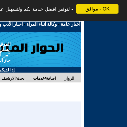
موافق - OK
لتوفير افضل خدمة لكم ولتسهيل عملي
أخبار عامة
-
وكالة أنباء المرأة
-
اخبار الأدب و
الموقع
يسارية
"من أج
حاز ال
إذا لديك
الزوار
اضافة/خدمات
بحث/الارشيف