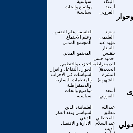
البكاء
سياسية
أسعد
مواضيع وابحاث
العزوني
سياسية
وحوار
سعيد
الفلسفة ,علم النفس ,
العليمى
وعلم الاجتماع
مؤيد عبد
المجتمع المدني
الستار
بلقيس
المجتمع المدني
حميد حسن
الديمقراطية
التحزب والتنظيم ,
الجديدة(
الحوار , التفاعل و اقرار
النشرة
السياسات في الاحزاب
الشهرية)
والمنظمات اليسارية
والديمقراطية
رى
أسعد
مواضيع وابحاث
العزوني
سياسية
عبدالله
العلمانية، الدين
مطلق
السياسي ونقد الفكر
القحطاني
الديني
عبد السلام
الادارة و الاقتصاد
أديب