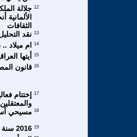
12
جلالة الملك
الألمانية أ
الثقافات
13
نقد التحلي
14
ام ميلاد ..
15
أيتها العر
16
قانون المص
17
إختتام فعا
والمعتقلين 
18
مسيحي أسلم
19
2016 سنة الاحتقان أم سنة تنفيذ إملاءات صندوق النقد الدولي