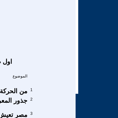
اول ص
الموضوع
1
من الحركة 
2
جذور المعر
3
مصر تعيش ا