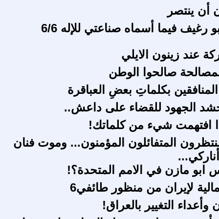
ن أن ينتصر
و رغيف فيما أسماه صناعتي للإله 6/6
كة عند زينون الايلي
المصالحة صالحوا الوطن
ْ المنافقين بكلماتِ بعضِ العباقرة
شد الجهود للقضاء على داعش..
. اذا افتهمت شيء من كلماتك!
منتظرون المتفائلون المؤمنون... وموت فنان
ناركي...
س ابو مازن في الامم المتحدة؟!
الية لإيران من منظور طائفي6
وأعداء التغيير بالعراق!