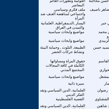
حسن محاجنة
العولمة وتطورات العالم
المعاصر
ضاهر ناصيف
ملف فكري وسياسي
واجتماعي لمناهضة العنف ضد
المرأة
جبر
اليسار ,الديمقراطية, العلمانية
والتمدن في العراق
ن محمد
مواضيع وابحاث سياسية
لزبيدي
مواضيع وابحاث سياسية
لسيد حسن
الطبيعة, التلوث , وحماية البيئة
ونشاط حركات الخضر
القاسم
حقوق المراة ومساواتها
الكاملة في كافة المجالات
لحواري
المجتمع المدني
لمشعل
مواضيع وابحاث سياسية
ار
سيرة ذاتية
رضوان
العلمانية، الدين السياسي ونقد
الفكر الديني
لشقباوي
القضية الفلسطينية
 شاهين
العلمانية، الدين السياسي ونقد