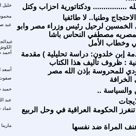
 ................ ودكتاتورية احزاب وكتل
خليل ا
احتجاج وطنيا.. لا طائفيا
محمود 
الخمسين لرحيل رئيس وزراء مصر وابو
عبد ص
لمصريه مصطفي النحاس باشا
ي وخطاب الأمل
عبدالح
الكوش
مة إبن خلدون: دراسة تحليلية ) مقدمة
أحمد 
نية : ظروف تأليف هذا الكتاب
هودي للمحروسة بإذن الله مصر
أسعد ا
 الخرافة
صفوت 
 والسياسة ..
حميد 
لايجات
عبد ال
تنغرز الحكومة العراقية في وحل الربيع
عماد 
نف المراة ضد نفسها
مارينا