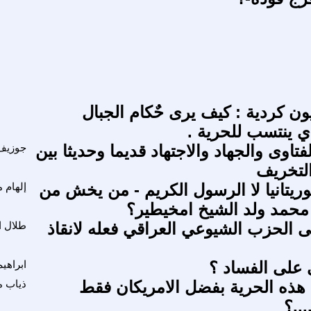
يون كردية : كيف يرى حٌكام الجبال
 ينتسب للحرية .
فتاوى والجهاد والاجتهاد قديما وحديثا بين
جوزيف
لتخريف
ريتانيا لا الرسول الكريم - من يخش من
إلهام م
 محمد ولد الشيخ امخيطير؟
 الحزب الشيوعي العراقي فعله لانقاذ
طلال ا
على الفساد ؟
ابراهي
ذه الحرية بفضل الامريكان فقط
ذياب 
...؟