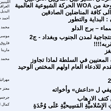
اللينيين
 الشيوعية العالمية
العراقي
الى كافة المناضلين الصادقين
البديل
: البداية والتطور
أحمد 
ماء – برج الدلو
محمد ز
تجاجية لمدن الجنوب وبغداد - ج2
موسى 
ُربه!!!!
فاروق 
غز
مارينا
 المعنيين في السلطة لماذا تجاوز
محمد ص
دم للادعاء العام اولهم المختص الوحيد
مهرائي
يفي ل «داعش» وأخواته
معتز ح
كتف الارهاب
جرجس 
تِ الإِسْلاميَّةِ المَسِيحيََّةِ عَلَى وُحْدَةِ
كمال ا