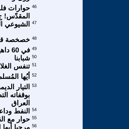
46
حوارات فلس
المقدّس! ج/2
47
الشيوعي ا
48
خصخصة قطا
49
في 60 داهية
50
شبابنا
51
تنفس الغلا
52
أيُها المُس
53
التيار الد
بوقفاته ال
العراق
54
النفط ودا
55
حوار مع ا
56
مرحبا أيها 