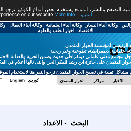
ة التصفح والنشر، الموقع يستخدم بعض أنواع الكوكيز نرجو النق
More info - المزيد
experience on our website
الفن
-
وكالة أنباء اليسار
-
وكالة أنباء العلمانية
-
وكالة أنباء العمال
-
وكا
الاقتصاد
-
اخبار الطب والعلوم
 الرئيسي لمؤسسة الحوار المتمدن
، علمانية، ديمقراطية، تطوعية وغير ربحية
ل مجتمع مدني علماني ديمقراطي حديث يضمن الحرية والعدالة الاجتم
حوار المتمدن على جائزة ابن رشد للفكر الحر والتى نالها أعلام في الفك
م مشاكل تقنية في تصفح الحوار المتمدن نرجو النقر هنا لاستخدام الموقع
كوردي
English
الاخبار
مراكز
الحوار المتمدن
البحث - الاعداد