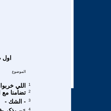
اول ص
الموضوع
1
اللي خربوا 
2
تضامنا مع ا
3
- الشك -
4
مَن يذكر -