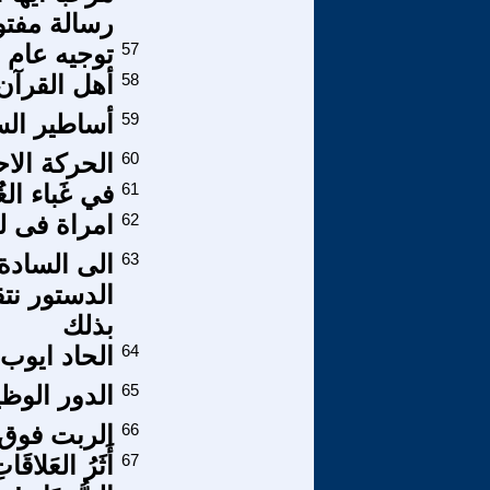
رسالة مفتوحة من WOA الحركة
57
توجيه عام 
58
أهل القرآن 
59
أساطير الس
60
الحركة الاح
61
في غَباء الغ
62
امراة فى ل
63
الى السادة
الدستور نتق
بذلك
64
الحاد ايوب2
65
الدور الوظ
66
الربت فوق 
67
أَثَرُ العَلاقَا