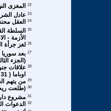
22
المغزى الن
23
عادل الشر
24
العقل محنة
25
السلطة القض
الأزمة - ال
26
لغز جرأة ا
27
بعد سوريا 
(الجزء الث
28
علاقات جنو
اوباما ( 31 – 31 )
29
من يتهم الغ
30
(طلعت ريح
31
مشروع دار 
32
الدعوات ال