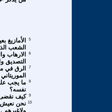
5
الأمازيغ بع
الشعب الذي
6
الارهاب وال
التصديق وا
7
الرق في مو
الموريتاني
8
ما يجب على
نفسه؟
9
كيف نقضى 
10
نحن نعيش ه
ولاغيرهم ..