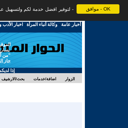
موافق - OK
لتوفير افضل خدمة لكم ولتسهيل عملي
أخبار عامة
-
وكالة أنباء المرأة
-
اخبار الأدب و
الموقع
يسارية
"من أج
حاز ال
إذا لديك
الزوار
اضافة/خدمات
بحث/الارشيف