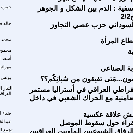
فية : الدم بين الشكل و الجوهر
حمزة 
2
لسوداني حزب عصي التجاوز
خالد 
ع المرأة
محمد 
محمود 
أسعد ا
بة الصناعى
مهرائي
لمون...مَتى تفيقون من سُباتِكُم؟؟
بولس 
يمقراطي العراقي في أستراليا مستمر
التيار 
العراق
تضامنية مع الحراك الشعبي في داخل
عش علاقة عكسية
ضياء ا
لقراء حول سقوط الموصل
عبدالخ
الرفاق الشيوعيين الماويين العراقيين
تجمع ا