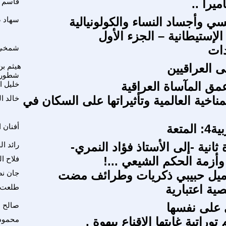
ميرا ..
قاسم 
ي وأجساد النساء والكولونيالية
سهاد 
 الإستيطانية – الجزء الأول
دات
شمخي 
ى العراقيين
هيثم ب
شطورو
ق المآساة العراقية
خليل ا
مناخية العالمية وتأثيراتها على السكان في
خالد ا
لمتعة
أفنان 
 ثانية -إلى الأستاذ فؤاد النمري-
رائد ا
وأزمة الحكم الشيعي ...!
فلاح ا
اميل حبيبي ذكريات وطرائف مضت
جان نص
ية اعتبارية
طلعت 
 على نفسها
صالح ا
وراتية غايتها الإقناع بيهوة .
محمود