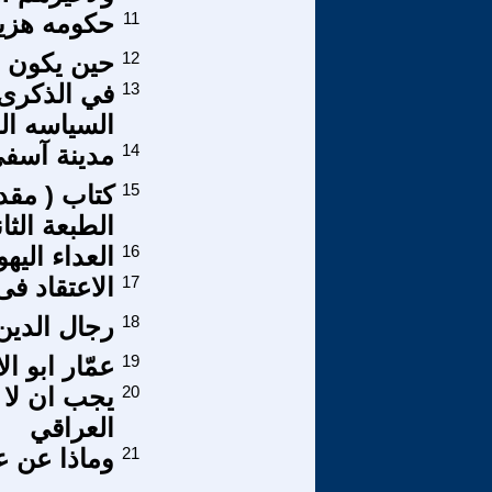
11
حكومه هزيله
12
حين يكون ال
13
في الذكرى 
السياسه ا
14
مدينة آسف
15
كتاب ( مقد
الطبعة الثا
16
العداء الي
17
الاعتقاد فى
18
رجال الدين
19
عمّار ابو ا
20
يجب ان لا 
العراقي
21
وماذا عن ع