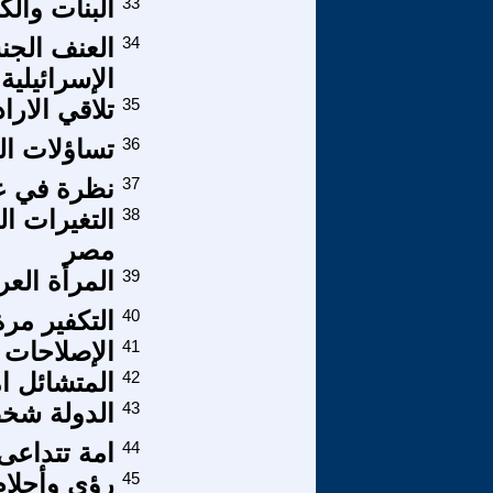
33
ألبنات والكا
34
العنف الجنس
الإسرائيلية
35
تلاقي الارا
36
تساؤلات ال
37
نظرة في عم
38
التغيرات ال
مصر
39
المرأة العربية4: ا
40
التكفير مرة
41
الإصلاحات 
42
المتشائل 
43
الدولة شخص
44
امة تتداعى
45
رؤى وأحلام ت