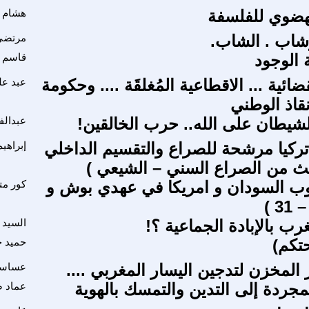
هضوي للفلسفة
هشام 
شاب . الشاب.
مرتضى
 الوجود
قاسم 
ائية ... الاقطاعية المُغلقَة .... وحكومة
عبد ع
انقاذ الوطني
لشيطان على الله.. حرب الخالقين!
عبدالف
تركيا مرشحة للصراع والتقسيم الداخلي
إبراهيم
الث من الصراع السني – الشيعي )
ب السودان و امريكا في عهدي بوش و
كور متي
رب بالإبادة الجماعية ؟!
السيد 
تكم)
حميد ح
المخزن لتدجين اليسار المغربي ....
عساسي
مجردة إلى التدين والتمسك بالهوية
عماد ص