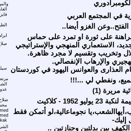
لكومبرادوري
والمه
الغاب
رية في المجتمع العربي
فايز
لفتح..وعن الغزو أيضا..
الط
اهنة على ثورة او تمرد على حماس
ابرا
جديد، الاستعماري المنهجي والإستراتيجي
صلاح
لال وتخريب وتقسيم لا مجرد ظاهرة.
هجيري والإرهاب الإنفصالي.
ّام العذارى والعوانس اليهود في كوردستان
سيلو
يع، ونفطي لي ...!!!
مرتض
الشر
ة مريرة (1)
عدوي
 يوليو 1952 - كلاكيت
صلاح 
محس
ب،أيهاالشعب،يا نجوماعالية،لو أتمكن فقط
med
med
إليك-
kkak
لكهف بين بدلتين وجنازتين ..
الشر