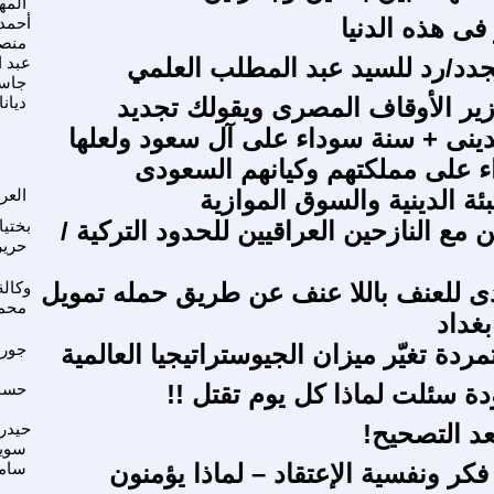
الم
 فى هذه الدنيا
أحمد
منص
لجدد/رد للسيد عبد المطلب العلمي
عبد 
جاس
وزير الأوقاف المصرى ويقولك تجديد
ديانا
ينى + سنة سوداء على آل سعود ولعلها
 على مملكتهم وكيانهم السعودى
ة الدينية والسوق الموازية
العر
مع النازحين العراقيين للحدود التركية /
بختيا
حري
ى للعنف باللا عنف عن طريق حمله تمويل
وكالة
محمد
غداد
تمردة تغيّر ميزان الجيوستراتيجيا العالمية
جورج
دة سئلت لماذا كل يوم تقتل !!
حسا
عد التصحيح!
حيدر
سوي
كر ونفسية الإعتقاد – لماذا يؤمنون
سام