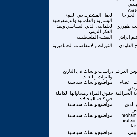
نيين
ويين
 الخواجا
العمل المشترك بين القوى
اليسارية والعلمانية والديمقرطية
يب طهوري
العلمانية، الدين السياسي ونقد
الفكر الديني
هيم ابراش
القضية الفلسطينية
 الداودي
الثورات والانتفاضات الجماهيرية
س العراقي
دراسات وابحاث في التاريخ
والتراث واللغات
ى عصام
مواضيع وابحاث سياسية
يفي
ة السوالمة
حقوق المراة ومساواتها الكاملة
في كافة المجالات
الدين
مواضيع وابحاث سياسية
ن
moham
مواضيع وابحاث سياسية
moham
fa
بيني
مواضيع وابحاث سياسية