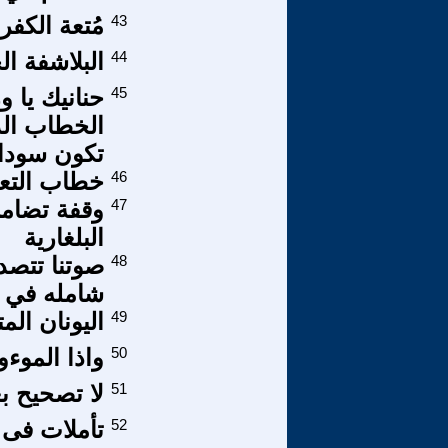
43
مُتعة الكفر
44
البلاشفة ا
45
حنانيك يا 
الخطاب الد
تكون سوداء
46
خطاب التعبئ
47
وقفة تضامن 
البلغارية
48
صوتنا تتصد
شامله في ب
49
اليونان الم
50
واذا الموءو
51
لا تصحيح ب
52
تأملات فى ف