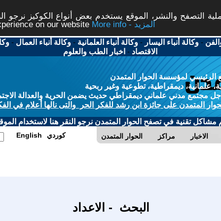
ة التصفح والنشر، الموقع يستخدم بعض أنواع الكوكيز نرجو النق
More info - المزيد
experience on our website
الفن
-
وكالة أنباء اليسار
-
وكالة أنباء العلمانية
-
وكالة أنباء العمال
-
وكا
الاقتصاد
-
اخبار الطب والعلوم
 الرئيسي لمؤسسة الحوار المتمدن
، علمانية، ديمقراطية، تطوعية وغير ربحية
ل مجتمع مدني علماني ديمقراطي حديث يضمن الحرية والعدالة الاجتم
حوار المتمدن على جائزة ابن رشد للفكر الحر والتى نالها أعلام في الفك
م مشاكل تقنية في تصفح الحوار المتمدن نرجو النقر هنا لاستخدام الموقع
كوردي
English
الاخبار
مراكز
الحوار المتمدن
البحث - الاعداد