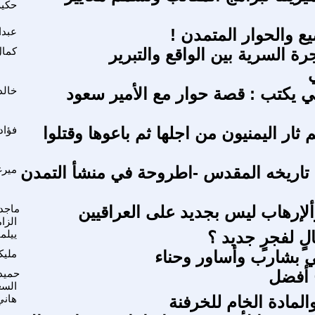
حكي
 والحوار المتمدن !
عبدا
ة السرية بين الواقع والتبرير
كمال
اني يكتب : قصة حوار مع الأمير سعود
خالد
ثار اليمنيون من اجلها ثم باعوها وقتلوا
فؤاد
تاريخه المقدس -اطروحة في منشأ التمدن
ميرغ
وألإرهاب ليس بجديد على العراقيين
ماجد
الزا
لٍ لفجرٍ جديد ؟
ييلم
 بشارب وأساور وحناء
مليك
 أفضل
حميد
السع
المادة الخام للخرفنة
هاني