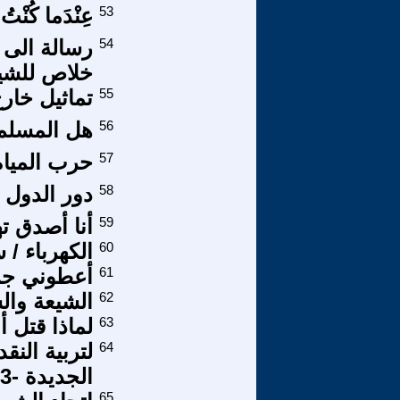
53
عِنْدَما كُنْتُ 
54
رسالة الى 
خلاص للشيع
55
تماثيل خار
56
هل المسلم 
57
حرب المياه
58
دور الدول 
59
أنا أصدق 
60
الكهرباء / 
61
أعطوني ج
62
الشيعة وال
63
لماذا قتل 
64
لتربية النق
الجديدة -3
65