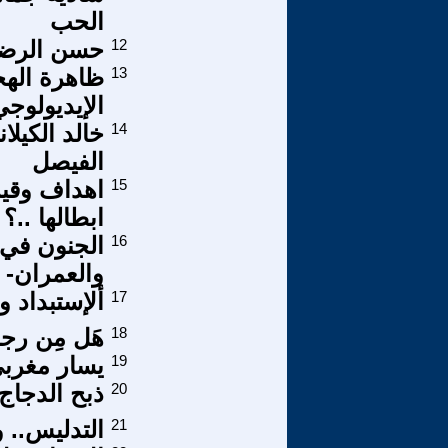
الحب
12
حسن الرضيع
13
ظاهرة الهجر
الإيديولوجي
14
خالد الكيل
الفيصل
15
اهداف وقيم 
ابطالها ..؟
16
الجنون في 
والعمران-
17
ألإستبداد 
18
هَل مِن رجا
19
يسار مغربي
20
ذبح الدجاج
21
التدليس.. و