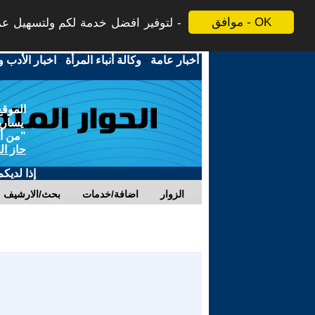
موافق - OK
لتوفير افضل خدمة لكم ولتسهيل عملي
أخبار عامة
-
وكالة أنباء المرأة
-
اخبار الأدب و
الموقع
يسارية
"من أج
حاز ال
إذا لديك
الزوار
اضافة/خدمات
بحث/الارشيف