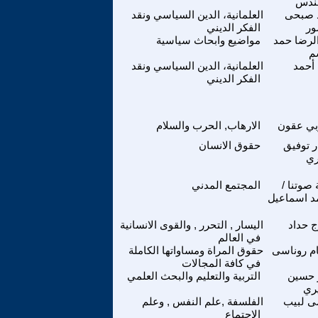
هندس
 صبحى
العلمانية، الدين السياسي ونقد
ور
الفكر الديني
الرضا حمد
مواضيع وابحاث سياسية
م
 أحمد
العلمانية، الدين السياسي ونقد
الفكر الديني
بي عقون
الارهاب, الحرب والسلام
ر توفيق
حقوق الانسان
ري
 صوتنا /
المجتمع المدني
 اسماعيل
 حداد
اليسار , التحرر , والقوى الانسانية
في العالم
م روناسى
حقوق المراة ومساواتها الكاملة
في كافة المجالات
 حسين
التربية والتعليم والبحث العلمي
ري
ى لبيب
الفلسفة ,علم النفس , وعلم
الاجتماع