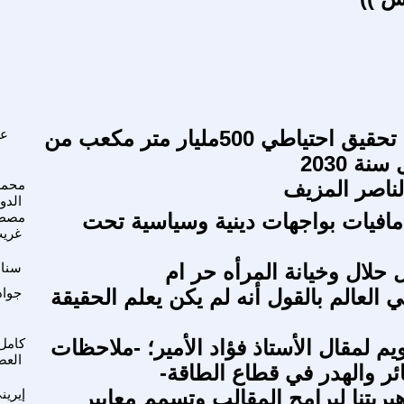
أرفع تحدي تحقيق احتياطي 500مليار متر مكعب من
عب
نة 2030
لناصر المزيف
محمد
الدو
افيات بواجهات دينية وسياسية تحت
مصطف
غري
 حلال وخيانة المرأه حر ام
سناء
 العالم بالقول أنه لم يكن يعلم الحقيقة
جواد
م لمقال الأستاذ فؤاد الأمير؛ -ملاحظات
كامل
الع
ر والهدر في قطاع الطاقة-
يريتنا لبرامج المقالب وتسمم معايير
إيري