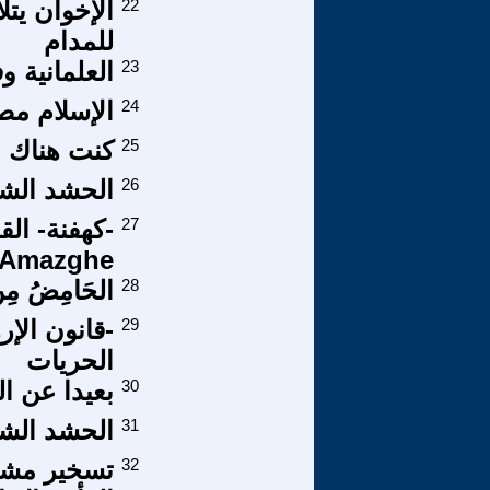
22
الإخوان يتل
للمدام
23
العلمانية وف
24
الإسلام مص
25
كنت هناك
26
الحشد الش
27
’Amazghe-)
28
الحَامِضُ مِنْ 
29
-قانون الإ
الحريات
30
بعيدا عن ا
31
الحشد الش
32
تسخير مشرو