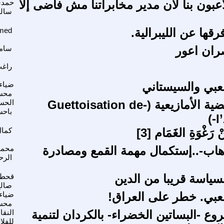
اعبون بنا لأن مدير مخابراتنا مش فاضى إلا
حمدى
سال
رقها عن الليبرالية.
med
ران اعور
سامي
راغب
عبي والسيستاني
ضياء
محس
-كهفنة- القضية الأمازيعية (-Guettoisation de
الحس
باحس
l
رَغْوَةِ الغَمَام [3]
كمال
رهاب-..إستكمال مهمة القمع ومصادرة
محمو
الرح
لسياسة قريبا من الدين
قحطا
صالح
عبي. خطر على العراق!
ضياء
محس
ع -البساتين الخضراء- بالكردان لتنمية
النقا
للفلا