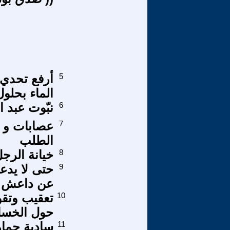
5
الماء بحلول س
6
نبّوت عبد ا
7
عصابات و م
الطلب
8
خيانة الرجل
9
حتى لا يدعي
عن داعش
10
تعقيب وتقوي
حول الخسائ
11
سادية جماه