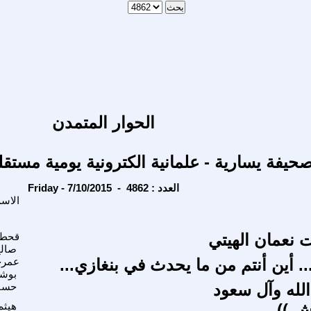
الحوار المتمدن
حيفة يسارية - علمانية الكترونية يومية مستقل
Friday - 7/10/2015 - العدد : 4862
الاس
ت نعمان الهيتي
قحطا
صالح
. أين أنتم من ما يحدث في بنغازي...
عمرح
بوشع
الله وآل سعود
حسام
ش ))
هيثم