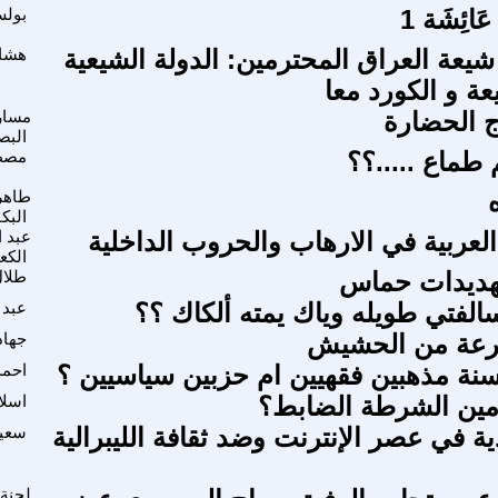
عَائِشَة 1
بول
شيعة العراق المحترمين: الدولة الشيعية
هشام
ة و الكورد معا
ج الحضارة
مسار
البص
طماع .....؟؟
مصط
طاهر
البكا
العربية في الارهاب والحروب الداخلية
عبد ا
الكع
تهديدات حماس
طلال
سالفتي طويله وياك يمته ألكاك ؟؟
عبد 
رعة من الحشيش
جهاد
سنة مذهبين فقهيين ام حزبين سياسيين ؟
احمد
أمين الشرطة الضابط؟
اسلا
دية في عصر الإنترنت وضد ثقافة الليبرالية
سعيد
لجنة 