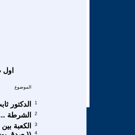
اول ص
الموضوع
1
الدكتور ثاب
2
الشرطة ....
3
الكعبة بين 
4
(( صدق بو