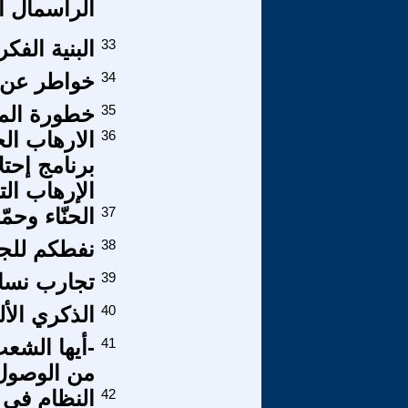
الرأسمال ا
33
البنية الفك
34
خواطر عن ا
35
خطورة المر
36
الارهاب ال
برنامج إحت
الإرهاب الت
37
الحنّاء وحم
38
نفطكم للجم
39
تجارب نسائي
40
الذكري الأليمة لنكبة 23
41
-أيها الشع
من الوصول 
42
النظام في ا