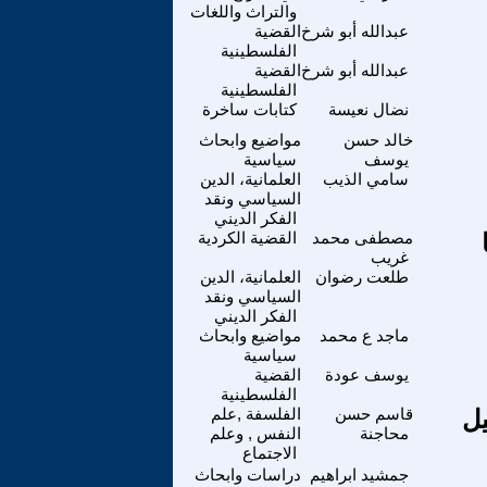
والتراث واللغات
عبدالله أبو شرخ
القضية
الفلسطينية
عبدالله أبو شرخ
القضية
الفلسطينية
نضال نعيسة
كتابات ساخرة
خالد حسن
مواضيع وابحاث
يوسف
سياسية
سامي الذيب
العلمانية، الدين
السياسي ونقد
الفكر الديني
مصطفى محمد
القضية الكردية
غريب
طلعت رضوان
العلمانية، الدين
السياسي ونقد
الفكر الديني
ماجد ع محمد
مواضيع وابحاث
سياسية
يوسف عودة
القضية
الفلسطينية
يل
قاسم حسن
الفلسفة ,علم
محاجنة
النفس , وعلم
الاجتماع
جمشيد ابراهيم
دراسات وابحاث