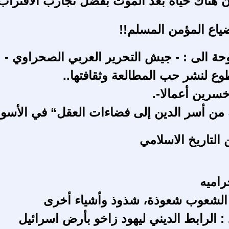
نّ هناك حياة بعد الموت بفضل تجارب الاقتراب
ضياع المؤمن المسلم!!
حة الى : - جيش التحرير العربي الصحراوي -
وع لنشر حب المطالعة وثقافتها..
خسرين أعمالا-.
ه من أسر الدين إلى فضاءات العقل“ في الأسو
التاريخ الاسلامي
راميه
الشعوب شعوذة، شذوذ وأشياء أخرى
: الرابط الديني ليهود زاخو بأرض اسرائيل