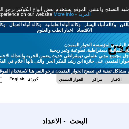
ة التصفح والنشر، الموقع يستخدم بعض أنواع الكوكيز نرجو النق
More info - المزيد
experience on our website
الفن
-
وكالة أنباء اليسار
-
وكالة أنباء العلمانية
-
وكالة أنباء العمال
-
وكا
الاقتصاد
-
اخبار الطب والعلوم
 الرئيسي لمؤسسة الحوار المتمدن
، علمانية، ديمقراطية، تطوعية وغير ربحية
ل مجتمع مدني علماني ديمقراطي حديث يضمن الحرية والعدالة الاجتم
حوار المتمدن على جائزة ابن رشد للفكر الحر والتى نالها أعلام في الفك
م مشاكل تقنية في تصفح الحوار المتمدن نرجو النقر هنا لاستخدام الموقع
كوردي
English
الاخبار
مراكز
الحوار المتمدن
البحث - الاعداد