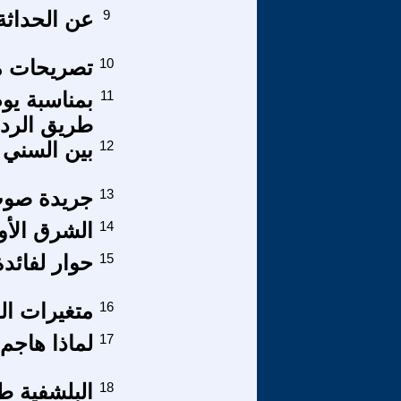
9
عن الحداثة،
10
تصريحات م
11
بمناسبة يو
طريق الردي
12
بين السني 
13
جريدة صوت
14
الشرق الأو
15
حوار لفائدة
16
متغيرات ال
17
لماذا هاجم
18
البلشفية طر