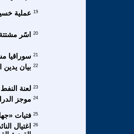
19
عملية خسيس
20
اسًر مشتتة.
21
سوراقيا م
22
بيان يدين 
23
لعنة النفط
24
موجز الدراس
25
فتيات «جهاد
26
اغتيال النا