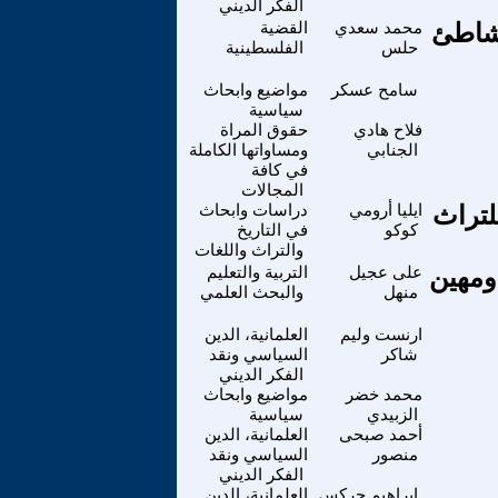
الفكر الديني
بشاطئ
محمد سعدي
القضية
حلس
الفلسطينية
سامح عسكر
مواضيع وابحاث
سياسية
فلاح هادي
حقوق المراة
الجنابي
ومساواتها الكاملة
في كافة
المجالات
لتراث
ايليا أرومي
دراسات وابحاث
كوكو
في التاريخ
والتراث واللغات
ومهين
على عجيل
التربية والتعليم
منهل
والبحث العلمي
ارنست وليم
العلمانية، الدين
شاكر
السياسي ونقد
الفكر الديني
محمد خضر
مواضيع وابحاث
الزبيدي
سياسية
أحمد صبحى
العلمانية، الدين
منصور
السياسي ونقد
الفكر الديني
إبراهيم جركس
العلمانية، الدين