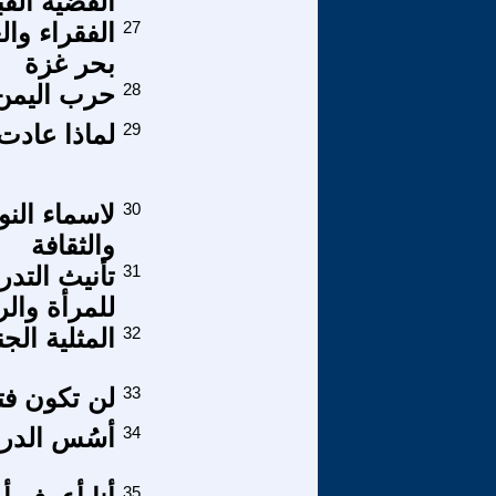
القضية الق
27
الفقراء وا
بحر غزة
28
حرب اليمن 
29
لماذا عادت
30
لاسماء النو
والثقافة
31
تأنيث التد
للمرأة وال
32
المثلية الج
33
لن تكون فت
34
أسُس الدرام
35