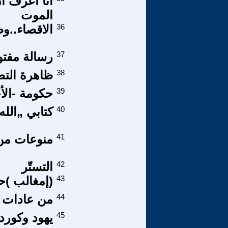
أنا أعرف أ
الموت
36
الاقصاء..و
37
رسالة مفتو
38
ظاهرة التط
39
حكومة -الأ
40
كتابي „الل
41
منوعات من 
42
التستّر
43
(إمغالب )ح
44
من عادات 
45
يهود وكورد 