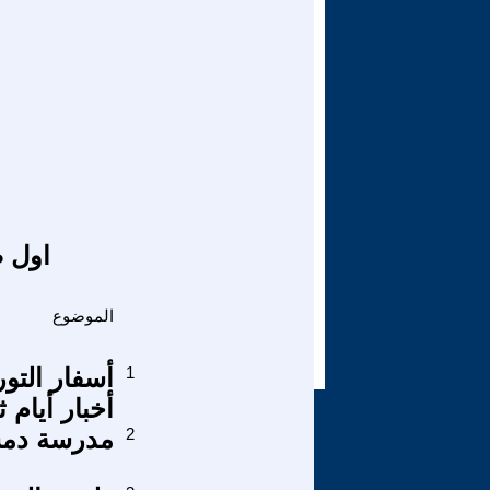
اول ص
الموضوع
1
أخبار أيام ث
2
مدرسة دمش