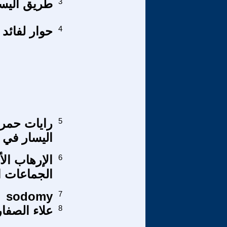
3
طريق اليسار - العدد 73
4
حوار لفائد 
5
رايات حمرا
اليسار في 
6
الإرهاب ال
الجماعات ال
sodomy
7
8
علاء الصفار 