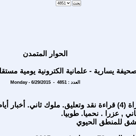
الحوار المتمدن
حيفة يسارية - علمانية الكترونية يومية مستقل
Monday - 6/29/2015 - العدد : 4851
أسفار التوراة (4) قراءة نقد وتعليق. ملوك ثاني. أخبار أي
اني , عزرا . نحميا. طوبيا.
ق للمنطق الحيوي