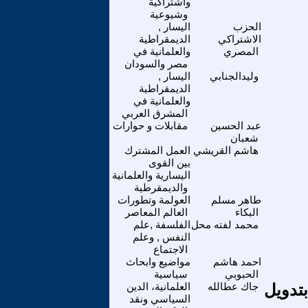
واشتراكية
وشيوعية
الحزب
اليسار ,
الاشتراكي
الديمقراطية
المصري
والعلمانية في
مصر والسودان
وليدالجنابي
اليسار ,
الديمقراطية
والعلمانية في
المشرق العربي
عبد الحسين
مقابلات و حوارات
شعبان
هاشم القريشي
العمل المشترك
بين القوى
اليسارية والعلمانية
والديمقرطية
طاهر مسلم
العولمة وتطورات
البكاء
العالم المعاصر
محمد لفته محل
الفلسفة ,علم
النفس , وعلم
الاجتماع
احمد هاشم
مواضيع وابحاث
الحبوبي
سياسية
بتدويل
جاك عطالله
العلمانية، الدين
السياسي ونقد