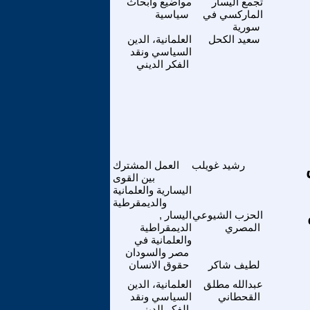
تجمع اليسار
مواضيع وابحاث
الماركسي في
سياسية
سورية
سعيد الكحل
العلمانية، الدين
السياسي ونقد
الفكر الديني
رشيد غويلب
العمل المشترك
بين القوى
اليسارية والعلمانية
والديمقرطية
الحزب الشيوعي
اليسار ,
المصري
الديمقراطية
والعلمانية في
مصر والسودان
لطيف شاكر
حقوق الانسان
عبدالله مطلق
العلمانية، الدين
القحطاني
السياسي ونقد
الفكر الديني