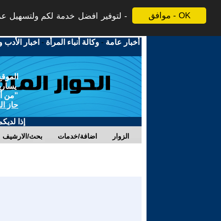
موافق - OK
لتوفير افضل خدمة لكم ولتسهيل عملي
أخبار عامة
-
وكالة أنباء المرأة
-
اخبار الأدب و
الموقع
يسارية
"من أج
حاز ال
إذا لديك
الزوار
اضافة/خدمات
بحث/الارشيف