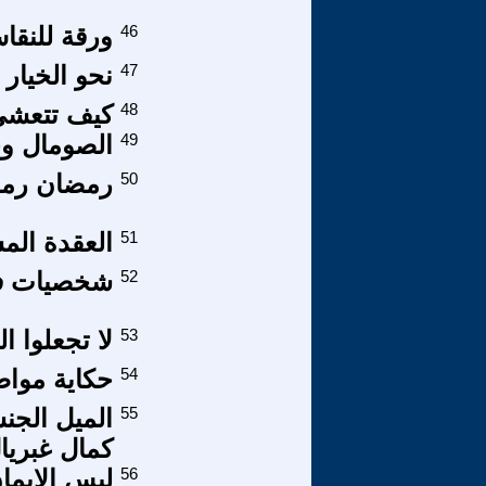
46
ورقة للنقا
47
نحو الخيار 
48
كيف تتعشى 
49
الصومال وجد
50
رمضان رمز ل
51
العقدة الم
52
شخصيات فى
53
لا تجعلوا ا
54
حكاية موا
55
الميل الجن
كمال غبريا
56
ليس الايمان