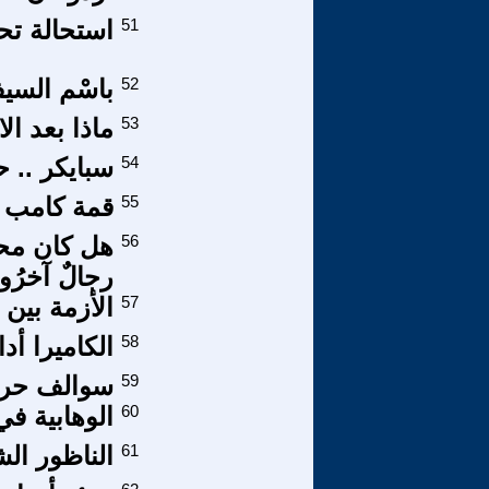
51
استحالة ت
52
باسْم السي
53
ماذا بعد ال
54
سبايكر .. 
55
قمة كامب دي
56
هل كان محمّ
رجالٌ آخرُو
57
الأزمة بين ا
58
الكاميرا أد
59
سوالف حري
60
الوهابية في 
61
الناظور ا