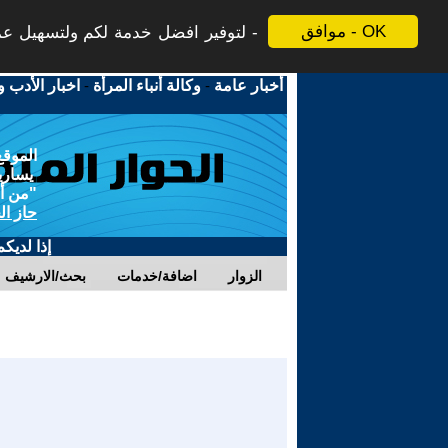
موافق - OK
لتوفير افضل خدمة لكم ولتسهيل عملي
أخبار عامة
-
وكالة أنباء المرأة
-
اخبار الأدب و
الموقع
يسارية
"من أج
حاز ال
إذا لديك
الزوار
اضافة/خدمات
بحث/الارشيف