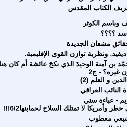
حريف الكتاب المقدس
ف وباسم الكوثر
اسد ؟؟؟؟
حقائق مشعان الجديدة
فيد, ونظرية توازن القوى الإقليمية.
د بن آمنة الوحيدَ الذي نكحَ عائشة أم كان هن
ن غيره؟ - ج2
لدين و العلم (2)
اة النائب العراقي
م - عباءة ستي
خطر وأمريكا لا تمتلك السلاح لحمايتها6/2!!!
لشيعي معطوب