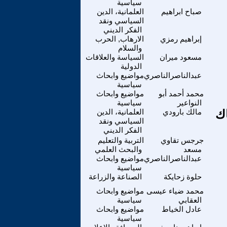
سياسية
صباح ابراهيم
العلمانية، الدين
السياسي ونقد
الفكر الديني
إبراهيم رمزي
الارهاب, الحرب
والسلام
مسعود ميران
السياسة والعلاقات
الدولية
عبدالناصرالناصري
مواضيع وابحاث
سياسية
محمد أحمد أبو
مواضيع وابحاث
النواعير
سياسية
اك
مالك بارودي
العلمانية، الدين
السياسي ونقد
الفكر الديني
جرجس تقاوي
التربية والتعليم
مسعد
والبحث العلمي
عبدالناصرالناصري
مواضيع وابحاث
سياسية
حلوة زحايكة
الصناعة والزراعة
محمد ضياء عيسى
مواضيع وابحاث
العقابي
سياسية
عادل الخياط
مواضيع وابحاث
سياسية