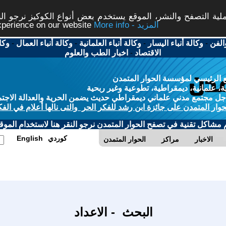
ة التصفح والنشر، الموقع يستخدم بعض أنواع الكوكيز نرجو النق
More info - المزيد
experience on our website
الفن
-
وكالة أنباء اليسار
-
وكالة أنباء العلمانية
-
وكالة أنباء العمال
-
وكا
الاقتصاد
-
اخبار الطب والعلوم
 الرئيسي لمؤسسة الحوار المتمدن
، علمانية، ديمقراطية، تطوعية وغير ربحية
ل مجتمع مدني علماني ديمقراطي حديث يضمن الحرية والعدالة الاجتم
حوار المتمدن على جائزة ابن رشد للفكر الحر والتى نالها أعلام في الفك
م مشاكل تقنية في تصفح الحوار المتمدن نرجو النقر هنا لاستخدام الموقع
كوردي
English
الاخبار
مراكز
الحوار المتمدن
البحث - الاعداد