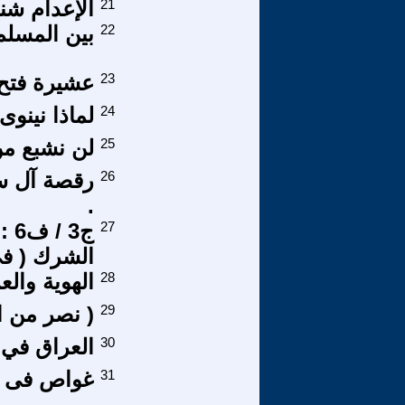
21
الإعدام شن
22
بين المسلم
23
عشيرة فتح
24
لماذا نينوى 
25
لن نشبع من 
26
.
27
ج3
الشرك ( فى
28
الهوية وال
29
( نصر من ا
30
العراق في 
31
غواص فى ب