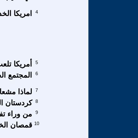
4
امريكا الخ
5
أمريكا تلع
6
المجتمع الج
7
لماذا مشعان
8
كردستان ال
9
من وراء تف
10
قمصان الخ