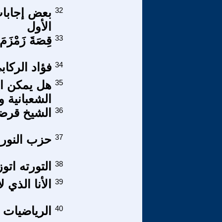
32
بعض إجابات
الأول
33
قِصَةَ زَمْزَمَ 
34
فؤاد الركاب
35
الشعبانية و
36
الشيخ قرضاو
37
حزب النور 
38
التورته اتو
39
الأنا الذي ل
40
الرياضيات 