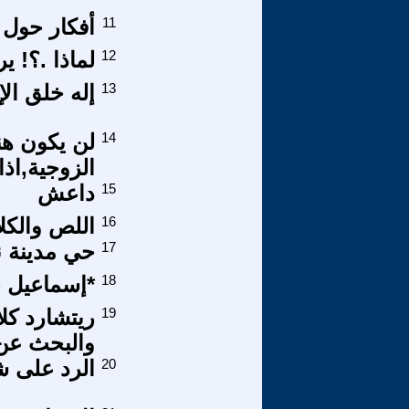
11
أفكار حول 
12
لماذا .؟! ي
13
إله خلق الإ
14
لن يكون هن
الزوجية,اذا
15
داعش
16
اللص والكل
17
حي مدينة ن
18
*إسماعيل ح
19
ريتشارد كل
والبحث عن
20
الرد على 