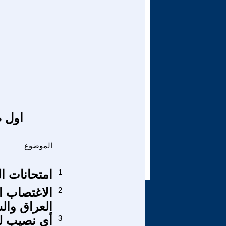
اول ص
الموضوع
1
امتحانات ال
2
الاغتصاب ا
العراق والش
3
أي نصيب لل