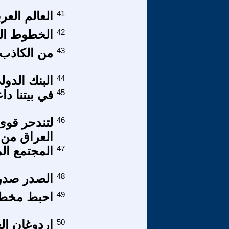
41
العالم العر
42
الخطوط ال
43
من الكاذب؟
44
البنك الدو
45
في بيتنا داعشي 
46
لتندحر قوى
العراق من 
47
المجتمع المد
48
الصدر صدرن
49
احبط مخطط 
50
اردوغان ال