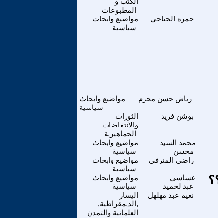
الكتب و
المطبوعات
حمزه الجناحي
مواضيع وابحاث
سياسية
رياض حسن محرم
مواضيع وابحاث
سياسية
بوشن فريد
الثورات
والانتفاضات
الجماهيرية
محمد السيد
مواضيع وابحاث
محسن
سياسية
راضي المترفي
مواضيع وابحاث
سياسية
؟
عساسي
مواضيع وابحاث
عبدالحميد
سياسية
نعيم عبد مهلهل
اليسار
,الديمقراطية,
العلمانية والتمدن