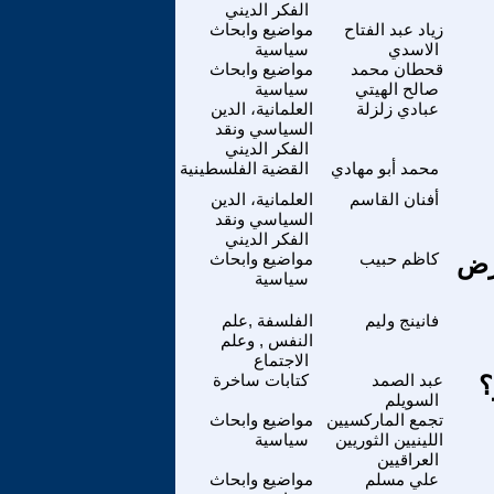
الفكر الديني
زياد عبد الفتاح
مواضيع وابحاث
الاسدي
سياسية
قحطان محمد
مواضيع وابحاث
صالح الهيتي
سياسية
عبادي زلزلة
العلمانية، الدين
السياسي ونقد
الفكر الديني
محمد أبو مهادي
القضية الفلسطينية
أفنان القاسم
العلمانية، الدين
السياسي ونقد
الفكر الديني
أرض
كاظم حبيب
مواضيع وابحاث
سياسية
فانينج وليم
الفلسفة ,علم
النفس , وعلم
الاجتماع
؟
عبد الصمد
كتابات ساخرة
السويلم
تجمع الماركسيين
مواضيع وابحاث
اللينيين الثوريين
سياسية
العراقيين
علي مسلم
مواضيع وابحاث