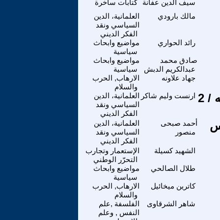
سيف الدين عفانة
كتابات ساخرة
مالك بارودي
العلمانية، الدين
السياسي ونقد
الفكر الديني
رائد الحواري
مواضيع وابحاث
سياسية
صادق محمد
مواضيع وابحاث
عبدالكريم الدبش
سياسية
جهاد علاونه
الارهاب, الحرب
والسلام
رقصة آل سعود قبل السقوط .. مأساة الحكم بما أنزل الله / 2
ارنست وليم شاكر
العلمانية، الدين
السياسي ونقد
الفكر الديني
جس
أحمد صبحى
العلمانية، الدين
منصور
السياسي ونقد
الفكر الديني
الشهيد كسيلة
الإستعمار وتجارب
التحرّر الوطني
طلال الصالحي
مواضيع وابحاث
سياسية
كاترين ميخائيل
الارهاب, الحرب
والسلام
شاهر الشرقاوى
الفلسفة ,علم
النفس , وعلم