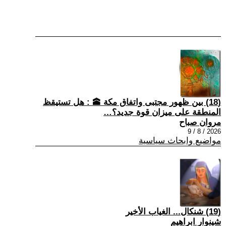
(18) بين ظهور مجتبى واتفاق مكة 🕋 : هل تستيقظ
المنطقة على ميزان قوة جديد؟…
مروان صباح
2026 / 8 / 9
مواضيع وابحاث سياسية
(19) شنكال... الغياب الأخير
شينوار ابراهيم