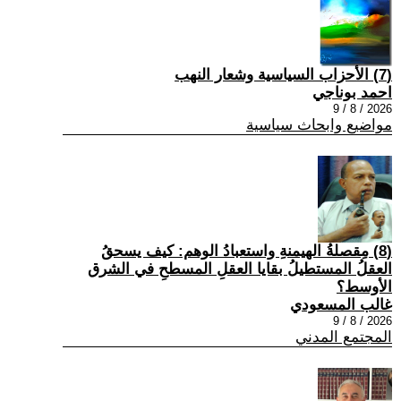
(7) الأحزاب السياسية وشعار النهب
احمد بوناجي
2026 / 8 / 9
مواضيع وابحاث سياسية
(8) مِقصلةُ الهيمنةِ واستعبادُ الوهم: كيف يسحقُ
العقلُ المستطيلُ بقايا العقلِ المسطحِ في الشرق
الأوسط؟
غالب المسعودي
2026 / 8 / 9
المجتمع المدني