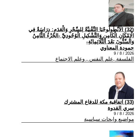
(32) الْأَنْطُولُوجْيَا التِّقْنِيَّةُ لِلسِّحْرِ وَالْعَدَمِ: دِرَاسَةٌ فِي
الْإِمْكَانِ الْكَامِنِ وَالتَّشْكِيلِ الْوُجُودِيِّ -الجُزْءُ الثَّامِنُ
وَالسِّتُّونَ بَعْدَ الثَّلَاثِمِائَةِ-
حمودة المعناوي
2026 / 8 / 9
الفلسفة ,علم النفس , وعلم الاجتماع
(33) اتفاقية مكة للدفاع المشترك
سري القدوة
2026 / 8 / 9
مواضيع وابحاث سياسية