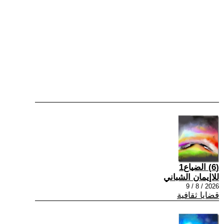
(6) الضياع1
للاإيمان الشباني
2026 / 8 / 9
قضايا ثقافية