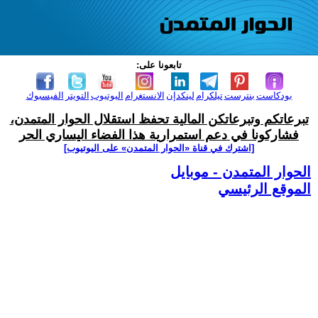
تابعونا على:
بودكاست
بنترست
تيلكرام
لينكدإن
الانستغرام
اليوتيوب
التويتر
الفيسبوك
تبرعاتكم وتبرعاتكن المالية تحفظ استقلال الحوار المتمدن،
فشاركونا في دعم استمرارية هذا الفضاء اليساري الحر
[اشترك في قناة ‫«الحوار المتمدن» على اليوتيوب]
الحوار المتمدن - موبايل
الموقع الرئيسي