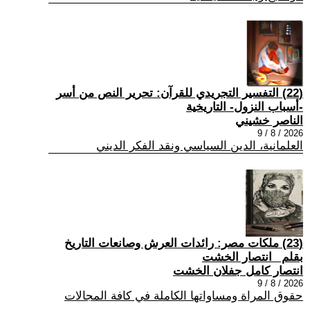
(22) التفسير التجريدي للقرآن: تحرير النص من أسر
-أسباب النزول- التاريخية
الناصر خشيني
2026 / 8 / 9
العلمانية، الدين السياسي ونقد الفكر الديني
(23) ملكات مصر: رائدات العرش وصانعات التاريخ
بقلم _انتصار الخشت
انتصار كامل جفلان الخشت
2026 / 8 / 9
حقوق المراة ومساواتها الكاملة في كافة المجالات