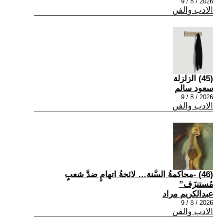
2026 / 8 / 9
الادب والفن
(45) الزلزلة
سعود سالم
2026 / 8 / 9
الادب والفن
(46) -محاكمةُ السَّنة… لائحةُ اتهامٍ ضدَّ شعبٍ
مُستنزَف”
عبدالكريم مراد
2026 / 8 / 9
الادب والفن