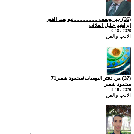
(36) جيا يوسف ................نبع بعيد الغور
ابراهيم خليل العلاف
2026 / 8 / 9
الادب والفن
(37) من دفتر اليوميات/محمود شقير71
محمود شقير
2026 / 8 / 9
الادب والفن