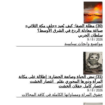
(30) مظلة الصفا: كيف يُعيد «حلف مكة الثلاثي»
صياغة معادلة الردع في الشرق الأوسط؟
سلطان الحربي
2026 / 8 / 9
مواضيع وابحاث سياسية
(31) نبض الحياة وصانعة الحضارة: إطلالة على مكانة
المرأة ودورها المحوري بقلم _انتصار الخشت
انتصار كامل جفلان الخشت
2026 / 8 / 9
حقوق المراة ومساواتها الكاملة في كافة المجالات