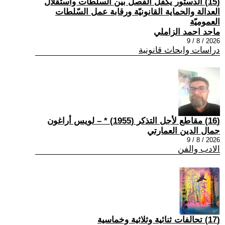
(15) الدستور يكفل الفصل بين السلطات واستقلال
العدالة والحماية القانونيّة ورقابة عمل السّلطات
العموميّة
ماجد احمد الزاملي
2026 / 8 / 9
دراسات وابحاث قانونية
(16) مقاطع لأجل التذكر (1955) * – لويس أراغون
جمال الدين العمارتي
2026 / 8 / 9
الادب والفن
(17) تحالفات ثنائية وثلاثية وخماسية